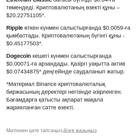
төмендеді. Криптовалютаның өзекті құны –
$20.22751105*.
Ripple
өткен күнмен салыстырғанда $0.0059-ға
қымбаттады. Криптовалютаның бүгінгі құны -
$0.45177503*.
Dogecoin
кешегі күнмен салыстырғанда
$0.00071-ға арзандады. Қазіргі уақытта актив
$0.07434875* деңгейінде саудаланып жатыр.
*Материал Binance криптовалюталық
биржасының деректері негізінде әзірленген.
Бағамдарға қатысты ақпарат мақала
жарияланған сәтте өзекті.
Мәтіннен қате тапсаңыз,
бізге жазыңыз