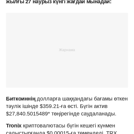
жылғы 27 наурыз күнгі жағдай мынадай:
Биткоиннің
долларға шаққандағы бағамы өткен
тәулік ішінде $359.21-ға өсті. Бүгін актив
$27,840.5015489* төңірегінде саудаланады.
Tronix
криптовалютасы бүгін кешегі күнмен
салыстырғанда $0.00015-ға төмендеді. TRX