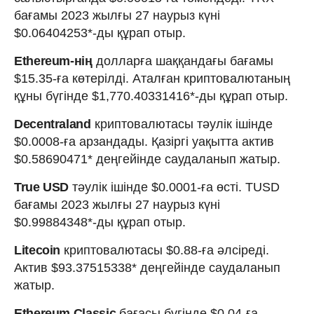
бағамы 2023 жылғы 27 наурыз күні
$0.06404253*-ды құрап отыр.
Ethereum-нің
долларға шаққандағы бағамы
$15.35-ға көтерілді. Аталған криптовалютаның
құны бүгінде $1,770.40331416*-ды құрап отыр.
Decentraland
криптовалютасы тәулік ішінде
$0.0008-ға арзандады. Қазіргі уақытта актив
$0.58690471* деңгейінде саудаланып жатыр.
True USD
тәулік ішінде $0.0001-ға өсті. TUSD
бағамы 2023 жылғы 27 наурыз күні
$0.99884348*-ды құрап отыр.
Litecoin
криптовалютасы $0.88-ға әлсіреді.
Актив $93.37515338* деңгейінде саудаланып
жатыр.
Ethereum Classic
бағасы бүгінде $0.04-ға