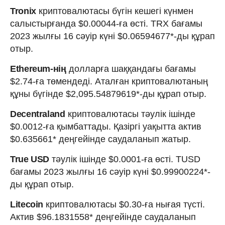
Tronix
криптовалютасы бүгін кешегі күнмен
салыстырғанда $0.00044-ға өсті. TRX бағамы
2023 жылғы 16 сәуір күні $0.06594677*-ды құрап
отыр.
Ethereum-нің
долларға шаққандағы бағамы
$2.74-ға төмендеді. Аталған криптовалютаның
құны бүгінде $2,095.54879619*-ды құрап отыр.
Decentraland
криптовалютасы тәулік ішінде
$0.0012-ға қымбаттады. Қазіргі уақытта актив
$0.635661* деңгейінде саудаланып жатыр.
True USD
тәулік ішінде $0.0001-ға өсті. TUSD
бағамы 2023 жылғы 16 сәуір күні $0.99900224*-
ды құрап отыр.
Litecoin
криптовалютасы $0.30-ға нығая түсті.
Актив $96.1831558* деңгейінде саудаланып