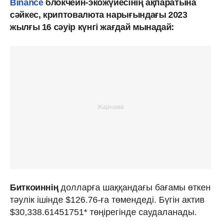
Binance
блокчейн-экожүйесінің ақпаратына
сәйкес, криптовалюта нарығындағы 2023
жылғы 16 сәуір күнгі жағдай мынадай:
Биткоиннің
долларға шаққандағы бағамы өткен
тәулік ішінде $126.76-ға төмендеді. Бүгін актив
$30,338.61451751* төңірегінде саудаланады.