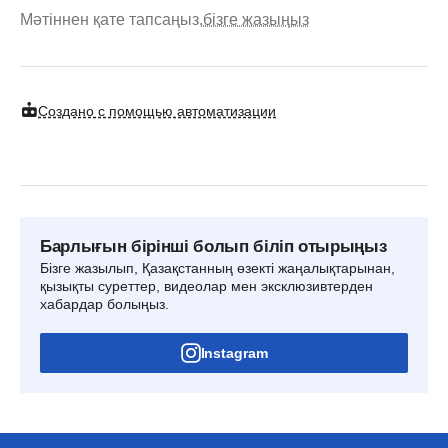
Мәтіннен қате тапсаңыз,
бізге жазыңыз
Создано с помощью автоматизации
Барлығын бірінші болып біліп отырыңыз
Бізге жазылып, Қазақстанның өзекті жаңалықтарынан,
қызықты суреттер, видеолар мен эксклюзивтерден
хабардар болыңыз.
Instagram