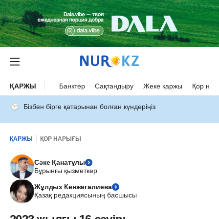
ҚАРЖЫ
Банктер
Сақтандыру
Жеке қаржы
Қор нар
Бізбен бірге қатарынан болған күндеріңіз
ҚАРЖЫ
ҚОР НАРЫҒЫ
Сәке Қанатұлы
Бұрынғы қызметкер
Жұлдыз Кенжегалиева
Қазақ редакциясының басшысы