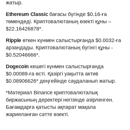
жатыр.
Ethereum Classic
бағасы бүгінде $0.16-ға
төмендеді. Криптовалютаның өзекті құны –
$22.16426878*.
Ripple
өткен күнмен салыстырғанда $0.0032-ға
арзандады. Криптовалютаның бүгінгі құны -
$0.52046666*.
Dogecoin
кешегі күнмен салыстырғанда
$0.00089-ға өсті. Қазіргі уақытта актив
$0.08906626* деңгейінде саудаланып жатыр.
*Материал Binance криптовалюталық
биржасының деректері негізінде әзірленген.
Бағамдарға қатысты ақпарат мақала
жарияланған сәтте өзекті.