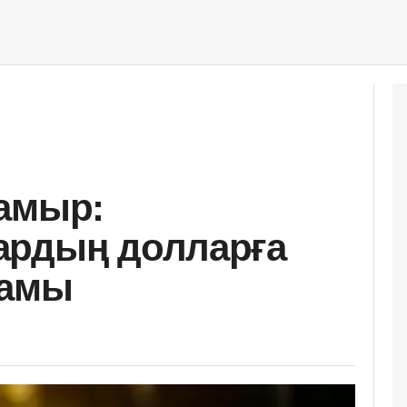
амыр:
ардың долларға
ғамы