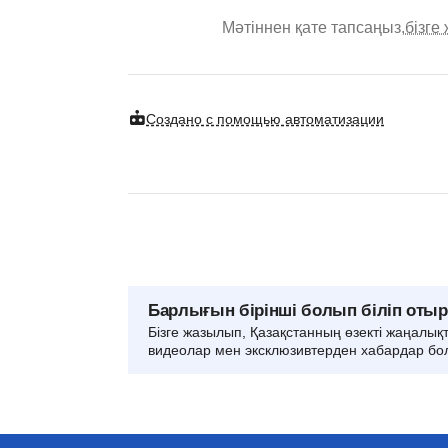
Мәтіннен қате тапсаңыз,
бізге
Создано с помощью автоматизации
Барлығын бірінші болып біліп оты
Бізге жазылып, Қазақстанның өзекті жаңалық
видеолар мен эксклюзивтерден хабардар бо