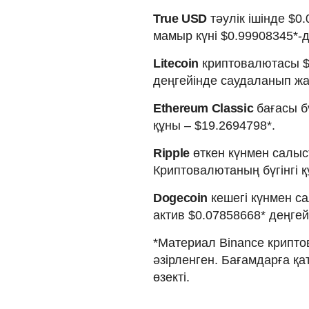
True USD
тәулік ішінде $0
мамыр күні $0.99908345*-д
Litecoin
криптовалютасы $0
деңгейінде саудаланып жа
Ethereum Classic
бағасы бү
құны – $19.2694798*.
Ripple
өткен күнмен салыс
Криптовалютаның бүгінгі қ
Dogecoin
кешегі күнмен са
актив $0.07858668* деңге
*Материал Binance крипто
әзірленген. Бағамдарға қ
өзекті.