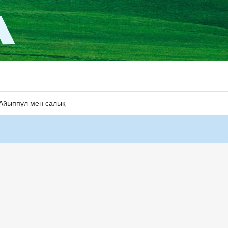
Айыппұл мен салық