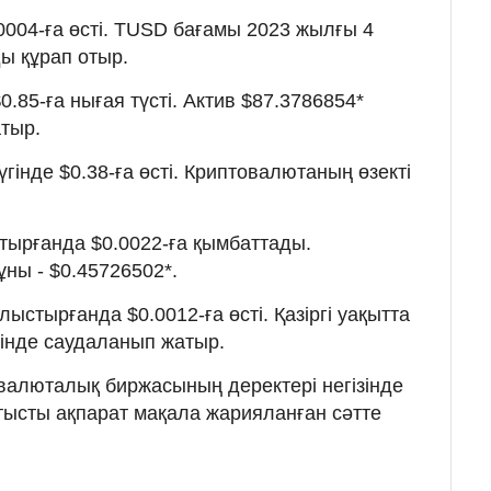
.0004-ға өсті. TUSD бағамы 2023 жылғы 4
ы құрап отыр.
.85-ға нығая түсті. Актив $87.3786854*
тыр.
гінде $0.38-ға өсті. Криптовалютаның өзекті
тырғанда $0.0022-ға қымбаттады.
ұны - $0.45726502*.
лыстырғанда $0.0012-ға өсті. Қазіргі уақытта
йінде саудаланып жатыр.
валюталық биржасының деректері негізінде
атысты ақпарат мақала жарияланған сәтте