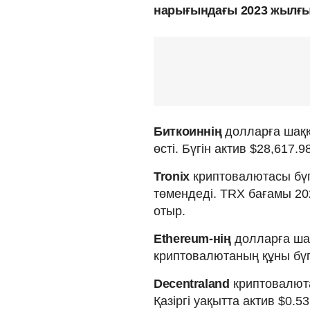
нарығындағы 2023 жылғы 
Биткоиннің
долларға шаққа
өсті. Бүгін актив $28,617.
Tronix
криптовалютасы бүг
төмендеді. TRX бағамы 20
отыр.
Ethereum-нің
долларға шақ
криптовалютаның құны бүг
Decentraland
криптовалюта
Қазіргі уақытта актив $0.