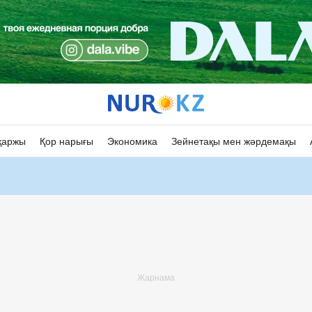
қаржы
Қор нарығы
Экономика
Зейнетақы мен жәрдемақы