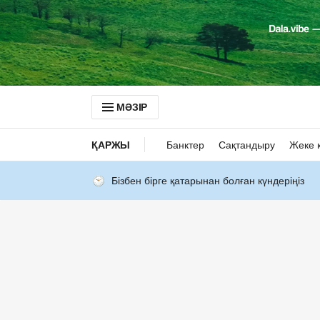
МӘЗІР
ҚАРЖЫ
Банктер
Сақтандыру
Жеке 
Бізбен бірге қатарынан болған күндеріңіз