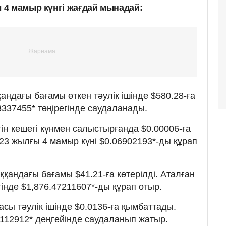
4 мамыр күнгі жағдай мынадай:
ндағы бағамы өткен тәулік ішінде $580.28-ға
98337455* төңірегінде саудаланады.
ін кешегі күнмен салыстырғанда $0.00006-ға
23 жылғы 4 мамыр күні $0.06902193*-ды құрап
қандағы бағамы $41.21-ға көтерілді. Аталған
інде $1,876.47211607*-ды құрап отыр.
сы тәулік ішінде $0.0136-ға қымбаттады.
53112912* деңгейінде саудаланып жатыр.