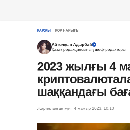
ҚАРЖЫ
ҚОР НАРЫҒЫ
Айтолқын Адырбай
Қазақ редакциясының шеф-редакторы
2023 жылғы 4 м
криптовалютал
шаққандағы ба
Жарияланған күні:
4 мамыр 2023, 10:10