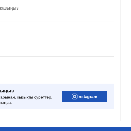
 жазыңыз
рыңыз
Instagram
тарынан, қызықты суреттер,
лыңыз.