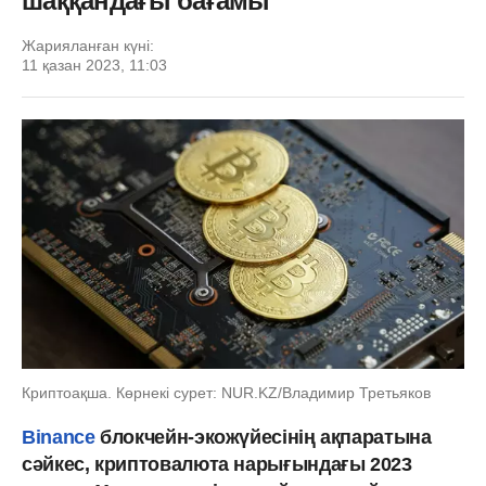
шаққандағы бағамы
Жарияланған күні:
11 қазан 2023, 11:03
Криптоақша. Көрнекі сурет: NUR.KZ/Владимир Третьяков
Binance
блокчейн-экожүйесінің ақпаратына
сәйкес, криптовалюта нарығындағы 2023