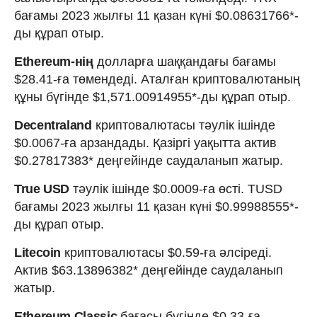
бағамы 2023 жылғы 11 қазан күні $0.08631766*-
ды құрап отыр.
Ethereum-нің
долларға шаққандағы бағамы
$28.41-ға төмендеді. Аталған криптовалютаның
құны бүгінде $1,571.00914955*-ды құрап отыр.
Decentraland
криптовалютасы тәулік ішінде
$0.0067-ға арзандады. Қазіргі уақытта актив
$0.27817383* деңгейінде саудаланып жатыр.
True USD
тәулік ішінде $0.0009-ға өсті. TUSD
бағамы 2023 жылғы 11 қазан күні $0.99988555*-
ды құрап отыр.
Litecoin
криптовалютасы $0.59-ға әлсіреді.
Актив $63.13896382* деңгейінде саудаланып
жатыр.
Ethereum Classic
бағасы бүгінде $0.33-ға