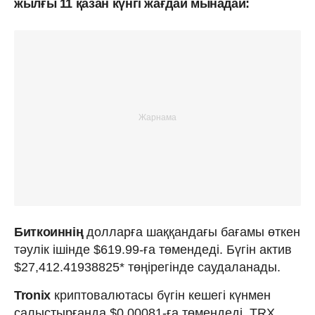
жылғы 11 қазан күнгі жағдай мынадай:
Биткоиннің
долларға шаққандағы бағамы өткен
тәулік ішінде $619.99-ға төмендеді. Бүгін актив
$27,412.41938825* төңірегінде саудаланады.
Tronix
криптовалютасы бүгін кешегі күнмен
салыстырғанда $0.00081-ға төмендеді. TRX