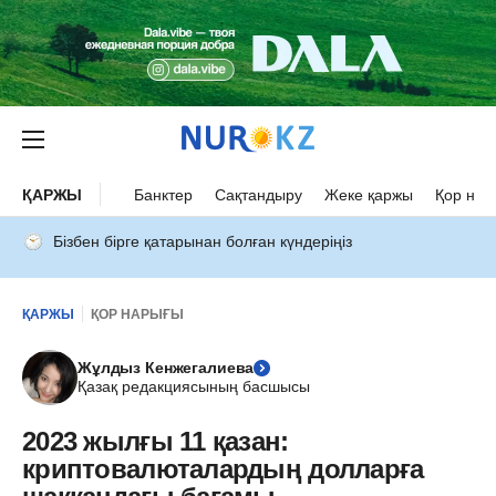
ҚАРЖЫ
Банктер
Сақтандыру
Жеке қаржы
Қор нар
Бізбен бірге қатарынан болған күндеріңіз
ҚАРЖЫ
ҚОР НАРЫҒЫ
Жұлдыз Кенжегалиева
Қазақ редакциясының басшысы
2023 жылғы 11 қазан:
криптовалюталардың долларға