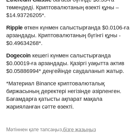
төмендеді. Криптовалютаның өзекті құны –
$14.93726205*.
Ripple
өткен күнмен салыстырғанда $0.0106-ға
арзандады. Криптовалютаның бүгінгі құны -
$0.49634268*.
Dogecoin
кешегі күнмен салыстырғанда
$0.00019-ға арзандады. Қазіргі уақытта актив
$0.05886994* деңгейінде саудаланып жатыр.
*Материал Binance криптовалюталық
биржасының деректері негізінде әзірленген.
Бағамдарға қатысты ақпарат мақала
жарияланған сәтте өзекті.
Мәтіннен қате тапсаңыз,
бізге жазыңыз