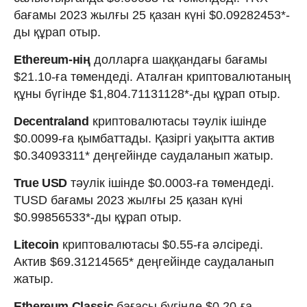
бағамы 2023 жылғы 25 қазан күні $0.09282453*-
ды құрап отыр.
Ethereum-нің
долларға шаққандағы бағамы
$21.10-ға төмендеді. Аталған криптовалютаның
құны бүгінде $1,804.71131128*-ды құрап отыр.
Decentraland
криптовалютасы тәулік ішінде
$0.0099-ға қымбаттады. Қазіргі уақытта актив
$0.34093311* деңгейінде саудаланып жатыр.
True USD
тәулік ішінде $0.0003-ға төмендеді.
TUSD бағамы 2023 жылғы 25 қазан күні
$0.99856533*-ды құрап отыр.
Litecoin
криптовалютасы $0.55-ға әлсіреді.
Актив $69.31214565* деңгейінде саудаланып
жатыр.
Ethereum Classic
бағасы бүгінде $0.20-ға