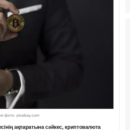
кі фото: pixabay.com
сінің ақпаратына сәйкес, криптовалюта