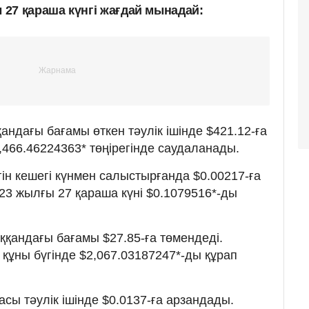
27 қараша күнгі жағдай мынадай:
ндағы бағамы өткен тәулік ішінде $421.12-ға
7,466.46224363* төңірегінде саудаланады.
ін кешегі күнмен салыстырғанда $0.00217-ға
23 жылғы 27 қараша күні $0.1079516*-ды
қандағы бағамы $27.85-ға төмендеді.
құны бүгінде $2,067.03187247*-ды құрап
сы тәулік ішінде $0.0137-ға арзандады.