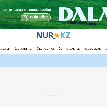
қаржы
Қор нарығы
Экономика
Зейнетақы мен жәрдемақы