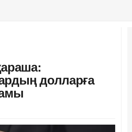
қараша:
ардың долларға
ғамы