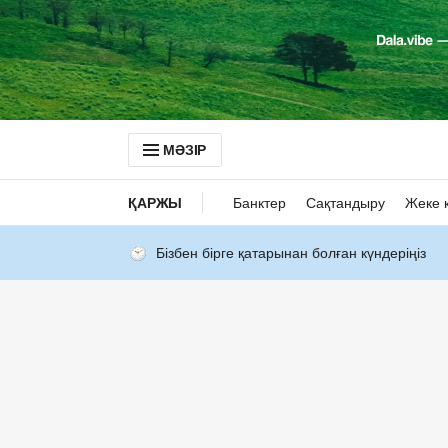
МӘЗІР
ҚАРЖЫ
Банктер
Сақтандыру
Жеке 
Бізбен бірге қатарынан болған күндеріңіз