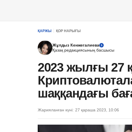
ҚАРЖЫ
ҚОР НАРЫҒЫ
Жұлдыз Кенжегалиева
Қазақ редакциясының басшысы
2023 жылғы 27 
Криптовалютал
шаққандағы ба
Жарияланған күні:
27 қараша 2023, 10:06