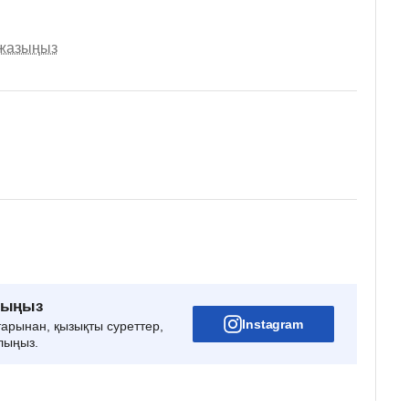
 жазыңыз
рыңыз
Instagram
тарынан, қызықты суреттер,
лыңыз.