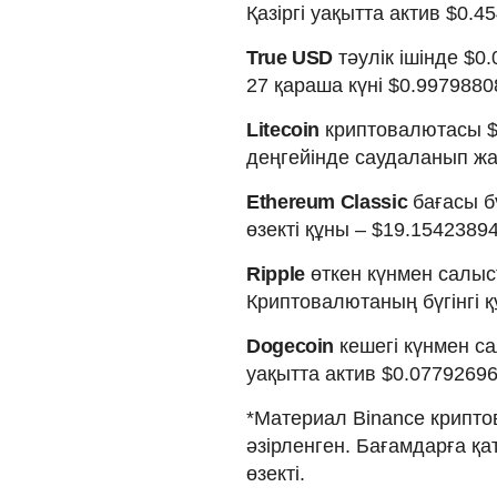
Қазіргі уақытта актив $0.
True USD
тәулік ішінде $0
27 қараша күні $0.9979880
Litecoin
криптовалютасы $2
деңгейінде саудаланып жа
Ethereum Classic
бағасы б
өзекті құны – $19.15423894
Ripple
өткен күнмен салыс
Криптовалютаның бүгінгі қ
Dogecoin
кешегі күнмен са
уақытта актив $0.0779269
*Материал Binance крипто
әзірленген. Бағамдарға қ
өзекті.