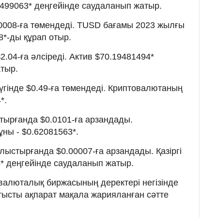
45499063* деңгейінде саудаланып жатыр.
.0008-ға төмендеді. TUSD бағамы 2023 жылғы
8*-ды құрап отыр.
.04-ға әлсіреді. Актив $70.19481494*
тыр.
үгінде $0.49-ға төмендеді. Криптовалютаның
*.
тырғанда $0.0101-ға арзандады.
ұны - $0.62081563*.
лыстырғанда $0.00007-ға арзандады. Қазіргі
6* деңгейінде саудаланып жатыр.
валюталық биржасының деректері негізінде
атысты ақпарат мақала жарияланған сәтте