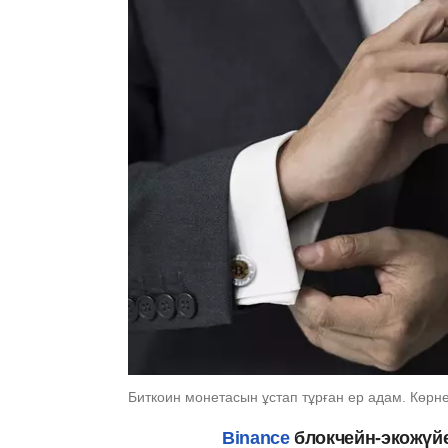
Биткоин монетасын ұстап тұрған ер адам. Көрне
Binance
блокчейн-экожүйе