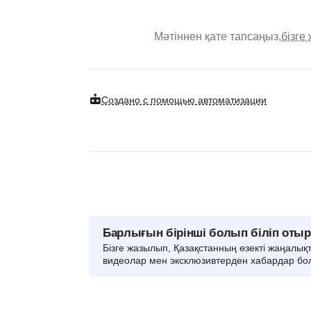
Мәтіннен қате тапсаңыз,
бізге
Создано с помощью автоматизации
Барлығын бірінші болып біліп оты
Бізге жазылып, Қазақстанның өзекті жаңалық
видеолар мен эксклюзивтерден хабардар бо