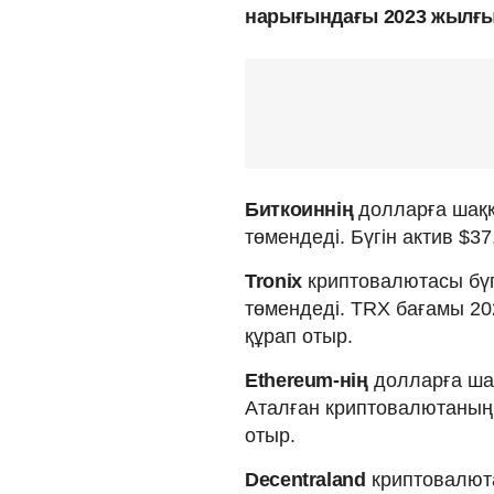
нарығындағы 2023 жылғы 
Биткоиннің
долларға шаққа
төмендеді. Бүгін актив $3
Tronix
криптовалютасы бүг
төмендеді. TRX бағамы 20
құрап отыр.
Ethereum-нің
долларға шақ
Аталған криптовалютаның 
отыр.
Decentraland
криптовалюта