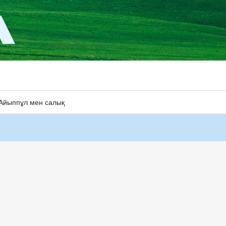
Айыппұл мен салық