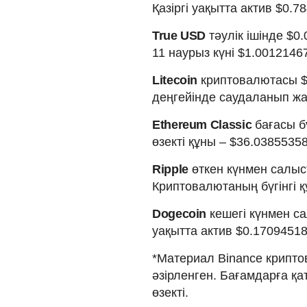
Қазіргі уақытта актив $0.
True USD
тәулік ішінде $0
11 наурыз күні $1.0012146
Litecoin
криптовалютасы $2
деңгейінде саудаланып жа
Ethereum Classic
бағасы б
өзекті құны – $36.03855358
Ripple
өткен күнмен салыс
Криптовалютаның бүгінгі қ
Dogecoin
кешегі күнмен са
уақытта актив $0.1709451
*Материал Binance крипто
әзірленген. Бағамдарға қ
өзекті.