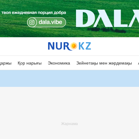
қаржы
Қор нарығы
Экономика
Зейнетақы мен жәрдемақы