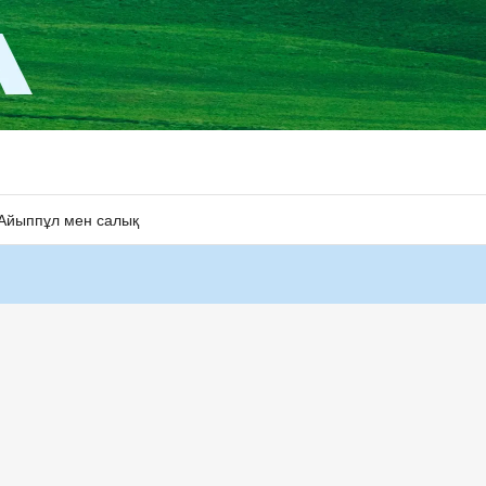
Айыппұл мен салық