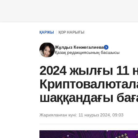
ҚАРЖЫ
ҚОР НАРЫҒЫ
Жұлдыз Кенжегалиева
Қазақ редакциясының басшысы
2024 жылғы 11 
Криптовалютал
шаққандағы ба
Жарияланған күні:
11 наурыз 2024, 09:03