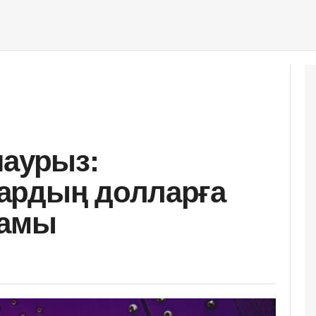
наурыз:
ардың долларға
ғамы