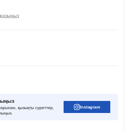
 жазыңыз
рыңыз
Instagram
тарынан, қызықты суреттер,
лыңыз.