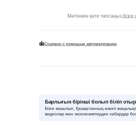
Мәтіннен қате тапсаңыз,
бізге
Создано с помощью автоматизации
Барлығын бірінші болып біліп оты
Бізге жазылып, Қазақстанның өзекті жаңалық
видеолар мен эксклюзивтерден хабардар бо