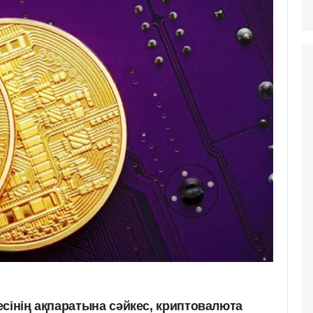
сінің ақпаратына сәйкес, криптовалюта