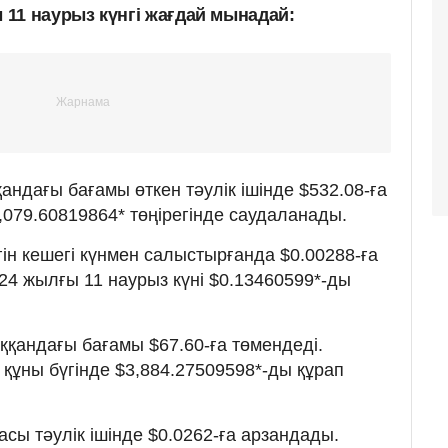
11 наурыз күнгі жағдай мынадай:
ндағы бағамы өткен тәулік ішінде $532.08-ға
9,079.60819864* төңірегінде саудаланады.
ін кешегі күнмен салыстырғанда $0.00288-ға
24 жылғы 11 наурыз күні $0.13460599*-ды
қандағы бағамы $67.60-ға төмендеді.
құны бүгінде $3,884.27509598*-ды құрап
сы тәулік ішінде $0.0262-ға арзандады.