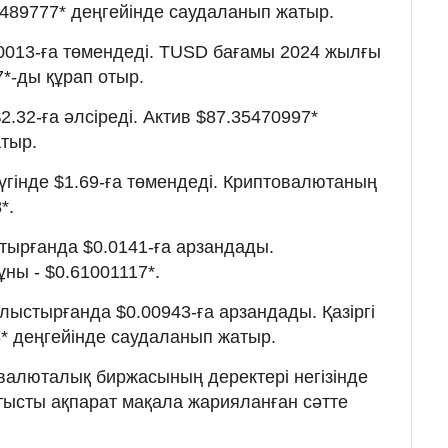
78489777* деңгейінде саудаланып жатыр.
.0013-ға төмендеді. TUSD бағамы 2024 жылғы
7*-ды құрап отыр.
.32-ға әлсіреді. Актив $87.35470997*
тыр.
үгінде $1.69-ға төмендеді. Криптовалютаның
*.
тырғанда $0.0141-ға арзандады.
ұны - $0.61001117*.
лыстырғанда $0.00943-ға арзандады. Қазіргі
8* деңгейінде саудаланып жатыр.
валюталық биржасының деректері негізінде
атысты ақпарат мақала жарияланған сәтте