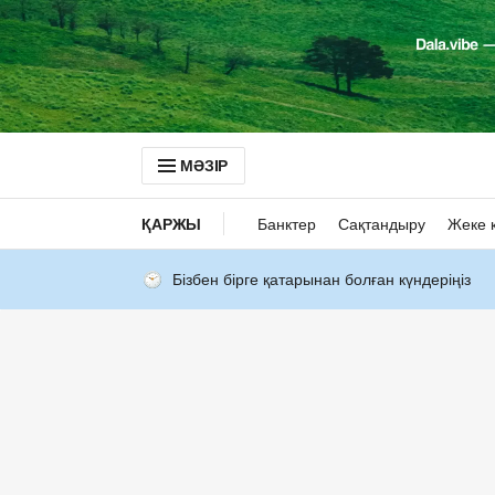
МӘЗІР
ҚАРЖЫ
Банктер
Сақтандыру
Жеке 
Бізбен бірге қатарынан болған күндеріңіз