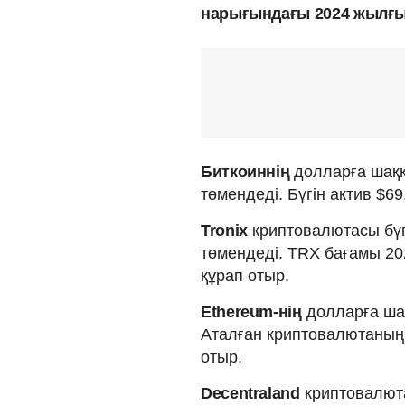
нарығындағы 2024 жылғы 
Биткоиннің
долларға шаққа
төмендеді. Бүгін актив $6
Tronix
криптовалютасы бүг
төмендеді. TRX бағамы 20
құрап отыр.
Ethereum-нің
долларға шақ
Аталған криптовалютаның 
отыр.
Decentraland
криптовалюта