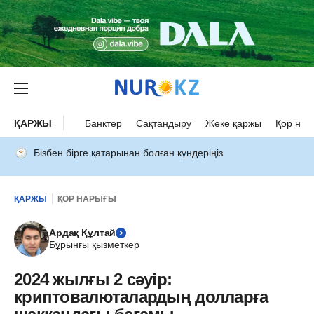
ҚАРЖЫ
Банктер
Сақтандыру
Жеке қаржы
Қор нар
Бізбен бірге қатарынан болған күндеріңіз
ҚАРЖЫ
ҚОР НАРЫҒЫ
Ардақ Құлтай
Бұрынғы қызметкер
2024 жылғы 2 сәуір:
криптовалюталардың долларға