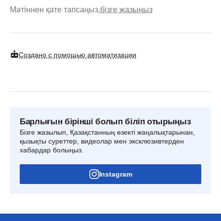
Мәтіннен қате тапсаңыз,
бізге жазыңыз
Создано с помощью автоматизации
Барлығын бірінші болып біліп отырыңыз
Бізге жазылып, Қазақстанның өзекті жаңалықтарынан,
қызықты суреттер, видеолар мен эксклюзивтерден
хабардар болыңыз.
Instagram