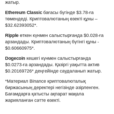
жатыр.
Ethereum Classic
бағасы бүгінде $3.78-ға
төмендеді. Криптовалютаның өзекті құны –
$32.62393052*.
Ripple
өткен күнмен салыстырғанда $0.028-ға
арзандады. Криптовалютаның бүгінгі құны -
$0.60660975*.
Dogecoin
кешегі күнмен салыстырғанда
$0.0273-ға арзандады. Қазіргі уақытта актив
$0.20169726* деңгейінде саудаланып жатыр.
*Материал Binance криптовалюталық
биржасының деректері негізінде әзірленген.
Бағамдарға қатысты ақпарат мақала
жарияланған сәтте өзекті.