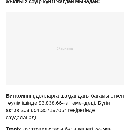
жылғы 2 сәуір күнгі жағдай мынадай:
Биткоиннің
долларға шаққандағы бағамы өткен
тәулік ішінде $3,838.66-ға төмендеді. Бүгін
актив $68,654.35719705* төңірегінде
саудаланады.
Tronix
криптовалютасы бүгін кешегі күнмен