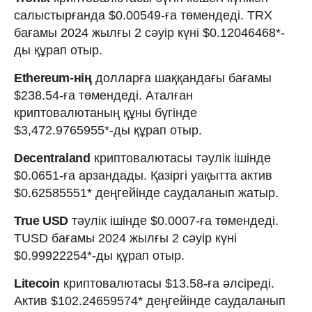
салыстырғанда $0.00549-ға төмендеді. TRX
бағамы 2024 жылғы 2 сәуір күні $0.12046468*-
ды құрап отыр.
Ethereum-нің
долларға шаққандағы бағамы
$238.54-ға төмендеді. Аталған
криптовалютаның құны бүгінде
$3,472.9765955*-ды құрап отыр.
Decentraland
криптовалютасы тәулік ішінде
$0.0651-ға арзандады. Қазіргі уақытта актив
$0.62585551* деңгейінде саудаланып жатыр.
True USD
тәулік ішінде $0.0007-ға төмендеді.
TUSD бағамы 2024 жылғы 2 сәуір күні
$0.99922254*-ды құрап отыр.
Litecoin
криптовалютасы $13.58-ға әлсіреді.
Актив $102.24659574* деңгейінде саудаланып