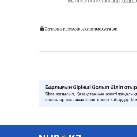
Мәтіннен қате тапсаңыз,
бізге
Создано с помощью автоматизации
Барлығын бірінші болып біліп оты
Бізге жазылып, Қазақстанның өзекті жаңалық
видеолар мен эксклюзивтерден хабардар бо