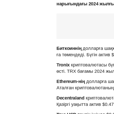
нарығындағы 2024 жылғы 
Биткоиннің
долларға шаққа
ға төмендеді. Бүгін актив
Tronix
криптовалютасы бүг
өсті. TRX бағамы 2024 жыл
Ethereum-нің
долларға шақ
Аталған криптовалютаның 
Decentraland
криптовалюта
Қазіргі уақытта актив $0.