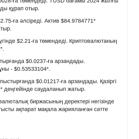
.0028-ға төмендеді. TUSD бағамы 2024 жылғы
-ды құрап отыр.
.75-ға әлсіреді. Актив $84.9784771*
тыр.
үгінде $2.21-ға төмендеді. Криптовалютаның
*.
тырғанда $0.0237-ға арзандады.
ұны - $0.53533104*.
лыстырғанда $0.01217-ға арзандады. Қазіргі
4* деңгейінде саудаланып жатыр.
валюталық биржасының деректері негізінде
атысты ақпарат мақала жарияланған сәтте