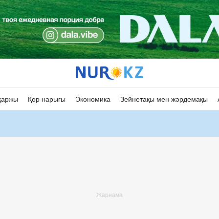
қаржы
Қор нарығы
Экономика
Зейнетақы мен жәрдемақы