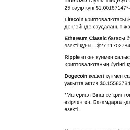
True USD
тәулік ішінде $0
25 сәуір күні $1.00187147*
Litecoin
криптовалютасы $2
деңгейінде саудаланып жа
Ethereum Classic
бағасы б
өзекті құны – $27.11702784
Ripple
өткен күнмен салыс
Криптовалютаның бүгінгі қ
Dogecoin
кешегі күнмен са
уақытта актив $0.1558378
*Материал Binance крипто
әзірленген. Бағамдарға қ
өзекті.