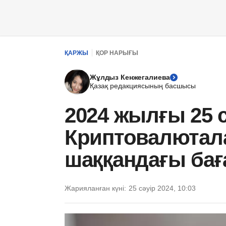
ҚАРЖЫ
ҚОР НАРЫҒЫ
Жұлдыз Кенжегалиева
Қазақ редакциясының басшысы
2024 жылғы 25 с
Криптовалютал
шаққандағы ба
Жарияланған күні:
25 сәуір 2024, 10:03