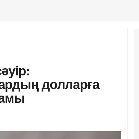
әуір:
ардың долларға
ғамы