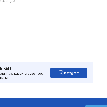
 жазыңыз
рыңыз
Instagram
тарынан, қызықты суреттер,
лыңыз.