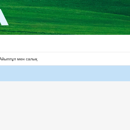
Айыппұл мен салық