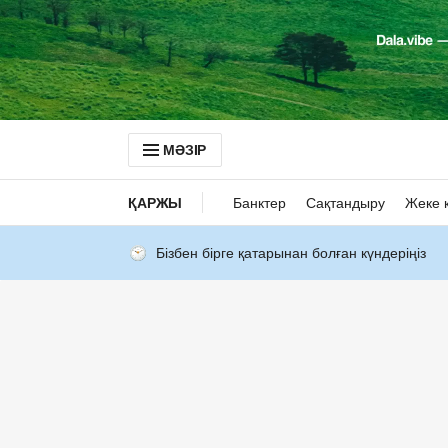
МӘЗІР
ҚАРЖЫ
Банктер
Сақтандыру
Жеке 
Бізбен бірге қатарынан болған күндеріңіз