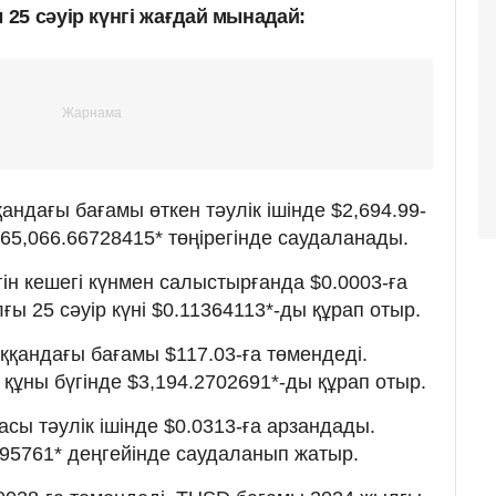
25 сәуір күнгі жағдай мынадай:
ндағы бағамы өткен тәулік ішінде $2,694.99-
 $65,066.66728415* төңірегінде саудаланады.
ін кешегі күнмен салыстырғанда $0.0003-ға
ғы 25 сәуір күні $0.11364113*-ды құрап отыр.
қандағы бағамы $117.03-ға төмендеді.
құны бүгінде $3,194.2702691*-ды құрап отыр.
сы тәулік ішінде $0.0313-ға арзандады.
4795761* деңгейінде саудаланып жатыр.