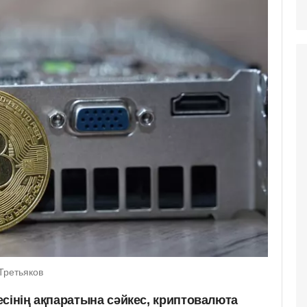
Третьяков
сінің ақпаратына сәйкес, криптовалюта