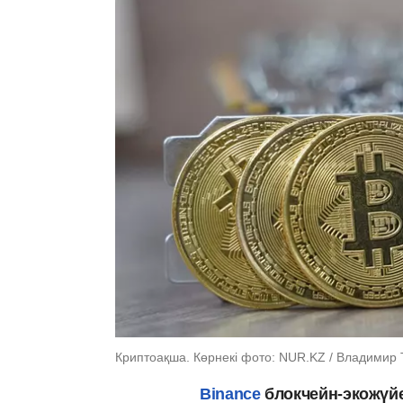
Криптоақша. Көрнекі фото: NUR.KZ / Владимир 
Binance
блокчейн-экожүйе