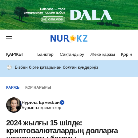
ҚАРЖЫ
Банктер
Сақтандыру
Жеке қаржы
Қор нар
Бізбен бірге қатарынан болған күндеріңіз
ҚАРЖЫ
ҚОР НАРЫҒЫ
Нұрила Ермекбай
Бұрынғы қызметкер
2024 жылғы 15 шілде:
криптовалюталардың долларға