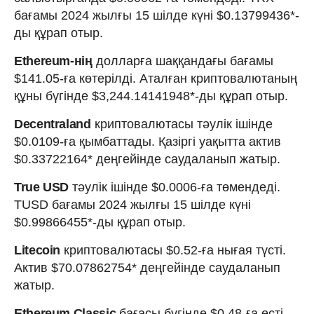
бағамы 2024 жылғы 15 шілде күні $0.13799436*-
ды құрап отыр.
Ethereum-нің
долларға шаққандағы бағамы
$141.05-ға көтерілді. Аталған криптовалютаның
құны бүгінде $3,244.14141948*-ды құрап отыр.
Decentraland
криптовалютасы тәулік ішінде
$0.0109-ға қымбаттады. Қазіргі уақытта актив
$0.33722164* деңгейінде саудаланып жатыр.
True USD
тәулік ішінде $0.0006-ға төмендеді.
TUSD бағамы 2024 жылғы 15 шілде күні
$0.99866455*-ды құрап отыр.
Litecoin
криптовалютасы $0.52-ға нығая түсті.
Актив $70.07862754* деңгейінде саудаланып
жатыр.
Ethereum Classic
бағасы бүгінде $0.48-ға өсті.