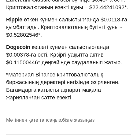
Криптовалютаның өзекті құны – $22.44241092*.
Ripple
өткен күнмен салыстырғанда $0.0118-ға
қымбаттады. Криптовалютаның бүгінгі құны -
$0.52802546*.
Dogecoin
кешегі күнмен салыстырғанда
$0.00378-ға өсті. Қазіргі уақытта актив
$0.11500446* деңгейінде саудаланып жатыр.
*Материал Binance криптовалюталық
биржасының деректері негізінде әзірленген.
Бағамдарға қатысты ақпарат мақала
жарияланған сәтте өзекті.
Мәтіннен қате тапсаңыз,
бізге жазыңыз