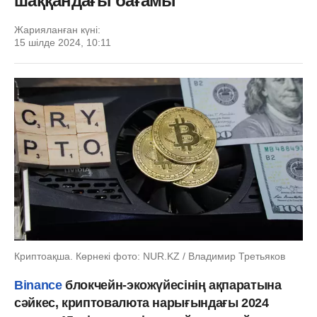
шаққандағы бағамы
Жарияланған күні:
15 шілде 2024, 10:11
Криптоақша. Көрнекі фото: NUR.KZ / Владимир Третьяков
Binance
блокчейн-экожүйесінің ақпаратына
сәйкес, криптовалюта нарығындағы 2024