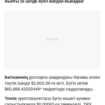
жылғы 15 шілде күнгі жағдай мынадай:
Биткоиннің
долларға шаққандағы бағамы өткен
тәулік ішінде $2,602.39-ға өсті. Бүгін актив
$60,888.42032449* төңірегінде саудаланады.
Tronix
криптовалютасы бүгін кешегі күнмен
салыстырғанда $0.00062-ға төмендеді. TRX