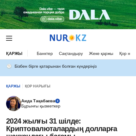
ҚАРЖЫ
Банктер
Сақтандыру
Жеке қаржы
Қор нар
Бізбен бірге қатарынан болған күндеріңіз
ҚАРЖЫ
ҚОР НАРЫҒЫ
Аида Тақабаева
Бұрынғы қызметкер
2024 жылғы 31 шілде:
Криптовалюталардың долларға