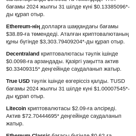
бағамы 2024 жылғы 31 шілде күні $0.13385096*-
ды құрап отыр.
Ethereum-нің
долларға шаққандағы бағамы
$38.89-ға төмендеді. Аталған криптовалютаның
құны бүгінде $3,303.79409204*-ды құрап отыр.
Decentraland
криптовалютасы тәулік ішінде
$0.0098-ға арзандады. Қазіргі уақытта актив
$0.33409315* деңгейінде саудаланып жатыр.
True USD
тәулік ішінде өзгеріссіз қалды. TUSD
бағамы 2024 жылғы 31 шілде күні $1.00007545*-
ды құрап отыр.
Litecoin
криптовалютасы $2.09-ға әлсіреді.
Актив $72.70444695* деңгейінде саудаланып
жатыр.
Ethereum Classic
бағасы бүгінде $0.62-ға