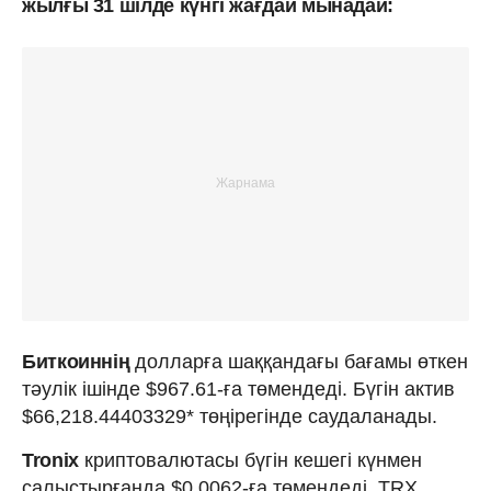
жылғы 31 шілде күнгі жағдай мынадай:
Биткоиннің
долларға шаққандағы бағамы өткен
тәулік ішінде $967.61-ға төмендеді. Бүгін актив
$66,218.44403329* төңірегінде саудаланады.
Tronix
криптовалютасы бүгін кешегі күнмен
салыстырғанда $0.0062-ға төмендеді. TRX