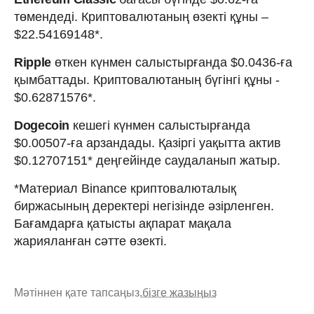
төмендеді. Криптовалютаның өзекті құны –
$22.54169148*.
Ripple
өткен күнмен салыстырғанда $0.0436-ға
қымбаттады. Криптовалютаның бүгінгі құны -
$0.62871576*.
Dogecoin
кешегі күнмен салыстырғанда
$0.00507-ға арзандады. Қазіргі уақытта актив
$0.12707151* деңгейінде саудаланып жатыр.
*Материал Binance криптовалюталық
биржасының деректері негізінде әзірленген.
Бағамдарға қатысты ақпарат мақала
жарияланған сәтте өзекті.
Мәтіннен қате тапсаңыз,
бізге жазыңыз