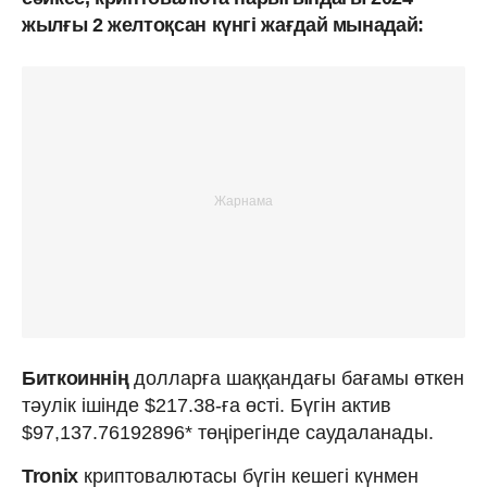
жылғы 2 желтоқсан күнгі жағдай мынадай:
Биткоиннің
долларға шаққандағы бағамы өткен
тәулік ішінде $217.38-ға өсті. Бүгін актив
$97,137.76192896* төңірегінде саудаланады.
Tronix
криптовалютасы бүгін кешегі күнмен