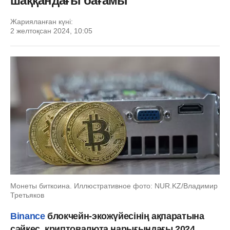
шаққандағы бағамы
Жарияланған күні:
2 желтоқсан 2024, 10:05
Монеты биткоина. Иллюстративное фото: NUR.KZ/Владимир
Третьяков
Binance
блокчейн-экожүйесінің ақпаратына
сәйкес, криптовалюта нарығындағы 2024