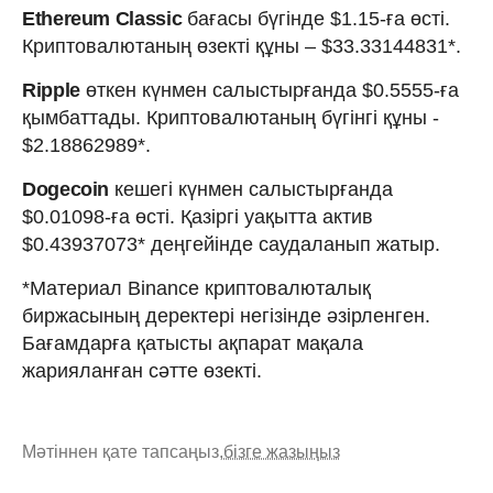
Ethereum Classic
бағасы бүгінде $1.15-ға өсті.
Криптовалютаның өзекті құны – $33.33144831*.
Ripple
өткен күнмен салыстырғанда $0.5555-ға
қымбаттады. Криптовалютаның бүгінгі құны -
$2.18862989*.
Dogecoin
кешегі күнмен салыстырғанда
$0.01098-ға өсті. Қазіргі уақытта актив
$0.43937073* деңгейінде саудаланып жатыр.
*Материал Binance криптовалюталық
биржасының деректері негізінде әзірленген.
Бағамдарға қатысты ақпарат мақала
жарияланған сәтте өзекті.
Мәтіннен қате тапсаңыз,
бізге жазыңыз