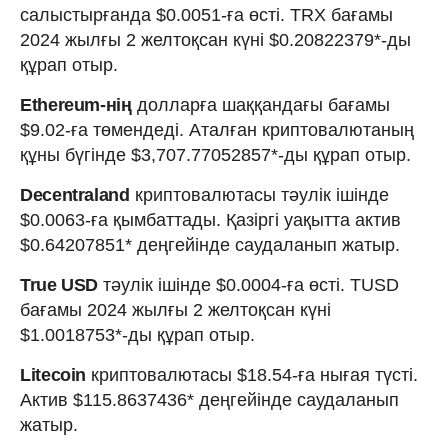
салыстырғанда $0.0051-ға өсті. TRX бағамы
2024 жылғы 2 желтоқсан күні $0.20822379*-ды
құрап отыр.
Ethereum-нің
долларға шаққандағы бағамы
$9.02-ға төмендеді. Аталған криптовалютаның
құны бүгінде $3,707.77052857*-ды құрап отыр.
Decentraland
криптовалютасы тәулік ішінде
$0.0063-ға қымбаттады. Қазіргі уақытта актив
$0.64207851* деңгейінде саудаланып жатыр.
True USD
тәулік ішінде $0.0004-ға өсті. TUSD
бағамы 2024 жылғы 2 желтоқсан күні
$1.0018753*-ды құрап отыр.
Litecoin
криптовалютасы $18.54-ға нығая түсті.
Актив $115.8637436* деңгейінде саудаланып
жатыр.