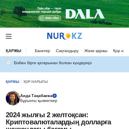
ҚАРЖЫ
Банктер
Сақтандыру
Жеке қаржы
Қор нар
Бізбен бірге қатарынан болған күндеріңіз
ҚАРЖЫ
ҚОР НАРЫҒЫ
Аида Тақабаева
Бұрынғы қызметкер
2024 жылғы 2 желтоқсан:
Криптовалюталардың долларға