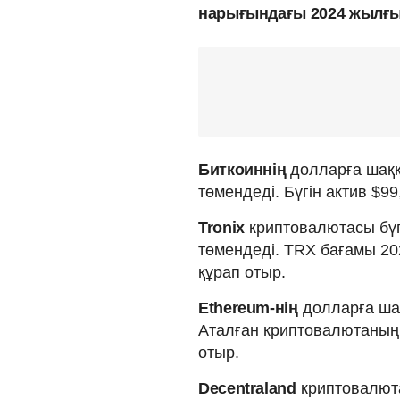
нарығындағы 2024 жылғы 
Биткоиннің
долларға шаққа
төмендеді. Бүгін актив $9
Tronix
криптовалютасы бүг
төмендеді. TRX бағамы 20
құрап отыр.
Ethereum-нің
долларға шақ
Аталған криптовалютаның 
отыр.
Decentraland
криптовалюта