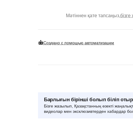
Мәтіннен қате тапсаңыз,
бізге
Создано с помощью автоматизации
Барлығын бірінші болып біліп оты
Бізге жазылып, Қазақстанның өзекті жаңалық
видеолар мен эксклюзивтерден хабардар бо