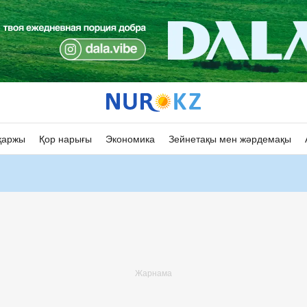
қаржы
Қор нарығы
Экономика
Зейнетақы мен жәрдемақы