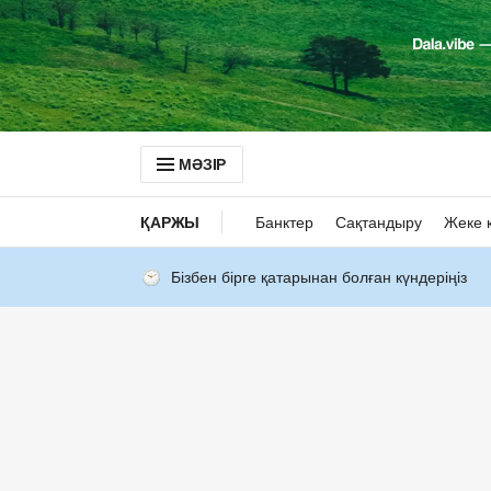
МӘЗІР
ҚАРЖЫ
Банктер
Сақтандыру
Жеке 
Бізбен бірге қатарынан болған күндеріңіз