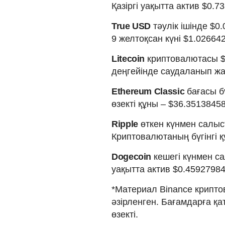
Қазіргі уақытта актив $0.
True USD
тәулік ішінде $0
9 желтоқсан күні $1.02664
Litecoin
криптовалютасы $2
деңгейінде саудаланып жа
Ethereum Classic
бағасы б
өзекті құны – $36.35138458
Ripple
өткен күнмен салыс
Криптовалютаның бүгінгі қ
Dogecoin
кешегі күнмен са
уақытта актив $0.4592798
*Материал Binance крипто
әзірленген. Бағамдарға қ
өзекті.