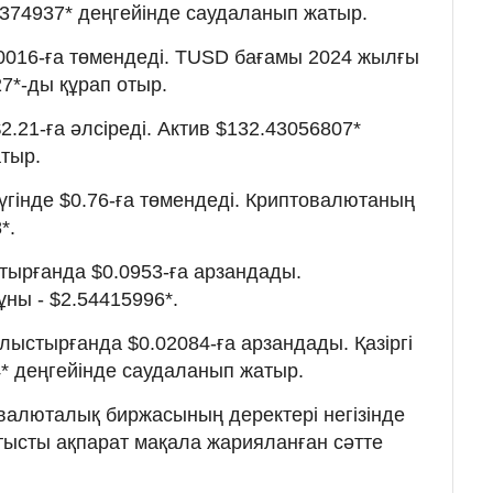
73374937* деңгейінде саудаланып жатыр.
.0016-ға төмендеді. TUSD бағамы 2024 жылғы
27*-ды құрап отыр.
.21-ға әлсіреді. Актив $132.43056807*
тыр.
үгінде $0.76-ға төмендеді. Криптовалютаның
*.
тырғанда $0.0953-ға арзандады.
ұны - $2.54415996*.
лыстырғанда $0.02084-ға арзандады. Қазіргі
4* деңгейінде саудаланып жатыр.
валюталық биржасының деректері негізінде
атысты ақпарат мақала жарияланған сәтте