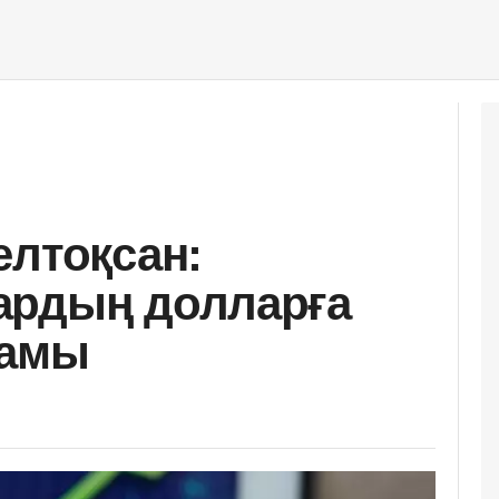
елтоқсан:
ардың долларға
ғамы