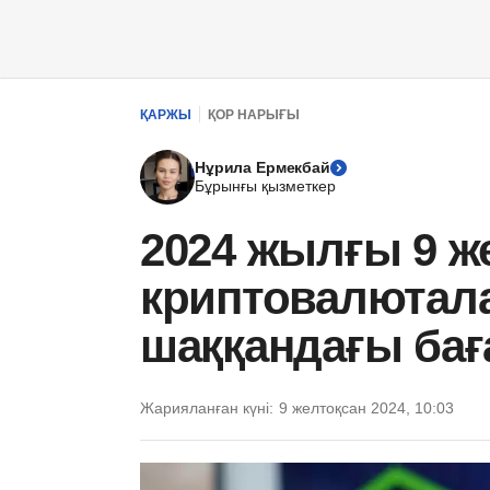
ҚАРЖЫ
ҚОР НАРЫҒЫ
Нұрила Ермекбай
Бұрынғы қызметкер
2024 жылғы 9 ж
криптовалютал
шаққандағы ба
Жарияланған күні:
9 желтоқсан 2024, 10:03