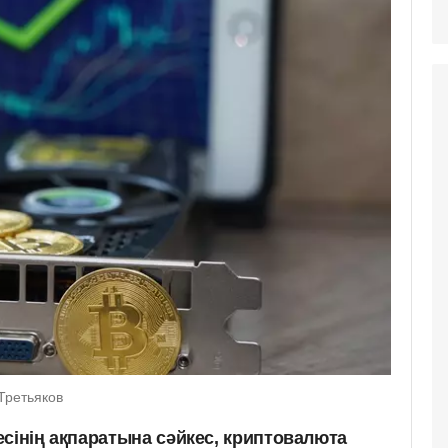
Третьяков
сінің ақпаратына сәйкес, криптовалюта