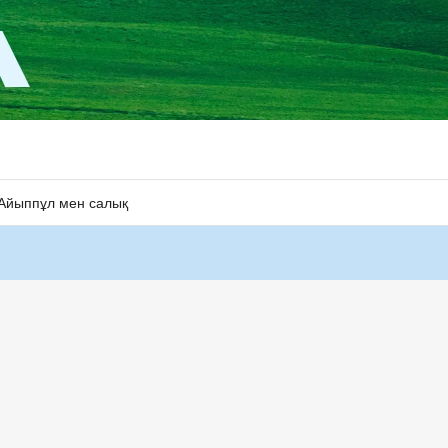
Айыппұл мен салық