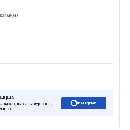
 жазыңыз
рыңыз
Instagram
тарынан, қызықты суреттер,
лыңыз.