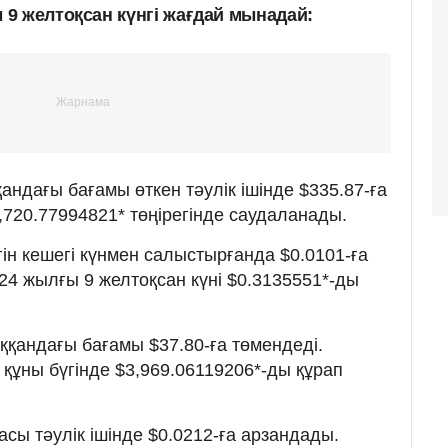
9 желтоқсан күнгі жағдай мынадай:
ндағы бағамы өткен тәулік ішінде $335.87-ға
9,720.77994821* төңірегінде саудаланады.
ін кешегі күнмен салыстырғанда $0.0101-ға
24 жылғы 9 желтоқсан күні $0.3135551*-ды
қандағы бағамы $37.80-ға төмендеді.
құны бүгінде $3,969.06119206*-ды құрап
сы тәулік ішінде $0.0212-ға арзандады.