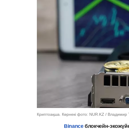
Криптоақша. Көрнекі фото: NUR.KZ / Владимир 
Binance
блокчейн-экожүйе