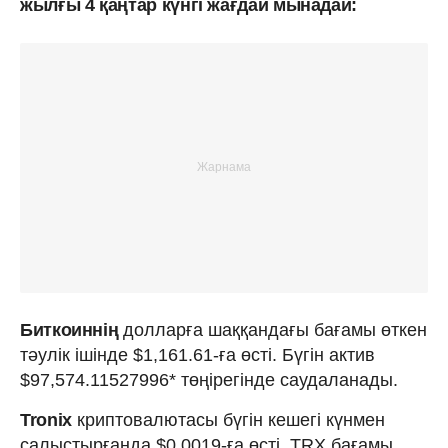
жылғы 4 қаңтар күнгі жағдай мынадай:
Биткоиннің
долларға шаққандағы бағамы өткен
тәулік ішінде $1,161.61-ға өсті. Бүгін актив
$97,574.11527996* төңірегінде саудаланады.
Tronix
криптовалютасы бүгін кешегі күнмен
салыстырғанда $0.0019-ға өсті. TRX бағамы