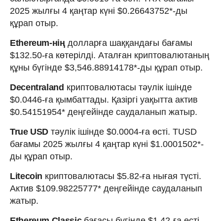
2025 жылғы 4 қаңтар күні $0.26643752*-ды
құрап отыр.
Ethereum-нің
долларға шаққандағы бағамы
$132.50-ға көтерілді. Аталған криптовалютаның
құны бүгінде $3,546.88914178*-ды құрап отыр.
Decentraland
криптовалютасы тәулік ішінде
$0.0446-ға қымбаттады. Қазіргі уақытта актив
$0.54151954* деңгейінде саудаланып жатыр.
True USD
тәулік ішінде $0.0004-ға өсті. TUSD
бағамы 2025 жылғы 4 қаңтар күні $1.0001502*-
ды құрап отыр.
Litecoin
криптовалютасы $5.82-ға нығая түсті.
Актив $109.98225777* деңгейінде саудаланып
жатыр.
Ethereum Classic
бағасы бүгінде $1.42-ға өсті.