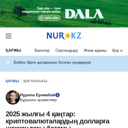
ҚАРЖЫ
Банктер
Сақтандыру
Жеке қаржы
Қор нар
Бізбен бірге қатарынан болған күндеріңіз
ҚАРЖЫ
ҚОР НАРЫҒЫ
Нұрила Ермекбай
Бұрынғы қызметкер
2025 жылғы 4 қаңтар:
криптовалюталардың долларға