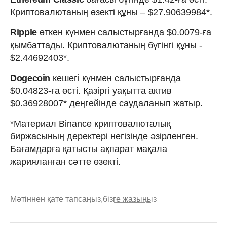
Криптовалютаның өзекті құны – $27.90639984*.
Ripple
өткен күнмен салыстырғанда $0.0079-ға
қымбаттады. Криптовалютаның бүгінгі құны -
$2.44692403*.
Dogecoin
кешегі күнмен салыстырғанда
$0.04823-ға өсті. Қазіргі уақытта актив
$0.36928007* деңгейінде саудаланып жатыр.
*Материал Binance криптовалюталық
биржасының деректері негізінде әзірленген.
Бағамдарға қатысты ақпарат мақала
жарияланған сәтте өзекті.
Мәтіннен қате тапсаңыз,
бізге жазыңыз