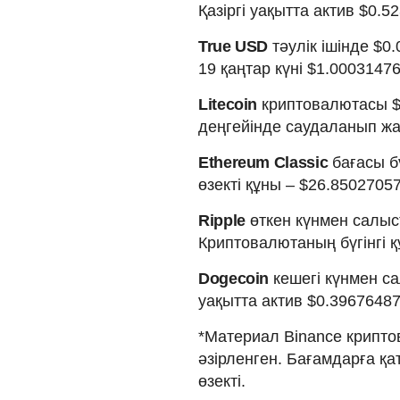
Қазіргі уақытта актив $0.
True USD
тәулік ішінде $0
19 қаңтар күні $1.0003147
Litecoin
криптовалютасы $7
деңгейінде саудаланып жа
Ethereum Classic
бағасы б
өзекті құны – $26.85027057
Ripple
өткен күнмен салыс
Криптовалютаның бүгінгі қ
Dogecoin
кешегі күнмен са
уақытта актив $0.3967648
*Материал Binance крипто
әзірленген. Бағамдарға қ
өзекті.