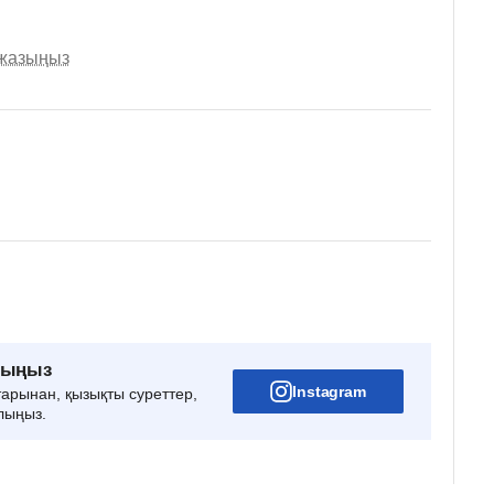
 жазыңыз
рыңыз
Instagram
тарынан, қызықты суреттер,
лыңыз.