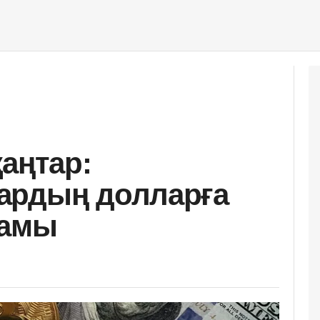
аңтар:
ардың долларға
ғамы