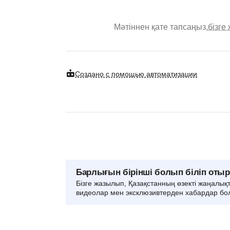
Мәтіннен қате тапсаңыз,
бізге
Создано с помощью автоматизации
Барлығын бірінші болып біліп оты
Бізге жазылып, Қазақстанның өзекті жаңалық
видеолар мен эксклюзивтерден хабардар бо