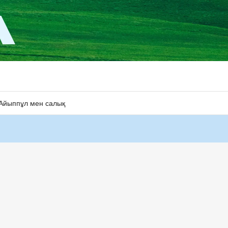
Айыппұл мен салық