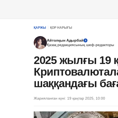
ҚАРЖЫ
ҚОР НАРЫҒЫ
Айтолқын Адырбай
Қазақ редакциясының шеф-редакторы
2025 жылғы 19 қ
Криптовалютал
шаққандағы ба
Жарияланған күні:
19 қаңтар 2025, 10:00