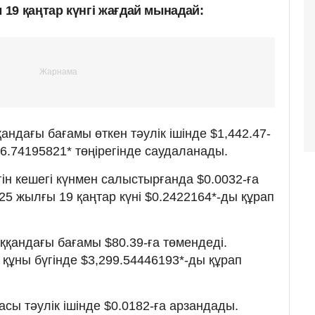
19 қаңтар күнгі жағдай мынадай:
ндағы бағамы өткен тәулік ішінде $1,442.47-
916.74195821* төңірегінде саудаланады.
ін кешегі күнмен салыстырғанда $0.0032-ға
25 жылғы 19 қаңтар күні $0.2422164*-ды құрап
қандағы бағамы $80.39-ға төмендеді.
құны бүгінде $3,299.54446193*-ды құрап
сы тәулік ішінде $0.0182-ға арзандады.