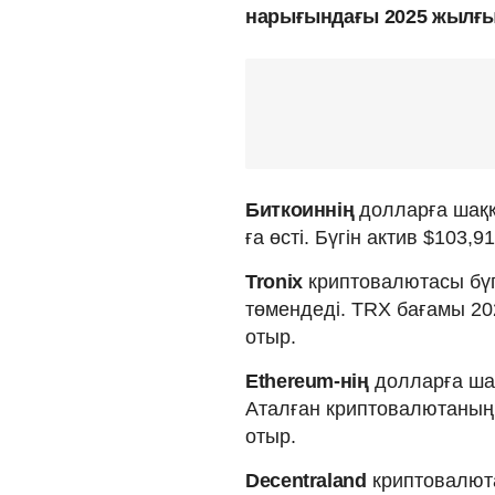
нарығындағы 2025 жылғы 
Биткоиннің
долларға шаққа
ға өсті. Бүгін актив $103,
Tronix
криптовалютасы бүг
төмендеді. TRX бағамы 20
отыр.
Ethereum-нің
долларға шақ
Аталған криптовалютаның 
отыр.
Decentraland
криптовалюта