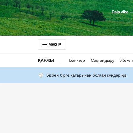
МӘЗІР
ҚАРЖЫ
Банктер
Сақтандыру
Жеке 
Бізбен бірге қатарынан болған күндеріңіз