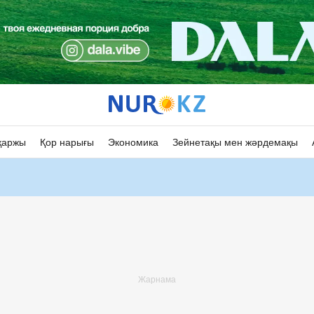
қаржы
Қор нарығы
Экономика
Зейнетақы мен жәрдемақы