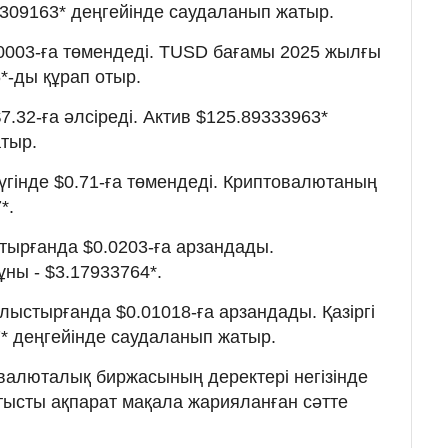
52309163* деңгейінде саудаланып жатыр.
.0003-ға төмендеді. TUSD бағамы 2025 жылғы
6*-ды құрап отыр.
.32-ға әлсіреді. Актив $125.89333963*
тыр.
үгінде $0.71-ға төмендеді. Криптовалютаның
*.
тырғанда $0.0203-ға арзандады.
ұны - $3.17933764*.
лыстырғанда $0.01018-ға арзандады. Қазіргі
7* деңгейінде саудаланып жатыр.
валюталық биржасының деректері негізінде
атысты ақпарат мақала жарияланған сәтте