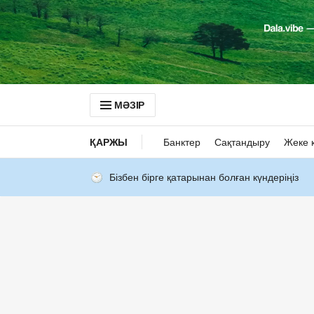
МӘЗІР
ҚАРЖЫ
Банктер
Сақтандыру
Жеке 
Бізбен бірге қатарынан болған күндеріңіз