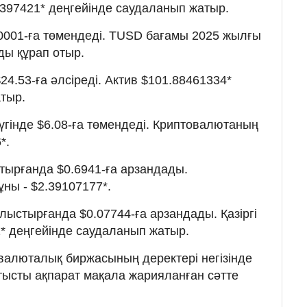
33397421* деңгейінде саудаланып жатыр.
.0001-ға төмендеді. TUSD бағамы 2025 жылғы
-ды құрап отыр.
4.53-ға әлсіреді. Актив $101.88461334*
тыр.
үгінде $6.08-ға төмендеді. Криптовалютаның
*.
тырғанда $0.6941-ға арзандады.
ұны - $2.39107177*.
лыстырғанда $0.07744-ға арзандады. Қазіргі
1* деңгейінде саудаланып жатыр.
валюталық биржасының деректері негізінде
атысты ақпарат мақала жарияланған сәтте