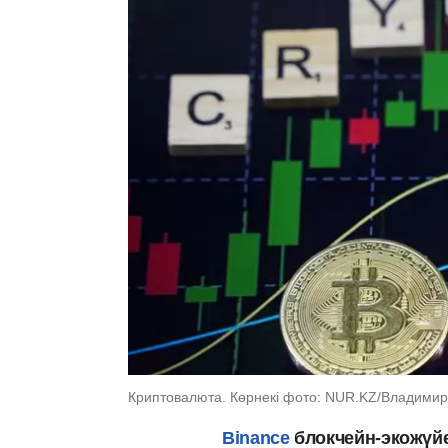
Криптовалюта. Көрнекі фото: NUR.KZ/Владимир
Binance
блокчейн-экожүйе