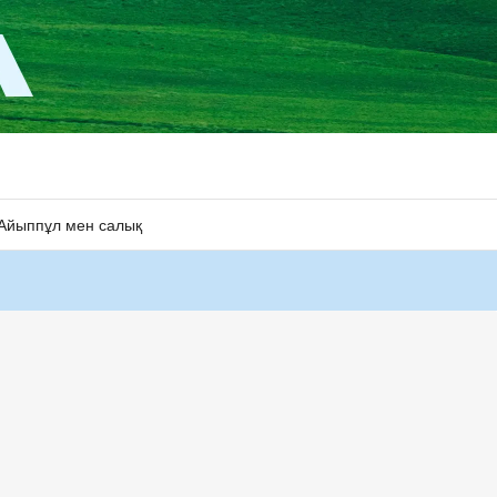
Айыппұл мен салық