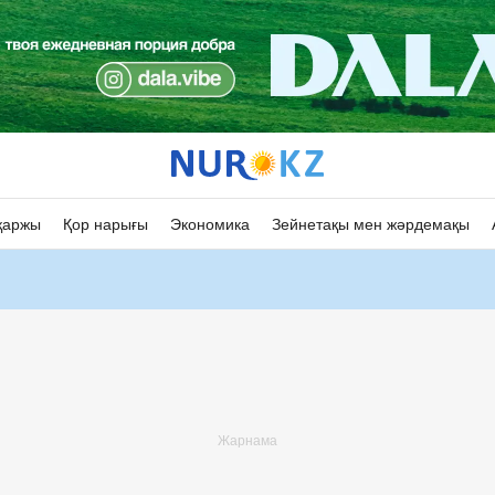
қаржы
Қор нарығы
Экономика
Зейнетақы мен жәрдемақы