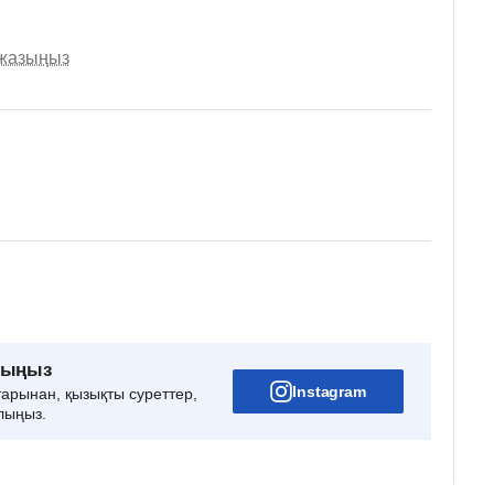
 жазыңыз
рыңыз
Instagram
тарынан, қызықты суреттер,
лыңыз.