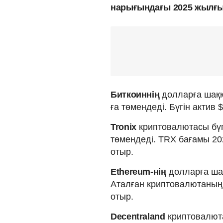
нарығындағы 2025 жылғы 
Биткоиннің
долларға шаққа
ға төмендеді. Бүгін актив
Tronix
криптовалютасы бүг
төмендеді. TRX бағамы 20
отыр.
Ethereum-нің
долларға шақ
Аталған криптовалютаның 
отыр.
Decentraland
криптовалюта