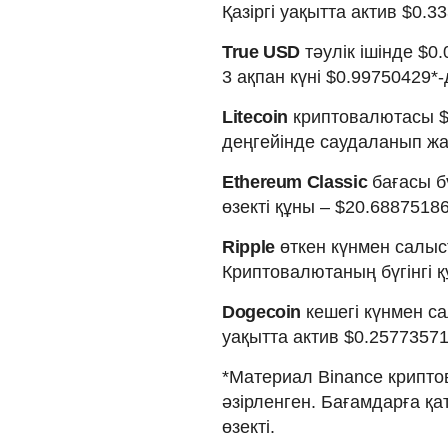
Қазіргі уақытта актив $0.
True USD
тәулік ішінде $0
3 ақпан күні $0.99750429*
Litecoin
криптовалютасы $2
деңгейінде саудаланып жа
Ethereum Classic
бағасы б
өзекті құны – $20.68875186
Ripple
өткен күнмен салыс
Криптовалютаның бүгінгі қ
Dogecoin
кешегі күнмен са
уақытта актив $0.2577357
*Материал Binance крипто
әзірленген. Бағамдарға қ
өзекті.