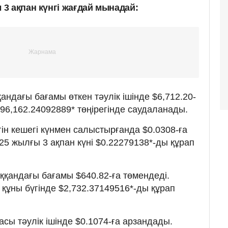
3 ақпан күнгі жағдай мынадай:
ндағы бағамы өткен тәулік ішінде $6,712.20-
 $96,162.24092889* төңірегінде саудаланады.
ін кешегі күнмен салыстырғанда $0.0308-ға
25 жылғы 3 ақпан күні $0.22279138*-ды құрап
қандағы бағамы $640.82-ға төмендеді.
құны бүгінде $2,732.37149516*-ды құрап
сы тәулік ішінде $0.1074-ға арзандады.