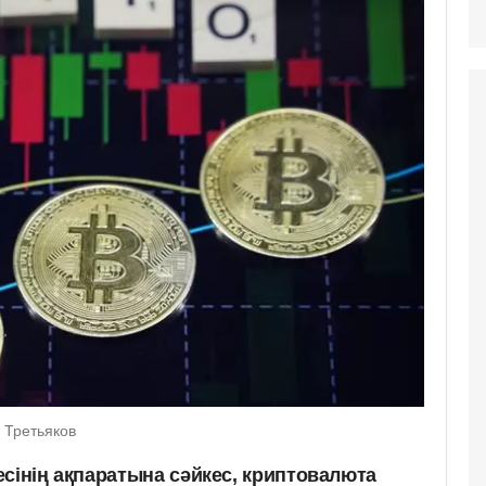
 Третьяков
сінің ақпаратына сәйкес, криптовалюта