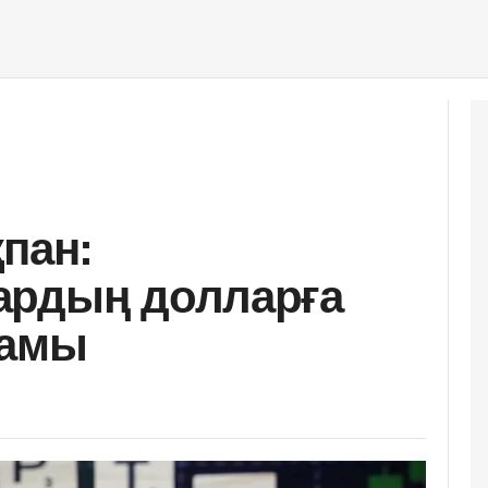
пан:
ардың долларға
ғамы