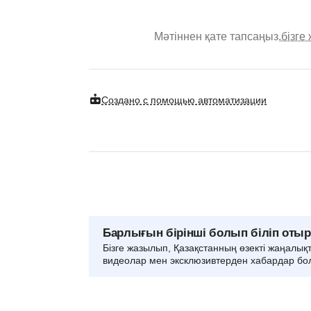
Мәтіннен қате тапсаңыз,
бізге
Создано с помощью автоматизации
Барлығын бірінші болып біліп оты
Бізге жазылып, Қазақстанның өзекті жаңалық
видеолар мен эксклюзивтерден хабардар бо