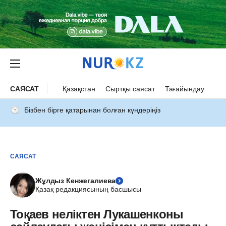
САЯСАТ
Қазақстан
Сыртқы саясат
Тағайындау
Бізбен бірге қатарынан болған күндеріңіз
САЯСАТ
Жұлдыз Кенжегалиева
Қазақ редакциясының басшысы
Тоқаев неліктен Лукашенконы