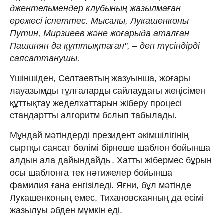
джентельмендер клубының жазылмаған
ережесі іспеттес. Мысалы, Лукашенконы
Путин, Мирзиеев және жоғарыда аталған
Пашинян да құттықтаған", – деп түсіндірді
саясаттанушы.
Үшіншіден, Селтаевтың жазуынша, жоғары
лауазымды тұлғаларды сайлаудағы жеңісімен
құттықтау жеделхаттарын жіберу процесі
стандартты алгоритм болып табылады.
Мұндай мәтіндерді президент әкімшілігінің
сыртқы саясат бөлімі бірнеше шаблон бойынша
алдын ала дайындайды. Хатты жібермес бұрын
осы шаблонға тек нәтижелер бойынша
фамилия ғана енгізіледі. Яғни, бұл мәтінде
Лукашенконың емес, Тихановскаяның да есімі
жазылуы әбден мүмкін еді.