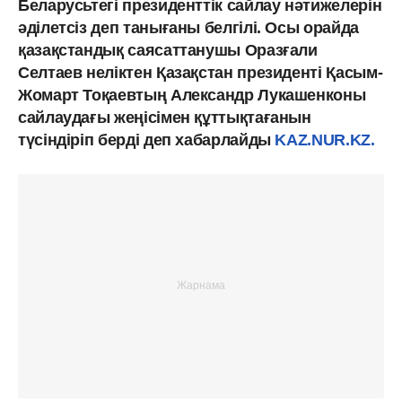
Беларусьтегі президенттік сайлау нәтижелерін
әділетсіз деп танығаны белгілі. Осы орайда
қазақстандық саясаттанушы Оразғали
Селтаев неліктен Қазақстан президенті Қасым-
Жомарт Тоқаевтың Александр Лукашенконы
сайлаудағы жеңісімен құттықтағанын
түсіндіріп берді деп хабарлайды
KAZ.NUR.KZ.