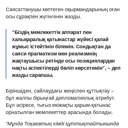
Саясаттанушы көптеген оқырмандарының оған
осы сұрақпен жүгінгенін жазды.
"Біздің мемлекеттік аппарат пен
халықаралық қатынастар жүйесі қалай
жұмыс істейтінін білемін. Сондықтан да
саяси прагматизм мен реализмнің
жақтаушысы ретінде осы позициялардан
нақты аспектілерді бөліп көрсетемін", – деп
жазды сарапшы.
Біріншіден, сайлаудағы жеңіспен құттықтау –
бұл жалпы бірыңғай дипломатиялық атрибут.
Бұл әсіресе, тығыз екіжақты қарым-қатынас
орнатылған мемлекеттер арасында болады.
"Мұнда Тоқаевтың кімді құттықтайтынында