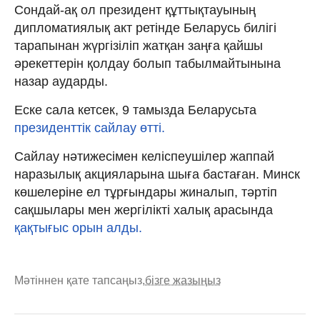
Сондай-ақ ол президент құттықтауының
дипломатиялық акт ретінде Беларусь билігі
тарапынан жүргізіліп жатқан заңға қайшы
әрекеттерін қолдау болып табылмайтынына
назар аударды.
Еске сала кетсек, 9 тамызда Беларусьта
президенттік сайлау өтті.
Сайлау нәтижесімен келіспеушілер жаппай
наразылық акцияларына шыға бастаған. Минск
көшелеріне ел тұрғындары жиналып, тәртіп
сақшылары мен жергілікті халық арасында
қақтығыс орын алды.
Мәтіннен қате тапсаңыз,
бізге жазыңыз