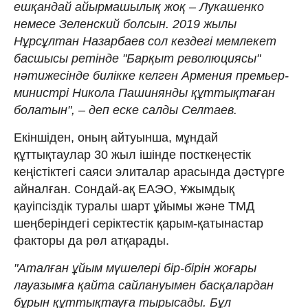
ешқандай айырмашылық жоқ – Лукашенко
немесе Зеленский болсын. 2019 жылы
Нұрсұлтан Назарбаев сол кездегі мемлекет
басшысы ретінде "Барқыт революциясы"
нәтижесінде билікке келген Армения премьер-
министрі Никола Пашинянды құттықтаған
болатын", – деп еске салды Селтаев.
Екіншіден, оның айтуынша, мұндай
құттықтаулар 30 жыл ішінде посткеңестік
кеңістіктегі саяси элиталар арасында дәстүрге
айналған. Сондай-ақ ЕАЭО, Ұжымдық
қауіпсіздік туралы шарт ұйымы және ТМД
шеңберіндегі серіктестік қарым-қатынастар
факторы да рөл атқарады.
"Аталған ұйым мүшелері бір-бірін жоғары
лауазымға қайта сайлануымен басқалардан
бұрын құттықтауға тырысады. Бұл