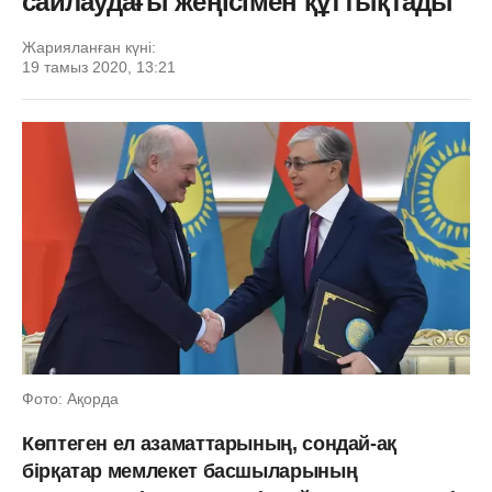
сайлаудағы жеңісімен құттықтады
Жарияланған күні:
19 тамыз 2020, 13:21
Фото: Ақорда
Көптеген ел азаматтарының, сондай-ақ
бірқатар мемлекет басшыларының