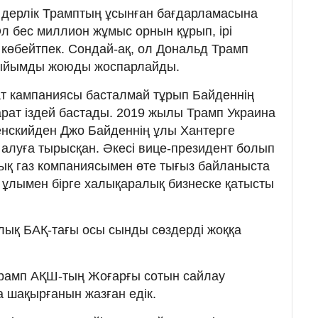
 дерлік Трамптың ұсынған бағдарламасына
л бес миллион жұмыс орнын құрып, ірі
көбейтпек. Сондай-ақ, ол Дональд Трамп
тыйымды жоюды жоспарлайды.
ат кампаниясы басталмай тұрып Байденнің
парат іздей бастады. 2019 жылы Трамп Украина
енскийден Джо Байденнің ұлы Хантерге
к алуға тырысқан. Әкесі вице-президент болып
ық газ компаниясымен өте тығыз байланыста
 ұлымен бірге халықаралық бизнеске қатысты
лық БАҚ-тағы осы сынды сөздерді жоққа
 Трамп АҚШ-тың Жоғарғы сотын сайлау
а шақырғанын жазған едік.