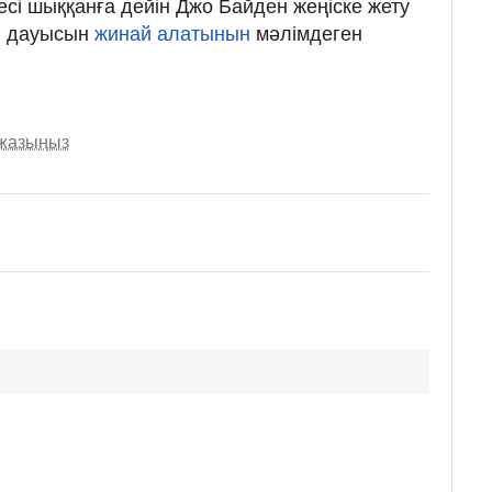
есі шыққанға дейін Джо Байден жеңіске жету
ы дауысын
жинай алатынын
мәлімдеген
 жазыңыз