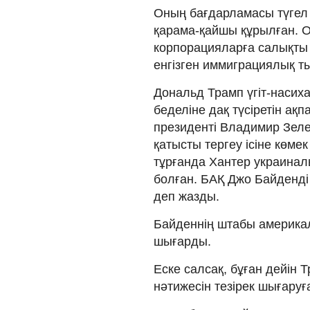
Оның бағдарламасы түгел
қарама-қайшы құрылған. О
корпорацияларға салықты 
енгізген иммиграциялық 
Дональд Трамп үгіт-насих
беделіне дақ түсіретін ақ
президенті Владимир Зел
қатысты тергеу ісіне көме
тұрғанда Хантер украинал
болған. БАҚ Джо Байденді
деп жазды.
Байденнің штабы америка
шығарды.
Еске салсақ, бұған дейін
нәтижесін тезірек шығаруғ