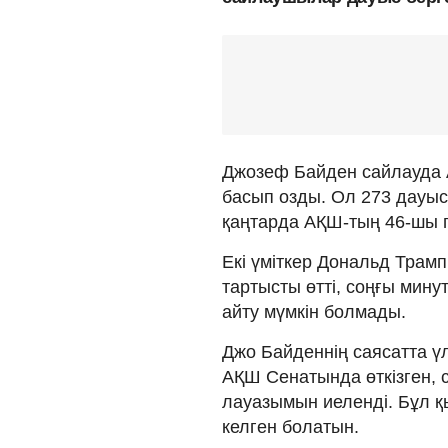
Джозеф Байден сайлауда А
басып озды. Ол 273 дауы
қаңтарда АҚШ-тың 46-шы п
Екі үміткер Дональд Трам
тартысты өтті, соңғы минут
айту мүмкін болмады.
Джо Байденнің саясатта үл
АҚШ Сенатында өткізген, 
лауазымын иеленді. Бұл 
келген болатын.