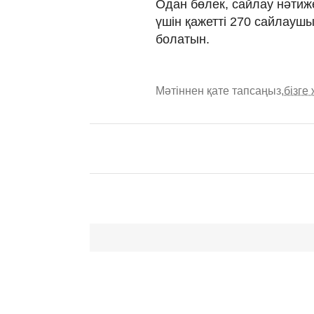
Одан бөлек, сайлау нәтиж
үшін қажетті 270 сайлауш
болатын.
Мәтіннен қате тапсаңыз,
бізге