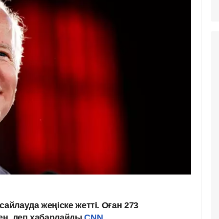
сайлауда жеңіске жетті. Оған 273
ен, деп хабарлайды
CNN
.