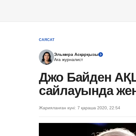
САЯСАТ
Эльмира Асқарқызы
Аға журналист
Джо Байден АҚ
сайлауында жеңі
Жарияланған күні:
7 қараша 2020, 22:54