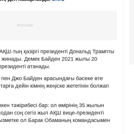
ҚШ-тың қазіргі президенті Дональд Трампты
с жинады. Демек Байден 2021 жылы 20
резиденті атанады.
п пен Джо Байден арасындағы бәсеке өте
тарға дейін кімнің жеңіске жететінін болжап
кен тәжірибесі бар: ол өмірінің 35 жылын
содан соң сегіз жыл АҚШ вице-президенті
қызметке ол Барак Обаманың командасымен