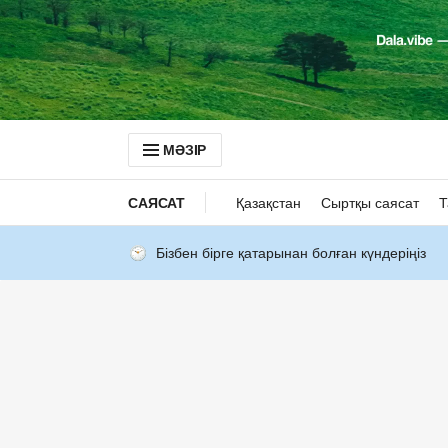
МӘЗІР
САЯСАТ
Қазақстан
Сыртқы саясат
Т
Бізбен бірге қатарынан болған күндеріңіз