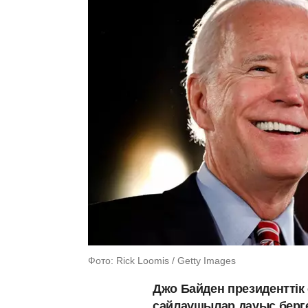
Фото: Rick Loomis / Getty Images
Джо Байден президенттік 
сайлаушылар дауыс берг