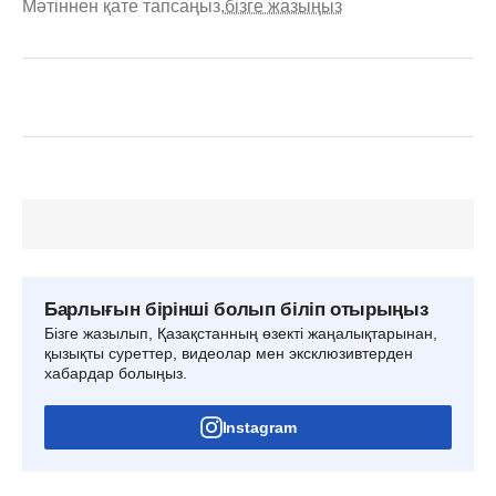
Мәтіннен қате тапсаңыз,
бізге жазыңыз
Барлығын бірінші болып біліп отырыңыз
Бізге жазылып, Қазақстанның өзекті жаңалықтарынан,
қызықты суреттер, видеолар мен эксклюзивтерден
хабардар болыңыз.
Instagram