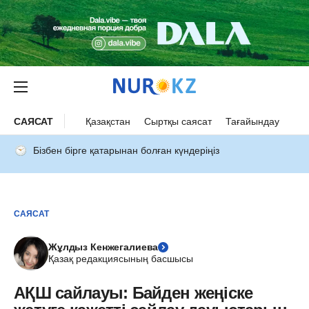
САЯСАТ
Қазақстан
Сыртқы саясат
Тағайындау
Бізбен бірге қатарынан болған күндеріңіз
САЯСАТ
Жұлдыз Кенжегалиева
Қазақ редакциясының басшысы
АҚШ сайлауы: Байден жеңіске