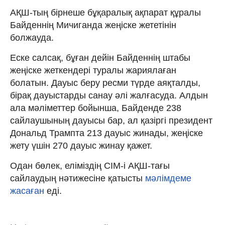
АҚШ-тың бірнеше бұқаралық ақпарат құралы
Байденнің Мичиганда жеңіске жететінін
болжауда.
Еске салсақ, бұған дейін Байденнің штабы
жеңіске жеткендері туралы жариялаған
болатын. Дауыс беру ресми түрде аяқталды,
бірақ дауыстарды санау әлі жалғасуда. Алдын
ала мәліметтер бойынша, Байденде 238
сайлаушының дауысы бар, ал қазіргі президент
Дональд Трампта 213 дауыс жинады, жеңіске
жету үшін 270 дауыс жинау қажет.
Одан бөлек, еліміздің СІМ-і АҚШ-тағы
сайлаудың нәтижесіне қатысты
мәлімдеме
жасаған
еді.