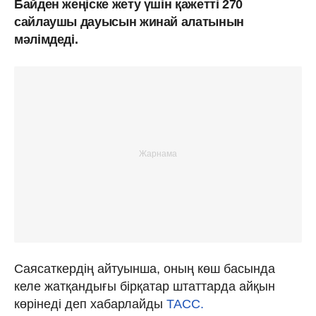
Байден жеңіске жету үшін қажетті 270
сайлаушы дауысын жинай алатынын
мәлімдеді.
Саясаткердің айтуынша, оның көш басында
келе жатқандығы бірқатар штаттарда айқын
көрінеді деп хабарлайды
ТАСС.