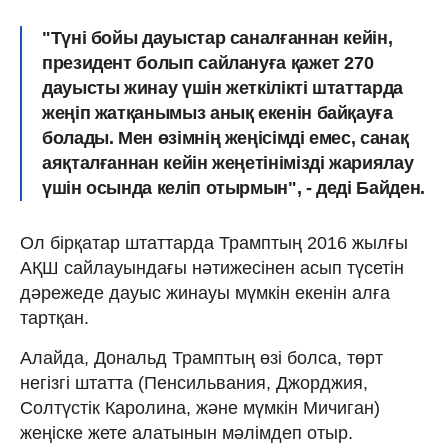
"Түні бойы дауыстар саналғаннан кейін,
президент болып сайлануға қажет 270
дауысты жинау үшін жеткілікті штаттарда
жеңіп жатқанымыз анық екенін байқауға
болады. Мен өзімнің жеңісімді емес, санақ
аяқталғаннан кейін жеңетінімізді жариялау
үшін осында келіп отырмын", - деді Байден.
Ол бірқатар штаттарда Трамптың 2016 жылғы
АҚШ сайлауындағы нәтижесінен асып түсетін
дәрежеде дауыс жинауы мүмкін екенін алға
тартқан.
Алайда, Дональд Трамптың өзі болса, төрт
негізгі штатта (Пенсильвания, Джорджия,
Солтүстік Каролина, және мүмкін Мичиган)
жеңіске жете алатынын мәлімдеп отыр.