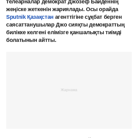
телеарналар демократ Джозеф Байденнің
жеңіске жеткенін жариялады. Осы орайда
Sputnik Қазақстан
агенттігіне сұқбат берген
саясаттанушылар Джо сияқты демократтың
билікке келгені елімізге қаншалықты тиімді
болатынын айтты.