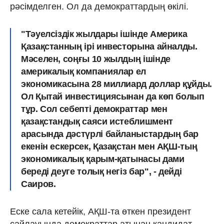
рәсімделген. Ол да демократтардың өкілі.
"Тәуелсіздік жылдары ішінде Америка
Қазақстанның ірі инвесторына айналды.
Мәселен, соңғы 10 жылдың ішінде
америкалық компаниялар ел
экономикасына 28 миллиард доллар құйды.
Ол Қытай инвестициясынан да көп болып
тұр. Сол себепті демократтар мен
қазақстандық саяси истеблишмент
арасында дәстүрлі байланыстардың бар
екенін ескерсек, Қазақстан мен АҚШ-тың
экономикалық қарым-қатынасы дами
береді деуге толық негіз бар", - дейді
Саиров.
Еске сала кетейік, АҚШ-та өткен президент
сайлауында демократтар атынан кандидат