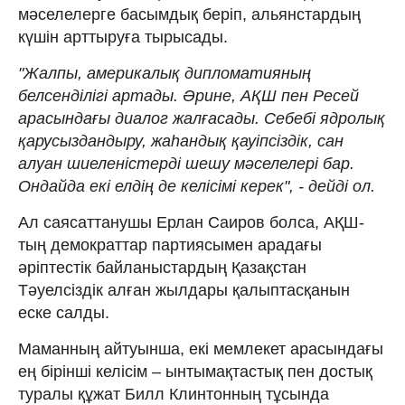
мәселелерге басымдық беріп, альянстардың
күшін арттыруға тырысады.
"Жалпы, америкалық дипломатияның
белсенділігі артады. Әрине, АҚШ пен Ресей
арасындағы диалог жалғасады. Себебі ядролық
қарусыздандыру, жаһандық қауіпсіздік, сан
алуан шиеленістерді шешу мәселелері бар.
Ондайда екі елдің де келісімі керек", - дейді ол.
Ал саясаттанушы Ерлан Саиров болса, АҚШ-
тың демократтар партиясымен арадағы
әріптестік байланыстардың Қазақстан
Тәуелсіздік алған жылдары қалыптасқанын
еске салды.
Маманның айтуынша, екі мемлекет арасындағы
ең бірінші келісім – ынтымақтастық пен достық
туралы құжат Билл Клинтонның тұсында