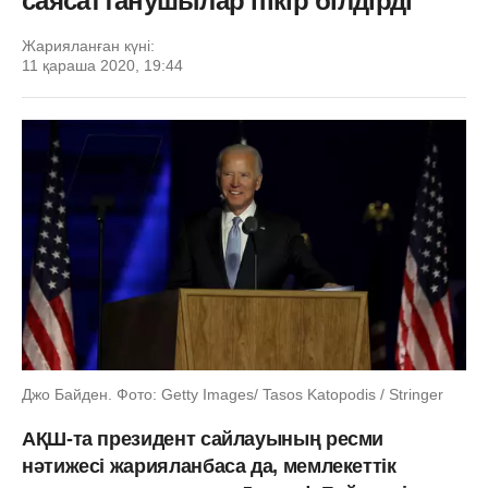
саясаттанушылар пікір білдірді
Жарияланған күні:
11 қараша 2020, 19:44
Джо Байден. Фото: Getty Images/ Tasos Katopodis / Stringer
АҚШ-та президент сайлауының ресми
нәтижесі жарияланбаса да, мемлекеттік