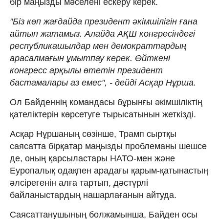
бір маңызды мәселені ескеру керек.
"Біз көп жағдайда президент әкімшілігін ғана
айтып жатамыз. Алайда АҚШ конгресіндегі
республикашылдар мен демократтардың
арасалмағын ұмытпау керек. Өйткені
конгресс арқылы өтетін президент
бастамалары аз емес", - дейді Асқар Нұрша.
Ол Байденнің командасы бұрынғы әкімшіліктің
қателіктерін көрсетуге тырысатынын жеткізді.
Асқар Нұршаның сөзінше, Трамп сыртқы
саясатта бірқатар маңызды проблеманы шешсе
де, оның қарсыластары НАТО-мен және
Еуропалық одақпен арадағы қарым-қатынастың
әлсірегенін алға тартып, дәстүрлі
байланыстардың нашарлағанын айтуда.
Саясаттанушының болжамынша, Байден осы