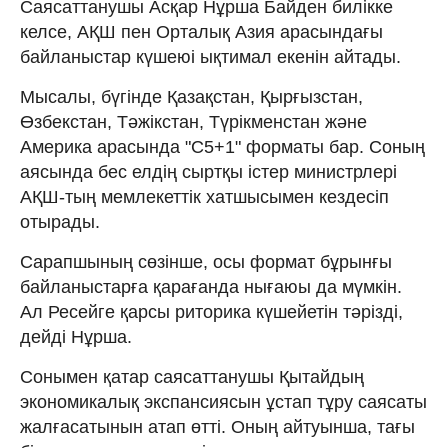
Саясаттанушы Асқар Нұрша Байден билікке
келсе, АҚШ пен Орталық Азия арасындағы
байланыстар күшеюі ықтимал екенін айтады.
Мысалы, бүгінде Қазақстан, Қырғызстан,
Өзбекстан, Тәжікстан, Түрікменстан және
Америка арасында "С5+1" форматы бар. Соның
аясында бес елдің сыртқы істер министрлері
АҚШ-тың мемлекеттік хатшысымен кездесіп
отырады.
Сарапшының сөзінше, осы формат бұрынғы
байланыстарға қарағанда нығаюы да мүмкін.
Ал Ресейге қарсы риторика күшейетін тәрізді,
дейді Нұрша.
Сонымен қатар саясаттанушы Қытайдың
экономикалық экспансиясын ұстап тұру саясаты
жалғасатынын атап өтті. Оның айтуынша, тағы