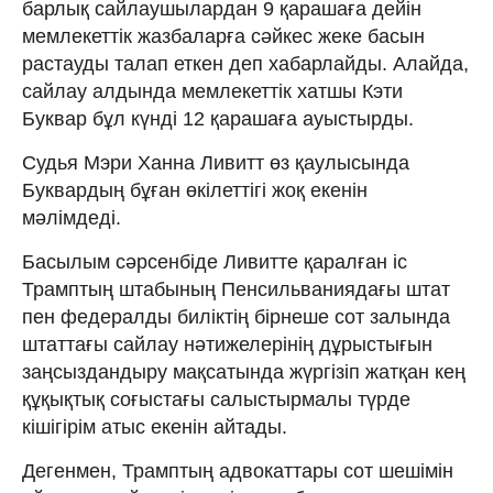
барлық сайлаушылардан 9 қарашаға дейін
мемлекеттік жазбаларға сәйкес жеке басын
растауды талап еткен деп хабарлайды. Алайда,
сайлау алдында мемлекеттік хатшы Кэти
Буквар бұл күнді 12 қарашаға ауыстырды.
Судья Мэри Ханна Ливитт өз қаулысында
Буквардың бұған өкілеттігі жоқ екенін
мәлімдеді.
Басылым сәрсенбіде Ливитте қаралған іс
Трамптың штабының Пенсильваниядағы штат
пен федералды биліктің бірнеше сот залында
штаттағы сайлау нәтижелерінің дұрыстығын
заңсыздандыру мақсатында жүргізіп жатқан кең
құқықтық соғыстағы салыстырмалы түрде
кішігірім атыс екенін айтады.
Дегенмен, Трамптың адвокаттары сот шешімін