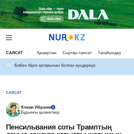
САЯСАТ
Қазақстан
Сыртқы саясат
Тағайындау
Бізбен бірге қатарынан болған күндеріңіз
САЯСАТ
Ұлжан Ибраим
Бұрынғы қызметкер
Пенсильвания соты Трамптың