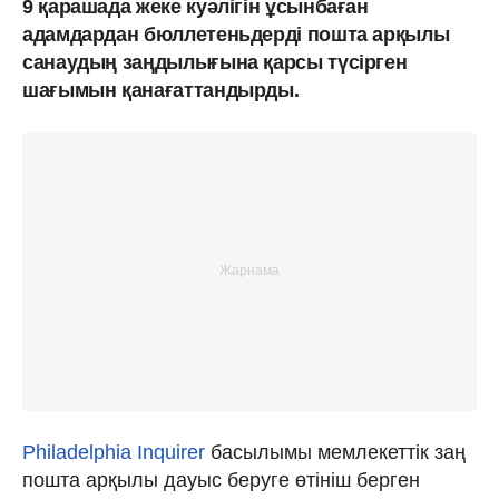
9 қарашада жеке куәлігін ұсынбаған
адамдардан бюллетеньдерді пошта арқылы
санаудың заңдылығына қарсы түсірген
шағымын қанағаттандырды.
Philadelphia Inquirer
басылымы мемлекеттік заң
пошта арқылы дауыс беруге өтініш берген