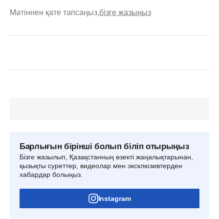
Мәтіннен қате тапсаңыз,
бізге жазыңыз
Барлығын бірінші болып біліп отырыңыз
Бізге жазылып, Қазақстанның өзекті жаңалықтарынан,
қызықты суреттер, видеолар мен эксклюзивтерден
хабардар болыңыз.
Instagram