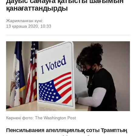
дауыс санауға қатысты шағымын
қанағаттандырды
Жарияланған күні:
13 қараша 2020, 10:33
Көрнекі фото: The Washington Post
Пенсильвания апелляциялық соты Трамптың