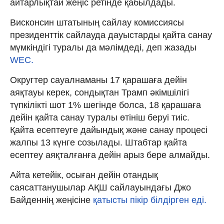
айтарлықтай жеңіс ретінде қабылдады.
Висконсин штатының сайлау комиссиясы
президенттік сайлауда дауыстарды қайта санау
мүмкіндігі туралы да мәлімдеді, деп жазады
WEC.
Округтер сауалнаманы 17 қарашаға дейін
аяқтауы керек, сондықтан Трамп әкімшілігі
түпкілікті шот 1% шегінде болса, 18 қарашаға
дейін қайта санау туралы өтініш беруі тиіс.
Қайта есептеуге дайындық және санау процесі
жалпы 13 күнге созылады. Штабтар қайта
есептеу аяқталғанға дейін арыз бере алмайды.
Айта кетейік, осыған дейін отандық
саясаттанушылар АҚШ сайлауындағы Джо
Байденнің жеңісіне
қатысты пікір білдірген еді.