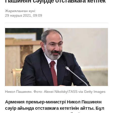
Пашинян сәуірде отставкаға кетпек
Жарияланған күні:
29 наурыз 2021, 09:09
Никол Пашинян. Фото: Alexei Nikolsky\TASS via Getty Images
Армения премьер-министрі Никол Пашинян
сәуір айында отставкаға кететінін айтты. Бұл