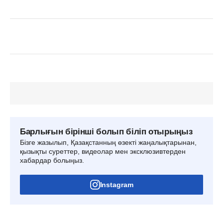
Барлығын бірінші болып біліп отырыңыз
Бізге жазылып, Қазақстанның өзекті жаңалықтарынан,
қызықты суреттер, видеолар мен эксклюзивтерден
хабардар болыңыз.
Instagram