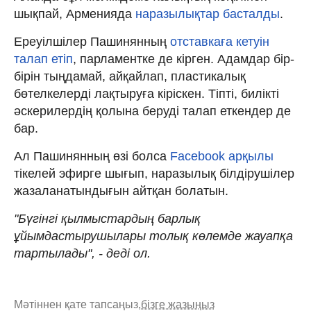
шықпай, Арменияда
наразылықтар басталды
.
Ереуілшілер Пашинянның
отставкаға кетуін
талап етіп
, парламентке де кірген. Адамдар бір-
бірін тыңдамай, айқайлап, пластикалық
бөтелкелерді лақтыруға кіріскен. Тіпті, билікті
әскерилердің қолына беруді талап еткендер де
бар.
Ал Пашинянның өзі болса
Facebook арқылы
тікелей эфирге шығып, наразылық білдірушілер
жазаланатындығын айтқан болатын.
"Бүгінгі қылмыстардың барлық
ұйымдастырушылары толық көлемде жауапқа
тартылады", - деді ол.
Мәтіннен қате тапсаңыз,
бізге жазыңыз