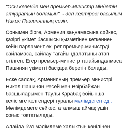
"Осы кезеңде мен премьер-министр міндетін
атқаратын боламын", - деп келтіреді басылым
Никол Пашинянның сөзін.
Сонымен бірге, Армения заңнамасына сәйкес,
қазіргі үкімет басшысы қызметінен кеткеннен
кейін парламент екі рет премьер-министрді
сайламаса, сайлау тағайындалатыны атап
өтілген. Егер премьер-министр тағайындалмаса
Пашинян үкіметті басқара беретін болады.
Еске салсақ, Арменияның премьер-министрі
Никол Пашинян Ресей мен Әзірбайжан
басшыларымен Таулы Қарабақ бойынша
келісімге келгендері туралы
мәлімдеген еді.
Мәлімдемеге сәйкес, аталмыш аймақ үшін
соғыс тоқтатылады.
Алайда бұл мәлімдеме халықтың көңілінен