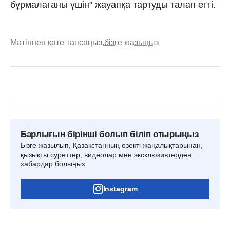
бұрмалағаны үшін" жауапқа тартуды талап етті.
Мәтіннен қате тапсаңыз,
бізге жазыңыз
Барлығын бірінші болып біліп отырыңыз
Бізге жазылып, Қазақстанның өзекті жаңалықтарынан,
қызықты суреттер, видеолар мен эксклюзивтерден
хабардар болыңыз.
Instagram