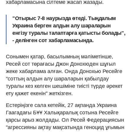
хабарламасына сілтеме жасап жазады.
"Отырыс 7-8 наурызда өтеді. Тыңдалым
Украина берген алдын алу шараларын
енгізу туралы талаптарға қатысты болады",
- делінген сот хабарламасында.
Сонымен қатар, басылымның мәліметінше,
Ресей сот төрағасы Джон Донохюден шұғыл
жеке хабарлама алған. Онда Донохью Ресейге
"соттың алдын алу шараларын қабылдау
туралы кез келген шешіміне тиісті түрде әрекет
ету қажет екенін" жеткізген.
Естеріңізге сала кетейік, 27 ақпанда Украина
Гаагадағы БҰҰ Халықаралық сотына Ресейге
қарсы арыз жолдады. Ол Ресей Федерациясын
"агрессияны ақтау мақсатында геноцид ұғымын