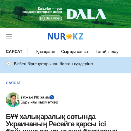
САЯСАТ
Қазақстан
Сыртқы саясат
Тағайындау
Бізбен бірге қатарынан болған күндеріңіз
САЯСАТ
Ұлжан Ибраим
Бұрынғы қызметкер
БҰҰ халықаралық сотында
Украинаның Ресейге қарсы ісі