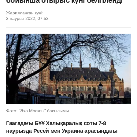
бойынша отырыс күні белгіленді
Жарияланған күні:
2 наурыз 2022, 07:52
Фото: "Эхо Москвы" басылымы
Гаагадағы БҰҰ Халықаралық соты 7-8
наурызда Ресей мен Украина арасындағы