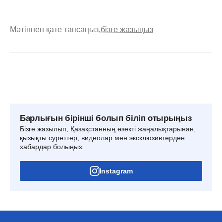
Мәтіннен қате тапсаңыз,
бізге жазыңыз
Барлығын бірінші болып біліп отырыңыз
Бізге жазылып, Қазақстанның өзекті жаңалықтарынан,
қызықты суреттер, видеолар мен эксклюзивтерден
хабардар болыңыз.
Instagram