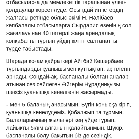
отбасыларға да мемлекеттік тарапынан үлкен
қолдаулар көрсетілуде. Осындай игі істердің
жалғасы ретінде облыс әкімі Н. Нәлібаев
көпбалалы отбасыларға Сырдария өзенінің сол
жағалауынан 40 пәтерлі жаңа арендалық
көпқабатты тұрғын үйдің кілтін салтанатты
түрде табыстады.
Шарада қоғам қайраткері Айтбай Көшербаев
тұрғындарды қуанышымен құттықтап, ақ тілегін
арнады. Сондай-ақ, баспаналы болған аналар
атынан сөз сөйлеген Әйгерім Нұрадинқызы
шексіз қуанышқа кенелгенін жасырмады.
- Мен 5 баланың анасымын. Бүгін қонысқа кіріп,
қуанышқа кенелудеміз. Қобалжып та тұрмын.
Балаларымның жылы әрі кең үйде тұрып,
лайықты білім алғанын қалайтынмын. Шүкір,
баспаналы болу бақытын біз де сезіндік.