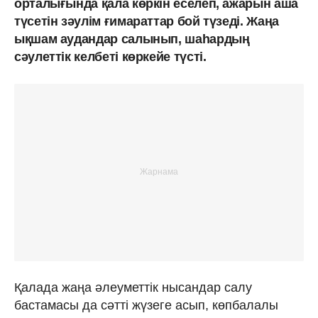
орталығында қала көркін еселеп, ажарын аша
түсетін зәулім ғимараттар бой түзеді. Жаңа
ықшам аудандар салынып, шаһардың
сәулеттік келбеті көркейе түсті.
Қалада жаңа әлеуметтік нысандар салу
бастамасы да сәтті жүзеге асып, көпбалалы