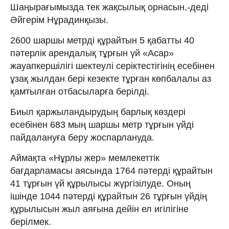
Шаңырағымызда тек жақсылық орнасын,-деді
Әйгерім Нұрадинқызы.
2600 шаршы метрді құрайтын 5 қабатты 40
пәтерлік арендалық тұрғын үй «Асар»
жауапкершілігі шектеулі серіктестігінің есебінен
ұзақ жылдан бері кезекте тұрған көпбалалы аз
қамтылған отбасыларға берілді.
Биыл қаржыландырудың барлық көздері
есебінен 683 мың шаршы метр тұрғын үйді
пайдалануға беру жоспарлануда.
Аймақта «Нұрлы жер» мемлекеттік
бағдарламасы аясында 1764 пәтерді құрайтын
41 тұрғын үй құрылысы жүргізілуде. Оның
ішінде 1044 пәтерді құрайтын 26 тұрғын үйдің
құрылысын жыл аяғына дейін ел игілігіне
берілмек.