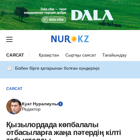
САЯСАТ
Қазақстан
Сыртқы саясат
Тағайындау
Бізбен бірге қатарынан болған күндеріңіз
САЯСАТ
Куат Нуралиулы
Редактор
Қызылордада көпбалалы
отбасыларға жаңа пәтердің кілті