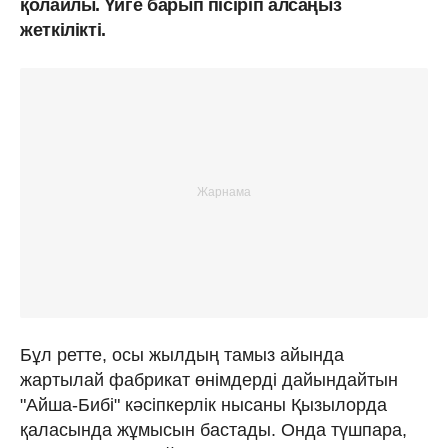
қолайлы. Үйге барып пісіріп алсаңыз
жеткілікті.
Бұл ретте, осы жылдың тамыз айында
жартылай фабрикат өнімдерді дайындайтын
"Айша-Бибі" кәсіпкерлік нысаны Қызылорда
қаласында жұмысын бастады. Онда түшпара,