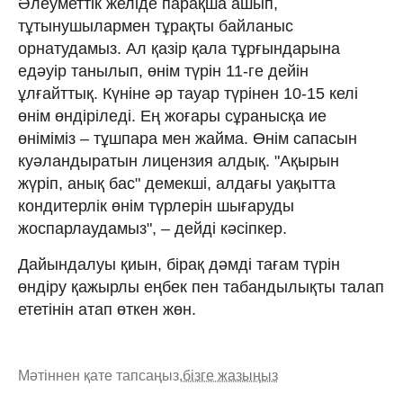
Әлеуметтік желіде парақша ашып,
тұтынушылармен тұрақты байланыс
орнатудамыз. Ал қазір қала тұрғындарына
едәуір танылып, өнім түрін 11-ге дейін
ұлғайттық. Күніне әр тауар түрінен 10-15 келі
өнім өндіріледі. Ең жоғары сұранысқа ие
өніміміз – тұшпара мен жайма. Өнім сапасын
куәландыратын лицензия алдық. "Ақырын
жүріп, анық бас" демекші, алдағы уақытта
кондитерлік өнім түрлерін шығаруды
жоспарлаудамыз", – дейді кәсіпкер.
Дайындалуы қиын, бірақ дәмді тағам түрін
өндіру қажырлы еңбек пен табандылықты талап
ететінін атап өткен жөн.
Мәтіннен қате тапсаңыз,
бізге жазыңыз