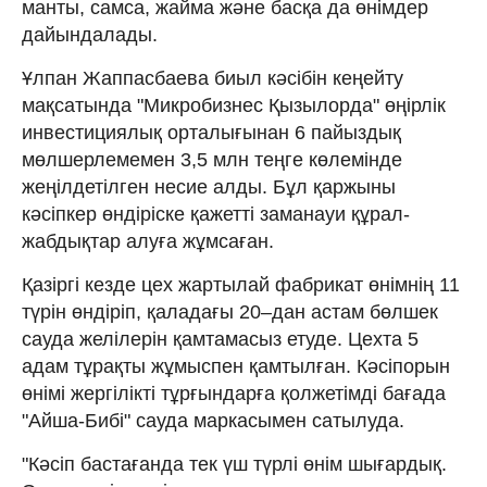
манты, самса, жайма және басқа да өнімдер
дайындалады.
Ұлпан Жаппасбаева биыл кәсібін кеңейту
мақсатында "Микробизнес Қызылорда" өңірлік
инвестициялық орталығынан 6 пайыздық
мөлшерлемемен 3,5 млн теңге көлемінде
жеңілдетілген несие алды. Бұл қаржыны
кәсіпкер өндіріске қажетті заманауи құрал-
жабдықтар алуға жұмсаған.
Қазіргі кезде цех жартылай фабрикат өнімнің 11
түрін өндіріп, қаладағы 20–дан астам бөлшек
сауда желілерін қамтамасыз етуде. Цехта 5
адам тұрақты жұмыспен қамтылған. Кәсіпорын
өнімі жергілікті тұрғындарға қолжетімді бағада
"Айша-Бибі" сауда маркасымен сатылуда.
"Кәсіп бастағанда тек үш түрлі өнім шығардық.