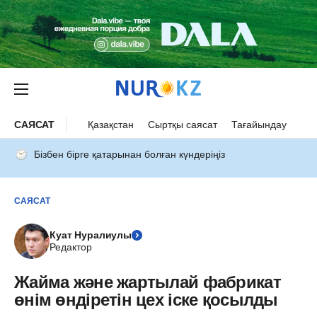
САЯСАТ
Қазақстан
Сыртқы саясат
Тағайындау
Бізбен бірге қатарынан болған күндеріңіз
САЯСАТ
Куат Нуралиулы
Редактор
Жайма және жартылай фабрикат
өнім өндіретін цех іске қосылды