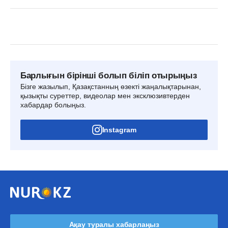
Барлығын бірінші болып біліп отырыңыз
Бізге жазылып, Қазақстанның өзекті жаңалықтарынан,
қызықты суреттер, видеолар мен эксклюзивтерден
хабардар болыңыз.
Instagram
Ақау туралы хабарлаңыз