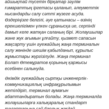
айшықтай түсетін бірқатар зәулім
ғимараттың іргетасы қаланып, әлеуметтік
нысандарды салу сәтті жүзеге асуда.
Өздеріңізге белгілі, әуе қатынасы – өзінің
ерекшелігімен үлкен сұранысқа ие, серпінді
дамып келе жатқан саланың бірі. Жолаушылар
және жүк ағымын ұлғайту, қызмет сапасын
жақсарту үшін әуежайдың жаңа терминалын
салу жөнінде шешім қабылданып, құрылыс
жұмыстары жүргізілуде. Жаңа терминал
Болат Өтемұратов қорының қаржысы
есебінен салынуда.
Әкімдік әуежайдың сыртқы инженерлік-
коммуникациялық инфрақұрылымын
жетілдіріп, терминал аумағын
абаттандыратын болады. Жаңа терминалда
жолаушыларға халықаралық стандарт
талаптарына сай барлық жағдай