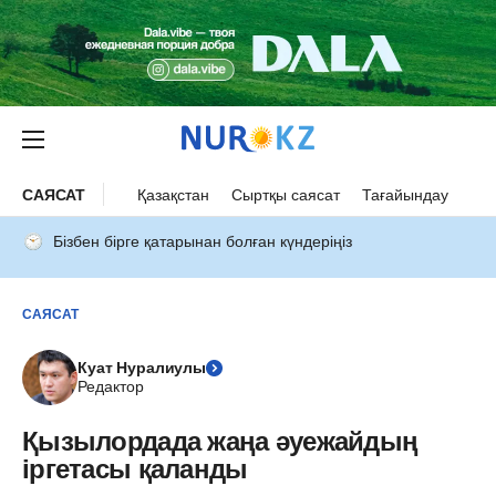
САЯСАТ
Қазақстан
Сыртқы саясат
Тағайындау
Бізбен бірге қатарынан болған күндеріңіз
САЯСАТ
Куат Нуралиулы
Редактор
Қызылордада жаңа әуежайдың
іргетасы қаланды