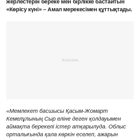
жерлестерін береке мен бірлікке бастайтын
«Көрісу күні» – Амал мерекесімен құттықтады.
«Мемлекет басшысы Қасым-Жомарт
Кемелұлының Сыр еліне деген қолдауымен
аймақта берекелі істер атқарылуда. Облыс
орталығында қала көркін еселеп, ажарын