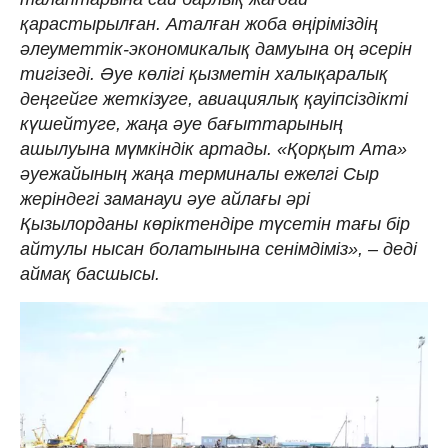
қарастырылған. Аталған жоба өңіріміздің
әлеуметтік-экономикалық дамуына оң әсерін
тигізеді. Әуе көлігі қызметін халықаралық
деңгейге жеткізуге, авиациялық қауіпсіздікті
күшейтуге, жаңа әуе бағыттарының
ашылуына мүмкіндік артады. «Қорқыт Ата»
әуежайының жаңа терминалы ежелгі Сыр
жеріндегі заманауи әуе айлағы әрі
Қызылорданы көріктендіре түсетін тағы бір
айтулы нысан болатынына сенімдіміз», – деді
аймақ басшысы.