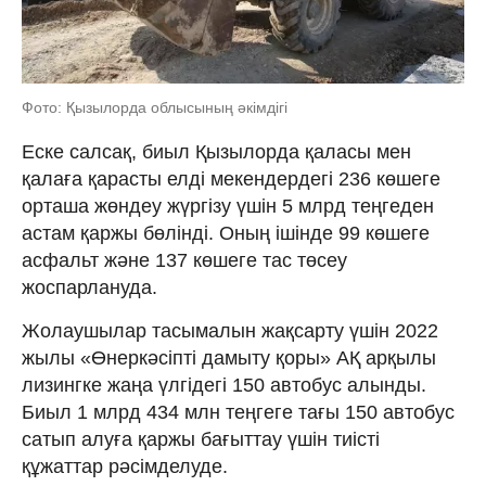
Фото: Қызылорда облысының әкімдігі
Еске салсақ, биыл Қызылорда қаласы мен
қалаға қарасты елді мекендердегі 236 көшеге
орташа жөндеу жүргізу үшін 5 млрд теңгеден
астам қаржы бөлінді. Оның ішінде 99 көшеге
асфальт және 137 көшеге тас төсеу
жоспарлануда.
Жолаушылар тасымалын жақсарту үшін 2022
жылы «Өнеркәсіпті дамыту қоры» АҚ арқылы
лизингке жаңа үлгідегі 150 автобус алынды.
Биыл 1 млрд 434 млн теңгеге тағы 150 автобус
сатып алуға қаржы бағыттау үшін тиісті
құжаттар рәсімделуде.