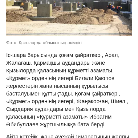
Фото: Қызылорда облысының әкімдігі
Іс-шара барысында қоғам қайраткері, Арал,
Жалағаш, Қармақшы аудандары және
Қызылорда қаласының құрметті азаматы,
«Құрмет» орденінің иегері Биғали Қаюпов
жерлестерін жаңа нысанның құрылысы
басталуымен құттықтады. Қоғам қайраткері,
«Құрмет» орденінің иегері, Жаңақорған, Шиелі,
Сырдария аудандары мен Қызылорда
қаласының «Құрметті азаматы» Ибрагим
Әбибуллаев жұртшылыққа бата берді.
Айта кетейік, жаңа әуежай ғимаратының жалпы