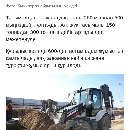
Фото: Қызылорда облысының әкімдігі
Тасымалданған жолаушы саны 260 мыңнан 500
мыңға дейін ұлғаяды. Ал, жүк тасымалы 150
тоннадан 300 тоннаға дейін артады деп
межеленуде.
Құрылыс кезінде 600-ден астам адам жұмыспен
қамтылады, аяқталғаннан кейін 64 жаңа
тұрақты жұмыс орны құрылады.