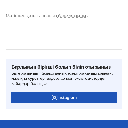
Мәтіннен қате тапсаңыз,
бізге жазыңыз
Барлығын бірінші болып біліп отырыңыз
Бізге жазылып, Қазақстанның өзекті жаңалықтарынан,
қызықты суреттер, видеолар мен эксклюзивтерден
хабардар болыңыз.
Instagram