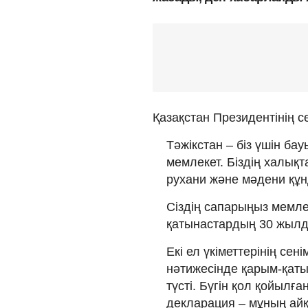
Қазақстан Президентінің с
Тәжікстан – біз үшін бау
мемлекет. Біздің халық
рухани және мәдени құнд
Сіздің сапарыңыз мемл
қатынастардың 30 жылд
Екі ел үкіметтерінің се
нәтижесінде қарым-қат
түсті. Бүгін қол қойылғ
декларация – мұның айқ