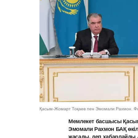
Қасым-Жомарт Тоқаев пен Эмомали Рахмон. Фо
Мемлекет басшысы
Қасым
Эмомали Рахмон БАҚ өкіл
жасады, деп хабарлайды