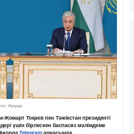
то: Ақорда
-Жомарт Тоқаев пен Тәжікстан президенті
дері үшін бірлескен баспасөз мәлімдеме
 Ақорда
Telegram
арнасында.