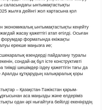
ы саласындағы ынтымақтастықты
025 жылға дейінгі жол картасына қол
ен экономикалық ынтымақтастықты кеңейту
ағдай жасау қажеттігі атап өтілді. Осыған
 форумдар форматында екіжақты
алуы ерекше маңызға ие;
сшекаралық өзендерді пайдалану туралы
енін, сондай-ақ бұл істе конструктивті
 тиімді шешімдер іздеу қажеттігін тағы да
е Аралды құтқарудың халықаралық қоры
стықтар – Қазақстан-Тәжікстан қарым-
ұрғысынан аса маңызды және елдеріміз
қты одан әрі нығайтуға бейілді екеніңіздің