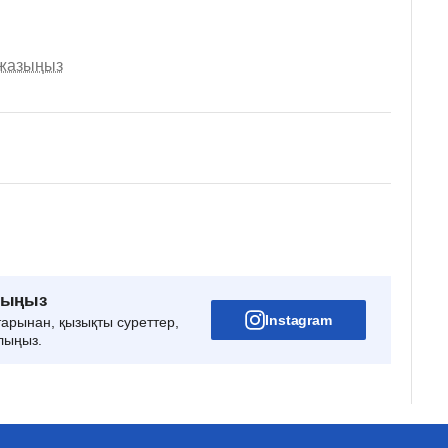
 жазыңыз
рыңыз
Instagram
тарынан, қызықты суреттер,
лыңыз.