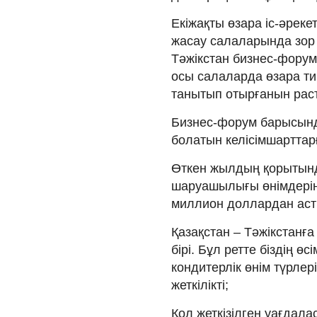
Екіжақты өзара іс-әреке
жасау салаларында зор 
Тәжікстан бизнес-форум
осы салаларда өзара т
танытып отырғанын рас
Бизнес-форум барысынд
болатын келісімшарттар
Өткен жылдың қорытын
шаруашылығы өнімдеріні
миллион доллардан аст
Қазақстан – Тәжікстанға
бірі. Бұл ретте біздің ө
кондитерлік өнім түрлер
жеткілікті;
Қол жеткізілген уағдала