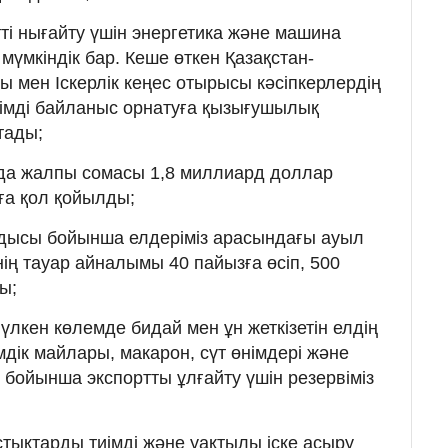
тті нығайту үшін энергетика және машина
мүмкіндік бар. Кеше өткен Қазақстан-
ы мен Іскерлік кеңес отырысы кәсіпкерлердің
иімді байланыс орнатуға қызығушылық
тады;
а жалпы сомасы 1,8 миллиард доллар
ға қол қойылды;
дысы бойынша елдеріміз арасындағы ауыл
ң тауар айналымы 40 пайызға өсіп, 500
ы;
 үлкен көлемде бидай мен ұн жеткізетін елдің
сімдік майлары, макарон, сүт өнімдері және
і бойынша экспортты ұлғайту үшін резервіміз
стықтарды тиімді және уақтылы іске асыру