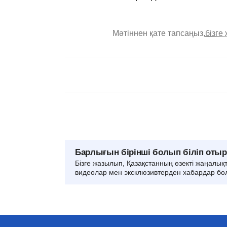
Мәтіннен қате тапсаңыз,
бізге
Барлығын бірінші болып біліп оты
Бізге жазылып, Қазақстанның өзекті жаңалық
видеолар мен эксклюзивтерден хабардар бо