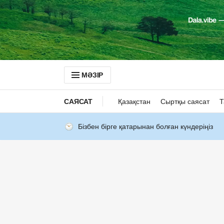
МӘЗІР
САЯСАТ
Қазақстан
Сыртқы саясат
Т
Бізбен бірге қатарынан болған күндеріңіз