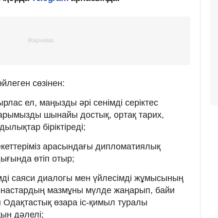
өйлеген сөзінен:
ырлас ел, маңызды әрі сенімді серіктес
тарымызды шынайы достық, ортақ тарих,
ылықтар біріктіреді;
екеттеріміз арасындағы дипломатиялық
ығында өтіп отыр;
німді саяси диалогы мен үйлесімді жұмысының
ынастардың мазмұны мүлде жаңарып, байи
ан Одақтастық өзара іс-қимыл туралы
ын дәлелі;