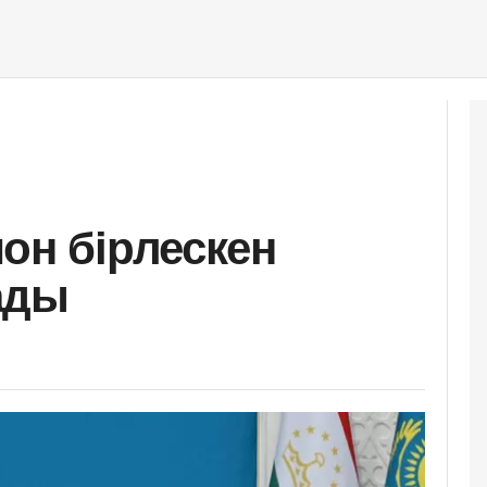
он бірлескен
ады