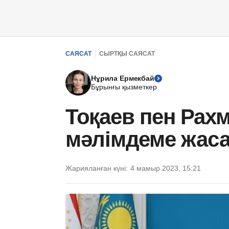
САЯСАТ
СЫРТҚЫ САЯСАТ
Нұрила Ермекбай
Бұрынғы қызметкер
Тоқаев пен Рахм
мәлімдеме жас
Жарияланған күні:
4 мамыр 2023, 15:21