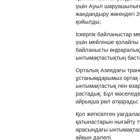
үшін Ауыл шаруашылығ
жандандыру жөніндегі 2
қойылды;
Іскерлік байланыстар м
үшін мейлінше қолайлы ж
байланысты өңіраралық
ынтымақтастықтың баст
Орталық Азиядағы тран
ұстанымдарымыз ортақ ек
ынтымақтастық пен өзара
растадық. Бұл мәселед
айрықша рөл атқарады;
Қол жеткізілген уағдала
қатынастарын нығайту т
арасындағы ынтымақтасты
айқын дәлелі.