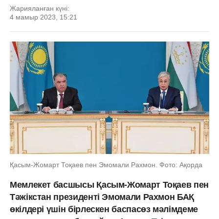
Жарияланған күні:
4 мамыр 2023, 15:21
Қасым-Жомарт Тоқаев пен Эмомали Рахмон. Фото: Ақорда
Мемлекет басшысы
Қасым-Жомарт Тоқаев пен
Тәжікстан президенті Эмомали Рахмон БАҚ
өкілдері үшін бірлескен баспасөз мәлімдеме