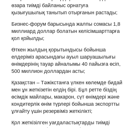
өзара тиімді байланыс орнатуға
қызығушылық танытып отырғанын растады;
Бизнес-форум барысында жалпы сомасы 1,8
миллиард доллар болатын келісімшарттарға
қол қойылды;
Өткен жылдың қорытындысы бойынша
елдеріміз арасындағы ауыл шаруашылығы
өнімдерінің тауар айналымы 40 пайызға өсіп,
500 миллион доллардан асты;
Қазақстан – Тәжікстанға үлкен көлемде бидай
мен ұн жеткізетін елдің бірі. Бұл ретте біздің
өсімдік майлары, макарон, сүт өнімдері және
кондитерлік өнім түрлері бойынша экспортты
ұлғайту үшін резервіміз жеткілікті;
Қол жеткізілген уағдаластықтарды тиімді