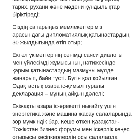
тарих, рухани және мәдени құндылықтар
біріктіреді;
Сіздің сапарыңыз мемлекеттеріміз
арасындағы дипломатиялық қатынастардың
30 жылдығында өтіп отыр;
Екі ел үкіметтерінің сенімді саяси диалогы
мен үйлесімді жұмысының нәтижесінде
қарым-қатынастардың мазмұны мүлде
жаңарып, байи түсті. Бүгін қол қойылған
Одақтастық өзара іс-қимыл туралы
декларация – мұның айқын дәлелі;
Екіжақты өзара іс-әрекетті нығайту үшін
энергетика және машина жасау салаларында
зор мүмкіндік бар. Кеше өткен Қазақстан-
Тәжікстан бизнес-форумы мен Іскерлік кеңес
отырысы кәсіпкерлердің осы салаларда