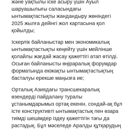
және уақтылы іске асыру үшін Ауыл
шаруашылығы саласындағы
ынтымақтастықты жандандыру жөніндегі
2025 жылға дейінгі жол картасына қол
қойылды;
Іскерлік байланыстар мен экономикалық
ынтымақтастықты кеңейту үшін мейлінше
қолайлы жағдай жасау қажеттігі атап өтілді.
Осыған байланысты өңіраралық форумдар
форматында екіжақты ынтымақтастықтың
басталуы ерекше маңызға ие;
Орталық Азиядағы трансшекаралық
өзендерді пайдалану туралы
ұстанымдарымыз ортақ екенін, сондай-ақ бұл
істе конструктивті ынтымақтастық пен өзара
тиімді шешімдер іздеу қажеттігін тағы да
растадық. Бұл мәселеде Аралды құтқарудың