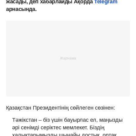
жасады, деп хабарлайды Ақорда
Telegram
арнасында.
Қазақстан Президентінің сөйлеген сөзінен:
Тәжікстан – біз үшін бауырлас ел, маңызды
әрі сенімді серіктес мемлекет. Біздің
халықтарымызды шынайы достық, ортақ