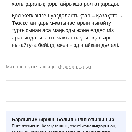
халықаралық қоры айрықша рөл атқарады;
Қол жеткізілген уағдаластықтар – Қазақстан-
Тәжікстан қарым-қатынастарын нығайту
тұрғысынан аса маңызды және елдеріміз
арасындағы ынтымақтастықты одан әрі
нығайтуға бейілді екеніңіздің айқын дәлелі.
Мәтіннен қате тапсаңыз,
бізге жазыңыз
Барлығын бірінші болып біліп отырыңыз
Бізге жазылып, Қазақстанның өзекті жаңалықтарынан,
қызықты суреттер, видеолар мен эксклюзивтерден