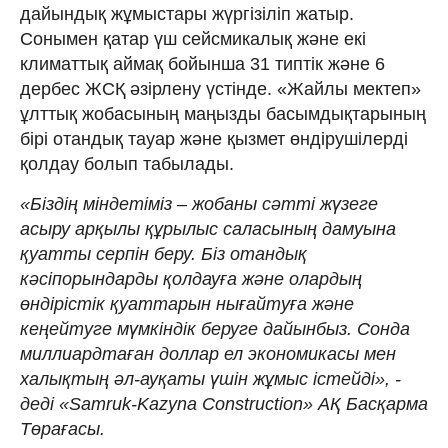
дайындық жұмыстары жүргізіліп жатыр.
Сонымен қатар үш сейсмикалық және екі
климаттық аймақ бойынша 31 типтік және 6
дербес ЖСҚ әзірлену үстінде. «Жайлы мектеп»
ұлттық жобасының маңызды басымдықтарының
бірі отандық тауар және қызмет өндірушілерді
қолдау болып табылады.
«Біздің міндетіміз – жобаны сәтті жүзеге
асыру арқылы құрылыс саласының дамуына
қуатты серпін беру. Біз отандық
кәсіпорындарды қолдауға және олардың
өндірістік қуаттарын нығайтуға және
кеңейтуге мүмкіндік беруге дайынбыз. Сонда
миллиардтаған доллар ел экономикасы мен
халықтың әл-ауқаты үшін жұмыс істейді», -
деді «Samruk-Kazyna Construction» АҚ Басқарма
Төрағасы.