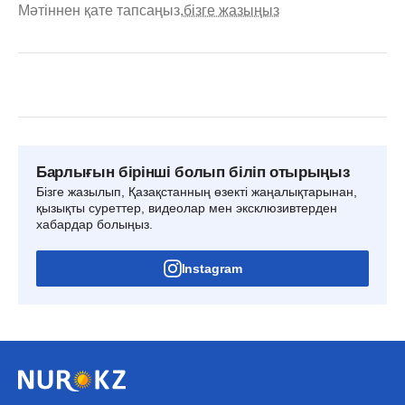
Мәтіннен қате тапсаңыз,
бізге жазыңыз
Барлығын бірінші болып біліп отырыңыз
Бізге жазылып, Қазақстанның өзекті жаңалықтарынан,
қызықты суреттер, видеолар мен эксклюзивтерден
хабардар болыңыз.
Instagram