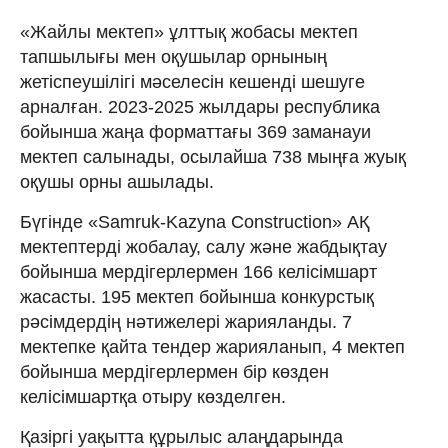
«Жайлы мектеп» ұлттық жобасы мектеп
тапшылығы мен оқушылар орнының
жетіспеушілігі мәселесін кешенді шешуге
арналған. 2023-2025 жылдары республика
бойынша жаңа форматтағы 369 заманауи
мектеп салынады, осылайша 738 мыңға жуық
оқушы орны ашылады.
Бүгінде «Samruk-Kazyna Construction» АҚ
мектептерді жобалау, салу және жабдықтау
бойынша мердігерлермен 166 келісімшарт
жасасты. 195 мектеп бойынша конкурстық
рәсімдердің нәтижелері жарияланды. 7
мектепке қайта тендер жарияланып, 4 мектеп
бойынша мердігерлермен бір көзден
келісімшартқа отыру көзделген.
Қазіргі уақытта құрылыс алаңдарында