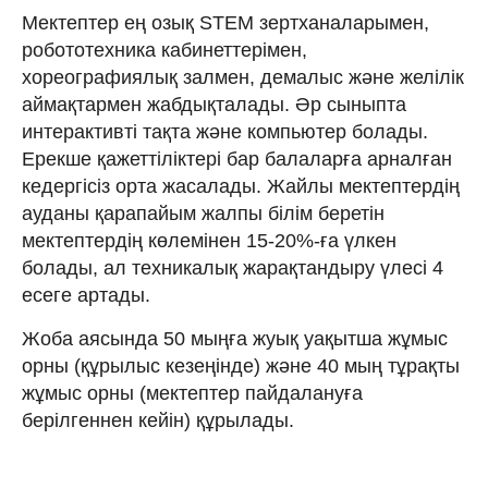
Мектептер ең озық STEM зертханаларымен,
робототехника кабинеттерімен,
хореографиялық залмен, демалыс және желілік
аймақтармен жабдықталады. Әр сыныпта
интерактивті тақта және компьютер болады.
Ерекше қажеттіліктері бар балаларға арналған
кедергісіз орта жасалады. Жайлы мектептердің
ауданы қарапайым жалпы білім беретін
мектептердің көлемінен 15-20%-ға үлкен
болады, ал техникалық жарақтандыру үлесі 4
есеге артады.
Жоба аясында 50 мыңға жуық уақытша жұмыс
орны (құрылыс кезеңінде) және 40 мың тұрақты
жұмыс орны (мектептер пайдалануға
берілгеннен кейін) құрылады.