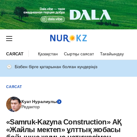
САЯСАТ
Қазақстан
Сыртқы саясат
Тағайындау
Бізбен бірге қатарынан болған күндеріңіз
САЯСАТ
Куат Нуралиулы
Редактор
«Samruk-Kazyna Construction» АҚ
«Жайлы мектеп» ұлттық жобасы