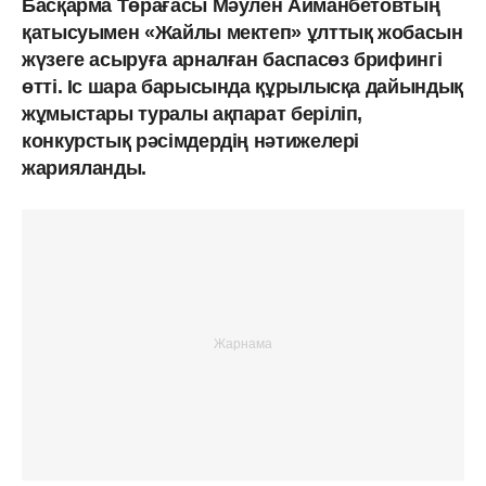
Басқарма Төрағасы Мәулен Айманбетовтың
қатысуымен «Жайлы мектеп» ұлттық жобасын
жүзеге асыруға арналған баспасөз брифингі
өтті. Іс шара барысында құрылысқа дайындық
жұмыстары туралы ақпарат беріліп,
конкурстық рәсімдердің нәтижелері
жарияланды.