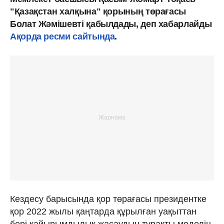
"Қазақстан халқына" қорының төрағасы
Болат Жәмішевті қабылдады, деп хабарлайды
Ақорда ресми сайтында
.
Кездесу барысында қор төрағасы президентке
қор 2022 жылы қаңтарда құрылған уақыттан
бері қайырымдылық жасаудың тұрақты моделін