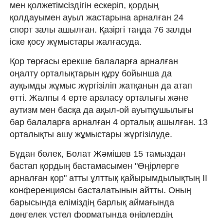
мен қолжетімсіздігін ескеріп, қордың
қолдауымен ауыл жастарына арналған 24
спорт залы ашылған. Қазіргі таңда 76 залды
іске қосу жұмыстары жалғасуда.
Қор төрғасы ерекше балаларға арналған
оңалту орталықтарын құру бойынша да
ауқымды жұмыс жүргізіліп жатқанын да атап
өтті. Жалпы 4 ерте араласу орталығы және
аутизм мен басқа да ақыл-ой ауытқушылығы
бар балаларға арналған 4 орталық ашылған. 13
орталықты ашу жұмыстары жүргізілуде.
Бұдан бөлек, Болат Жәмішев 15 тамыздан
бастап қордың бастамасымен "Өңірлерге
арналған қор" атты ұлттық қайырымдылықтың II
конференциясы басталатынын айтты. Оның
барысында еліміздің барлық аймағында
дөңгелек үстел форматында өңірлердің