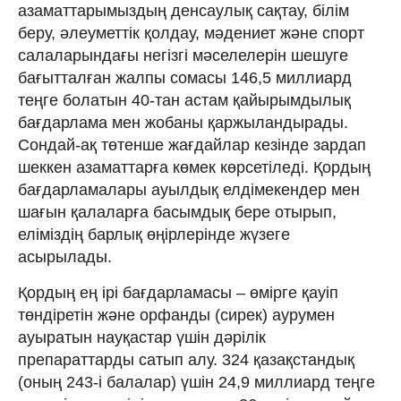
азаматтарымыздың денсаулық сақтау, білім
беру, әлеуметтік қолдау, мәдениет және спорт
салаларындағы негізгі мәселелерін шешуге
бағытталған жалпы сомасы 146,5 миллиард
теңге болатын 40-тан астам қайырымдылық
бағдарлама мен жобаны қаржыландырады.
Сондай-ақ төтенше жағдайлар кезінде зардап
шеккен азаматтарға көмек көрсетіледі. Қордың
бағдарламалары ауылдық елдімекендер мен
шағын қалаларға басымдық бере отырып,
еліміздің барлық өңірлерінде жүзеге
асырылады.
Қордың ең ірі бағдарламасы – өмірге қауіп
төндіретін және орфанды (сирек) аурумен
ауыратын науқастар үшін дәрілік
препараттарды сатып алу. 324 қазақстандық
(оның 243-і балалар) үшін 24,9 миллиард теңге