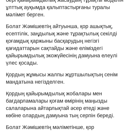
ұлттық ауқымда қалыптастырғаны туралы
мәлімет берген.
Болат Жәмішевтің айтуынша, қор ашықтық,
есептілік, заңдылық және тұрақтылық секілді
қоғамдық қаржыны басқарудың негізгі
қағидаттарын сақтайды және еліміздегі
қайырымдылық экожүйесінің дамуына елеулі
үлес қосады.
Қордың жұмысы жалпы жұртшылықтың сенім
мандатына негізделген.
Қордың қайырымдылық жобалары мен
бағдарламалары қоғам өмірінің маңызды
салаларына айтарлықтай әсер етеді және
көбіне олардың дамуына тың серпін береді.
Болат Жәмішевтің мәліметінше, қор