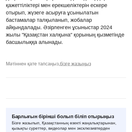
қажеттіліктері мен ерекшеліктерін ескере
отырып, жүзеге асыруға ұсынылатын
бастамалар талқыланып, жобалар
айқындалады. Әзірленген ұсыныстар 2024
жылы "Қазақстан халқына" қорының қызметінде
басшылыққа алынады.
Мәтіннен қате тапсаңыз,
бізге жазыңыз
Барлығын бірінші болып біліп отырыңыз
Бізге жазылып, Қазақстанның өзекті жаңалықтарынан,
қызықты суреттер, видеолар мен эксклюзивтерден