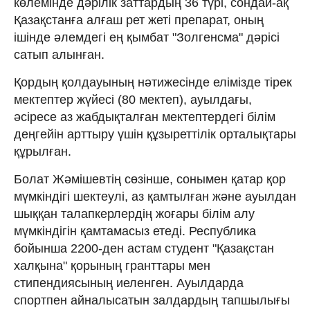
көлемінде дәрілік заттардың 36 түрі, сондай-ақ
Қазақстанға алғаш рет жеті препарат, оның
ішінде әлемдегі ең қымбат "Золгенсма" дәрісі
сатып алынған.
Қордың қолдауының нәтижесінде елімізде тірек
мектептер жүйесі (80 мектеп), ауылдағы,
әсіресе аз жабдықталған мектептердегі білім
деңгейін арттыру үшін құзыреттілік орталықтары
құрылған.
Болат Жәмішевтің сөзінше, сонымен қатар қор
мүмкіндігі шектеулі, аз қамтылған және ауылдан
шыққан талапкерлердің жоғары білім алу
мүмкіндігін қамтамасыз етеді. Республика
бойынша 2200-ден астам студент "Қазақстан
халқына" қорының гранттары мен
стипендиясының иеленген. Ауылдарда
спортпен айналысатын залдардың тапшылығы