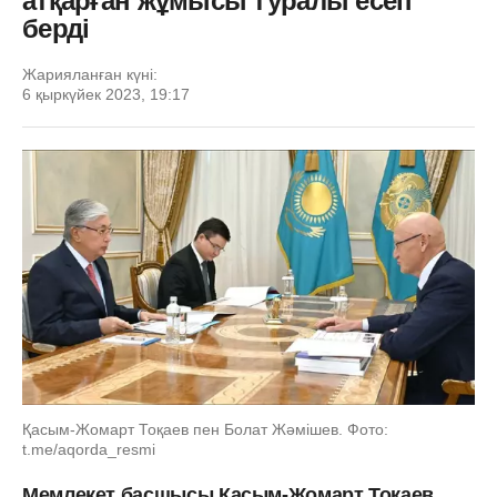
атқарған жұмысы туралы есеп
берді
Жарияланған күні:
6 қыркүйек 2023, 19:17
Қасым-Жомарт Тоқаев пен Болат Жәмішев. Фото:
t.me/aqorda_resmi
Мемлекет басшысы Қасым-Жомарт Тоқаев