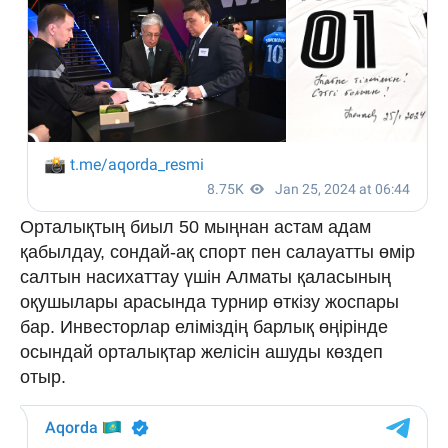
Орталықтың биыл 50 мыңнан астам адам
қабылдау, сондай-ақ спорт пен салауатты өмір
салтын насихаттау үшін Алматы қаласының
оқушылары арасында турнир өткізу жоспары
бар. Инвесторлар еліміздің барлық өңірінде
осындай орталықтар желісін ашуды көздеп
отыр.