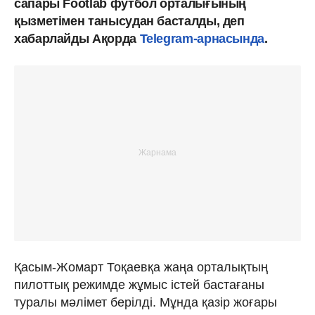
сапары Footlab футбол орталығының
қызметімен танысудан басталды, деп
хабарлайды Ақорда
Telegram-арнасында
.
Қасым-Жомарт Тоқаевқа жаңа орталықтың
пилоттық режимде жұмыс істей бастағаны
туралы мәлімет берілді. Мұнда қазір жоғары