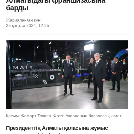
Алматыдағы франшизасына
барды
Жарияланған күні:
25 қаңтар 2024, 12:35
Қасым-Жомарт Тоқаев. Фото: Ақорданың баспасөз қызметі
Президенттің Алматы қаласына жұмыс