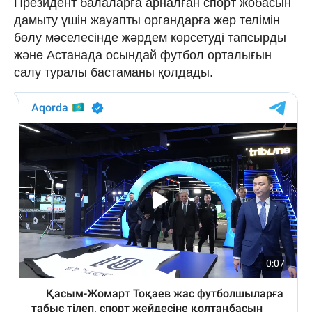
Президент балаларға арналған спорт жобасын
дамыту үшін жауапты органдарға жер телімін
бөлу мәселесінде жәрдем көрсетуді тапсырды
және Астанада осындай футбол орталығын
салу туралы бастаманы қолдады.