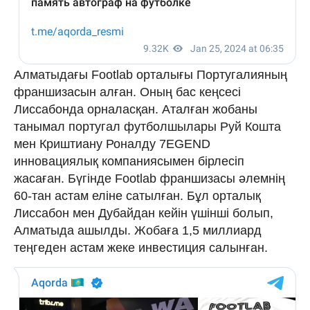
Алматыдағы Footlab орталығы Португалияның
франшизасын алған. Оның бас кеңсесі
Лиссабонда орналасқан. Аталған жобаны
танымал португал футболшылары Руй Кошта
мен Криштиану Роналду 7EGEND
инновациялық компаниясымен бірлесіп
жасаған. Бүгінде Footlab франшизасы әлемнің
60-тан астам еліне сатылған. Бұл орталық
Лиссабон мен Дубайдан кейін үшінші болып,
Алматыда ашылды. Жобаға 1,5 миллиард
теңгеден астам жеке инвестиция салынған.