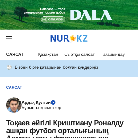
САЯСАТ
Қазақстан
Сыртқы саясат
Тағайындау
Бізбен бірге қатарынан болған күндеріңіз
САЯСАТ
Ардақ Құлтай
Бұрынғы қызметкер
Тоқаев әйгілі Криштиану Роналду
ашқан футбол орталығының