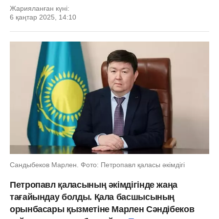
Жарияланған күні:
6 қаңтар 2025, 14:10
Сандыбеков Марлен. Фото: Петропавл қаласы әкімдігі
Петропавл қаласының әкімдігінде жаңа
тағайындау болды. Қала басшысының
орынбасары қызметіне Марлен Сәндібеков