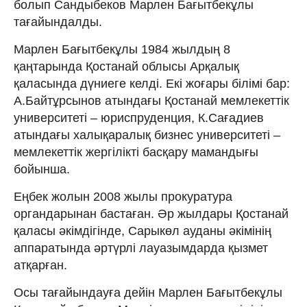
болып Сандыбеков Марлен Бағытбекұлы
тағайындалды.
Марлен Бағытбекұлы 1984 жылдың 8
қаңтарында Қостанай облысы Арқалық
қаласында дүниеге келді. Екі жоғары білімі бар:
А.Байтұрсынов атындағы Қостанай мемлекеттік
университеті – юриспруденция, К.Сағадиев
атындағы халықаралық бизнес университеті –
мемлекеттік жергілікті басқару мамандығы
бойынша.
Еңбек жолын 2008 жылы прокуратура
органдарынан бастаған. Әр жылдары Қостанай
қаласы әкімдігінде, Сарыкөл ауданы әкімінің
аппаратында әртүрлі лауазымдарда қызмет
атқарған.
Осы тағайындауға дейін Марлен Бағытбекұлы