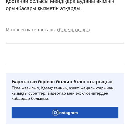
Қостанай облысы Мендіқара ауданы әкімінің
орынбасары қызметін атқарды.
Мәтіннен қате тапсаңыз,
бізге жазыңыз
Барлығын бірінші болып біліп отырыңыз
Бізге жазылып, Қазақстанның өзекті жаңалықтарынан,
қызықты суреттер, видеолар мен эксклюзивтерден
хабардар болыңыз.
Instagram