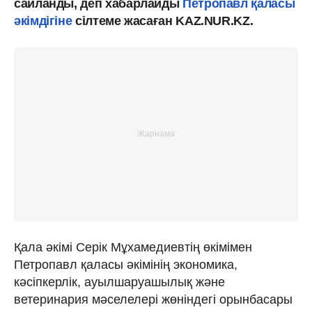
сайланды, деп хабарлайды
Петропавл қаласы
әкімдігіне
сілтеме жасаған KAZ.NUR.KZ.
Қала әкімі Серік Мұхамедиевтің өкімімен
Петропавл қаласы әкімінің экономика,
кәсiпкерлiк, ауылшаруашылық және
ветеринария мәселелерi жөнiндегi орынбасары