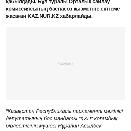
қабылдады. Бұл туралы Орталық сайлау
комиссиясының баспасөз қызметіне сілтеме
жасаған KAZ.NUR.KZ хабарлайды.
"Қазақстан Республикасы парламенті мәжілісі
депутатының бос мандаты "ҚХП" қоғамдық
бірлестігінің мүшесі Нұралин Асылбек