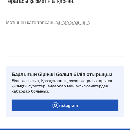
төрағасы қызметін атқарған.
Мәтіннен қате тапсаңыз,
бізге жазыңыз
Барлығын бірінші болып біліп отырыңыз
Бізге жазылып, Қазақстанның өзекті жаңалықтарынан,
қызықты суреттер, видеолар мен эксклюзивтерден
хабардар болыңыз.
Instagram