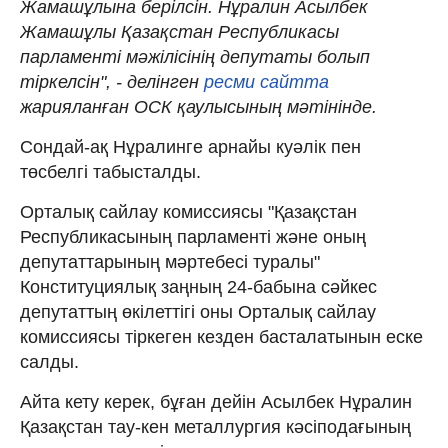
Жамашұлына берілсін. Нұралин Асылбек
Жамашұлы Қазақстан Республикасы
парламенті мәжілісінің депутаты болып
тіркелсін", - делінген
ресми сайтта
жарияланған ОСК қаулысының мәтінінде.
Сондай-ақ Нұралинге арнайы куәлік пен
төсбелгі табысталды.
Орталық сайлау комиссиясы "Қазақстан
Республикасының парламенті және оның
депутаттарының мәртебесі туралы"
Конституциялық заңның 24-бабына сәйкес
депутаттың өкілеттігі оны Орталық сайлау
комиссиясы тіркеген кезден басталатынын еске
салды.
Айта кету керек, бұған дейін Асылбек Нұралин
Қазақстан тау-кен металлургия кәсіподағының