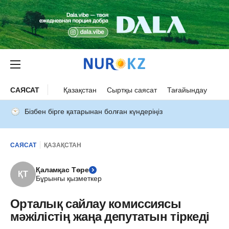
САЯСАТ
Қазақстан
Сыртқы саясат
Тағайындау
Бізбен бірге қатарынан болған күндеріңіз
САЯСАТ
ҚАЗАҚСТАН
Қаламқас Төре
ҚТ
Бұрынғы қызметкер
Орталық сайлау комиссиясы
мәжілістің жаңа депутатын тіркеді