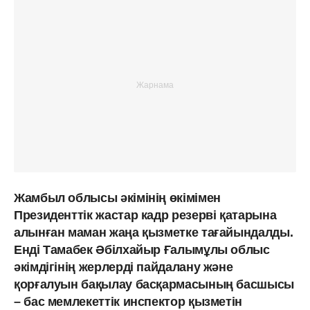
Жамбыл облысы әкімінің өкімімен
Президенттік жастар кадр резерві қатарына
алынған маман жаңа қызметке тағайындалды.
Енді Тамабек Әбілхайыр Ғалымұлы облыс
әкімдігінің жерлерді пайдалану және
қорғалуын бақылау басқармасының басшысы
– бас мемлекеттік инспектор қызметін