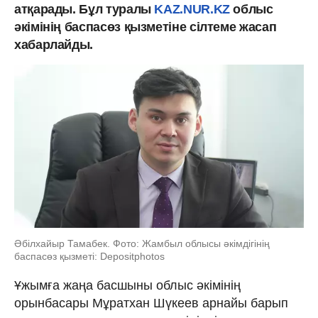
атқарады. Бұл туралы
KAZ.NUR.KZ
облыс
әкімінің баспасөз қызметіне сілтеме жасап
хабарлайды.
Әбілхайыр Тамабек. Фото: Жамбыл облысы әкімдігінің
баспасөз қызметі: Depositphotos
Ұжымға жаңа басшыны облыс әкімінің
орынбасары Мұратхан Шүкеев арнайы барып