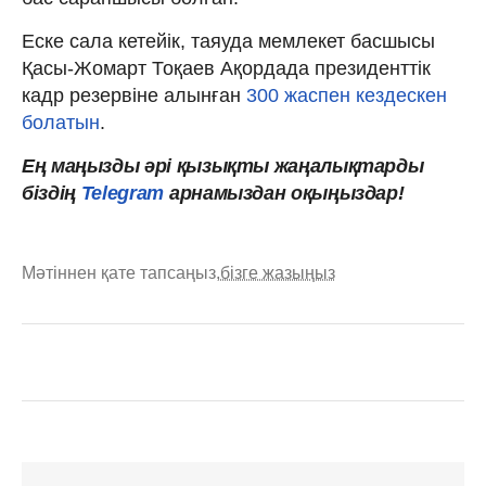
Еске сала кетейік, таяуда мемлекет басшысы
Қасы-Жомарт Тоқаев Ақордада президенттік
кадр резервіне алынған
300 жаспен кездескен
болатын
.
Ең маңызды әрі қызықты жаңалықтарды
біздің
Telegram
арнамыздан оқыңыздар!
Мәтіннен қате тапсаңыз,
бізге жазыңыз