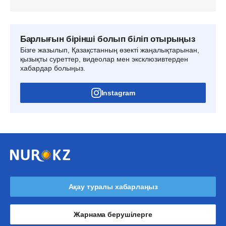
Барлығын бірінші болып біліп отырыңыз
Бізге жазылып, Қазақстанның өзекті жаңалықтарынан,
қызықты суреттер, видеолар мен эксклюзивтерден
хабардар болыңыз.
Instagram
Ақау туралы хабарлаңыз
Жарнама берушілерге