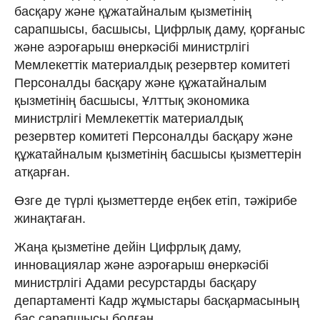
басқару және құжатайналым қызметінің
сарапшысы, басшысы, Цифрлық даму, қорғаныс
және аэроғарыш өнеркәсібі министрлігі
Мемлекеттік материалдық резервтер комитеті
Персоналды басқару және құжатайналым
қызметінің басшысы, Ұлттық экономика
министрлігі Мемлекеттік материалдық
резервтер комитеті Персоналды басқару және
құжатайналым қызметінің басшысы қызметтерін
атқарған.
Өзге де түрлі қызметтерде еңбек етіп, тәжірибе
жинақтаған.
Жаңа қызметіне дейін Цифрлық даму,
инновациялар және аэроғарыш өнеркәсібі
министрлігі Адами ресурстарды басқару
департаменті Кадр жұмыстары басқармасының
бас сарапшысы болған.