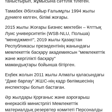
таныстырып, жұмысына сәттілік тілеген.
Тамабек Әбілхайыр Ғалымұлы 1994 жылы
дүниеге келген, білімі жоғары.
2015 жылы Жоғары Бизнес мектебін – Ұлттық
Луис университетін (WSB-NLU, Польша)
"менеджмент", 2019 жылы Қазақстан
Республикасы президентінің жанындағы
мемлекеттік басқару академиясын "мемлекеттік
және жергілікті басқару"
мамандықтары бойынша бітірген.
Еңбек жолын 2011 жылы Алматы қаласындағы
"Даке барлау" ЖШС-нің кадр бөлімшесінің
инспекторы болып бастаған.
Әр жылдары Қорғаныс және аэроғарыш
өнеркәсібі министрлігі Мемлекеттік
материалдық резервтер комитеті Персоналды