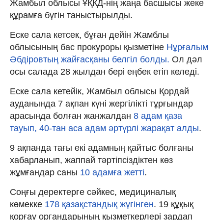
Жамбыл облысы ҰҚКД-нің жаңа басшысы жеке
құрамға бүгін таныстырылды.
Еске сала кетсек, бұған дейін Жамблы
облысының бас прокуроры қызметіне
Нұрғалым
Әбдіровтың жайғасқаны белгіл болды.
Ол дәл
осы салада 28 жылдан бері еңбек етіп келеді.
Еске сала кетейік, Жамбыл облысы Қордай
ауданында 7 ақпан күні жергілікті тұрғындар
арасында болған жанжалдан
8 адам қаза
тауып, 40-тан аса адам әртүрлі жарақат алды
.
9 ақпанда тағы екі адамның қайтыс болғаны
хабарланып, жаппай тәртіпсіздіктен көз
жұмғандар саны
10 адамға жетті
.
Соңғы деректерге сәйкес, медициналық
көмекке
178 қазақстандық жүгінген
. 19 құқық
қорғау органдарының қызметкерлері зардап