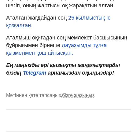
шегіп, оның жартысы оқ жарақатын алған.
Аталған жағдайдан соң
25 қылмыстық іс
қозғалған
.
Аталмыш оқиғадан соң мемлекет басшысының
бұйрығымен бірнеше
лауазымды тұлға
қызметімен қош айтысқан.
Ең маңызды
әрі
қызықты
жаңалықтарды
біздің
Telegram
арнамыздан оқыңыздар!
Мәтіннен қате тапсаңыз,
бізге жазыңыз