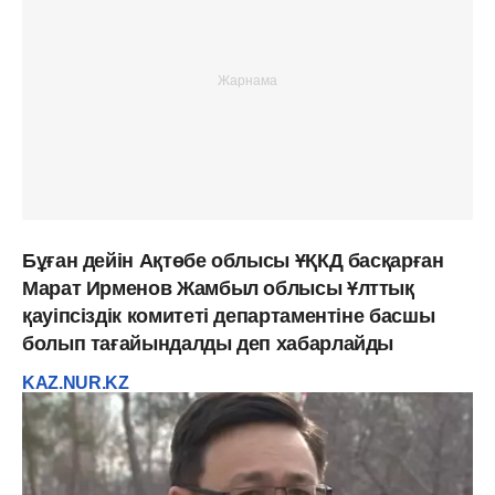
Бұған дейін Ақтөбе облысы ҰҚКД басқарған
Марат Ирменов Жамбыл облысы Ұлттық
қауіпсіздік комитеті департаментіне басшы
болып тағайындалды деп хабарлайды
KAZ.NUR.KZ