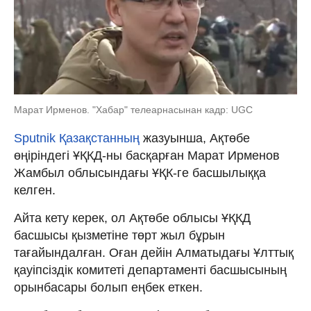
Марат Ирменов. "Хабар" телеарнасынан кадр: UGC
Sputnik Қазақстанның
жазуынша, Ақтөбе
өңіріндегі ҰҚКД-ны басқарған Марат Ирменов
Жамбыл облысындағы ҰҚК-ге басшылыққа
келген.
Айта кету керек, ол Ақтөбе облысы ҰҚКД
басшысы қызметіне төрт жыл бұрын
тағайындалған. Оған дейін Алматыдағы Ұлттық
қауіпсіздік комитеті департаменті басшысының
орынбасары болып еңбек еткен.