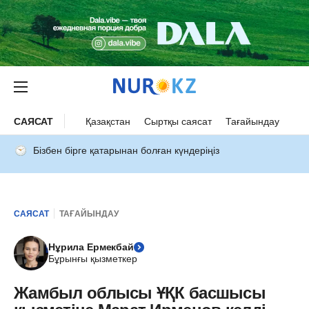
САЯСАТ
Қазақстан
Сыртқы саясат
Тағайындау
Бізбен бірге қатарынан болған күндеріңіз
САЯСАТ
ТАҒАЙЫНДАУ
Нұрила Ермекбай
Бұрынғы қызметкер
Жамбыл облысы ҰҚК басшысы