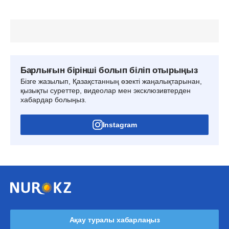
Барлығын бірінші болып біліп отырыңыз
Бізге жазылып, Қазақстанның өзекті жаңалықтарынан,
қызықты суреттер, видеолар мен эксклюзивтерден
хабардар болыңыз.
Instagram
Ақау туралы хабарлаңыз