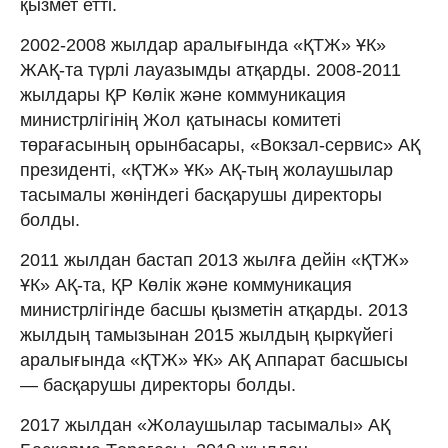
қызмет етті.
2002-2008 жылдар аралығында «ҚТЖ» ҰК»
ЖАҚ-та түрлі лауазымды атқарды. 2008-2011
жылдары ҚР Көлік және коммуникация
министрлігінің Жол қатынасы комитеті
төрағасының орынбасары, «Вокзал-сервис» АҚ
президенті, «ҚТЖ» ҰК» АҚ-тың жолаушылар
тасымалы жөніндегі басқарушы директоры
болды.
2011 жылдан бастап 2013 жылға дейін «ҚТЖ»
ҰК» АҚ-та, ҚР Көлік және коммуникация
министрлігінде басшы қызметін атқарды. 2013
жылдың тамызынан 2015 жылдың қыркүйегі
аралығында «ҚТЖ» ҰК» АҚ Аппарат басшысы
— басқарушы директоры болды.
2017 жылдан «Жолаушылар тасымалы» АҚ