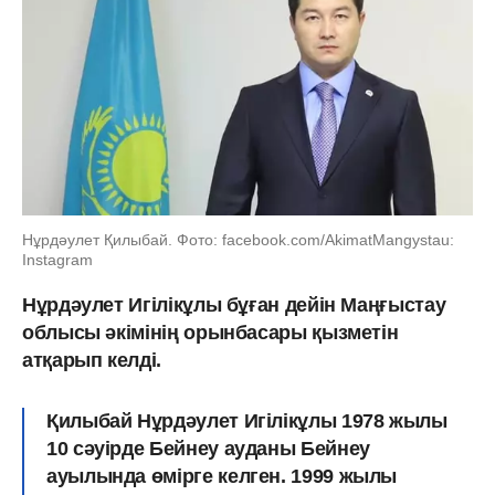
Нұрдәулет Қилыбай. Фото: facebook.com/AkimatMangystau:
Instagram
Нұрдәулет Игілікұлы бұған дейін Маңғыстау
облысы әкімінің орынбасары қызметін
атқарып келді.
Қилыбай Нұрдәулет Игілікұлы 1978 жылы
10 сәуірде Бейнеу ауданы Бейнеу
ауылында өмірге келген. 1999 жылы