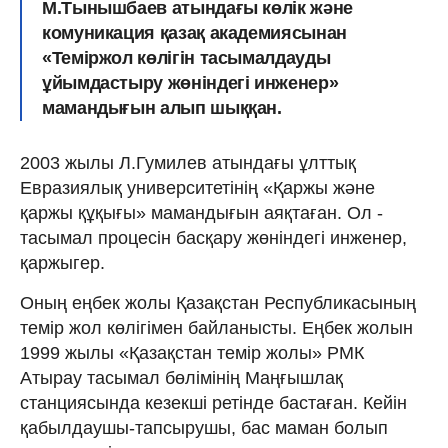
М.Тынышбаев атындағы көлік және
комуникация қазақ академиясынан
«Теміржол көлігін тасымалдауды
ұйымдастыру жөніндегі инженер»
мамандығын алып шыққан.
2003 жылы Л.Гумилев атындағы ұлттық
Евразиялық университетінің «Қаржы және
қаржы құқығы» мамандығын аяқтаған. Ол -
тасымал процесін басқару жөніндегі инженер,
қаржыгер.
Оның еңбек жолы Қазақстан Республикасының
темір жол көлігімен байланысты. Еңбек жолын
1999 жылы «Қазақстан темір жолы» РМК
Атырау тасымал бөлімінің Маңғышлақ
станциясында кезекші ретінде бастаған. Кейін
қабылдаушы-тапсырушы, бас маман болып