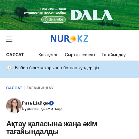
САЯСАТ
Қазақстан
Сыртқы саясат
Тағайындау
Бізбен бірге қатарынан болған күндеріңіз
САЯСАТ
ТАҒАЙЫНДАУ
Риза Шайқақ
Бұрынғы қызметкер
Ақтау қаласына жаңа әкім
тағайындалды