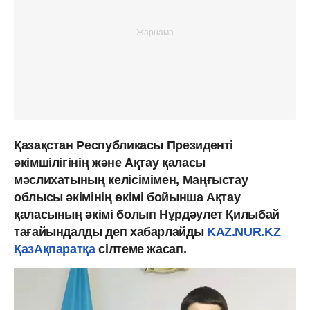
Қазақстан Республикасы Президенті
әкімшілігінің және Ақтау қаласы
мәслихатының келісімімен, Маңғыстау
облысы әкімінің өкімі бойынша Ақтау
қаласының әкімі болып Нұрдәулет Қилыбай
тағайындалды деп хабарлайды
KAZ.NUR.KZ
ҚазАқпаратқа
сілтеме жасап.