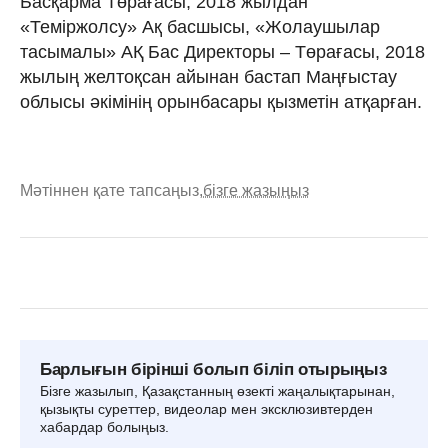
Басқарма Төрағасы, 2018 жылдан
«Теміржолсу» Ақ басшысы, «Жолаушылар
тасымалы» АҚ Бас Директоры – Төрағасы, 2018
жылың желтоқсан айынан бастап Маңғыстау
облысы әкімінің орынбасары қызметін атқарған.
Мәтіннен қате тапсаңыз,
бізге жазыңыз
Барлығын бірінші болып біліп отырыңыз
Бізге жазылып, Қазақстанның өзекті жаңалықтарынан,
қызықты суреттер, видеолар мен эксклюзивтерден
хабардар болыңыз.