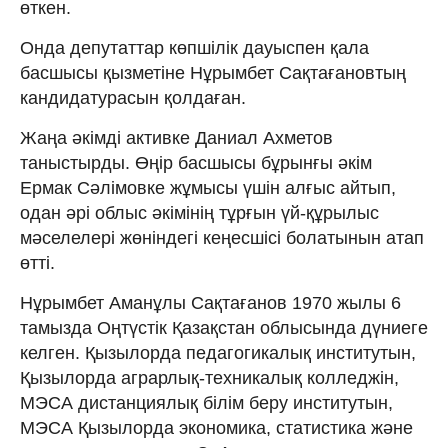
өткен.
Онда депутаттар көпшілік дауыспен қала
басшысы қызметіне Нұрымбет Сақтағановтың
кандидатурасын қолдаған.
Жаңа әкімді активке Даниал Ахметов
таныстырды. Өңір басшысы бұрынғы әкім
Ермак Сәлімовке жұмысы үшін алғыс айтып,
одан әрі облыс әкімінің тұрғын үй-құрылыс
мәселелері жөніндегі кеңесшісі болатынын атап
өтті.
Нұрымбет Аманұлы Сақтағанов 1970 жылы 6
тамызда Оңтүстік Қазақстан облысында дүниеге
келген. Қызылорда педагогикалық институтын,
Қызылорда аграрлық-техникалық колледжін,
МЭСА дистанциялық білім беру институтын,
МЭСА Қызылорда экономика, статистика және