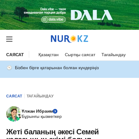
САЯСАТ
Қазақстан
Сыртқы саясат
Тағайындау
Бізбен бірге қатарынан болған күндеріңіз
САЯСАТ
ТАҒАЙЫНДАУ
Ұлжан Ибраим
Бұрынғы қызметкер
Жеті баланың әкесі Семей