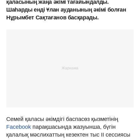
қаласының жаңа әкімі тағайындалды.
Шаһарды енді Ұлан ауданының әкімі болған
Нұрымбет Сақтағанов басқарады.
Семей қаласы әкімдігі баспасөз қызметінің
Facebook
парақшасында жазуынша, бүгін
қалалық мәслихаттың кезектен тыс ІІ сессиясы