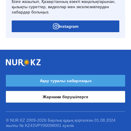
Бізге жазылып, Қазақстанның өзекті жаңалықтарынан,
қызықты суреттер, видеолар мен эксклюзивтерден
хабардар болыңыз.
Instagram
Ақау туралы хабарлаңыз
Жарнама берушілерге
® NUR.KZ 2009-2026 Барлық құқық қорғалған 01.08.2024
жылғы № KZ43VPY00098001 куәлік.