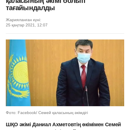
қаласының әкімі болып
тағайындалды
Жарияланған күні:
25 қаңтар 2021, 12:07
Фото: Facebook/ Семей қаласының әкімдігі
ШҚО әкімі Даниал Ахметовтің өкімімен Семей