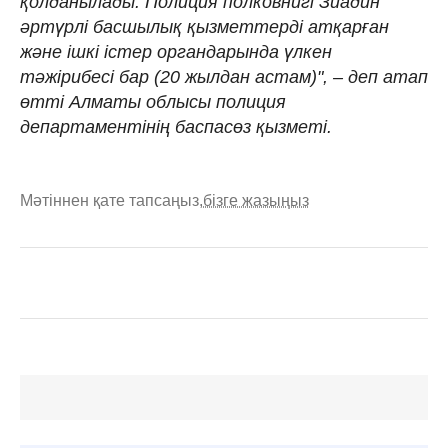
қолданылады. Полиция полковнигі Зиадин
әртүрлі басшылық қызметтерді атқарған
және ішкі істер органдарында үлкен
тәжірибесі бар (20 жылдан астам)", – деп атап
өтті Алматы облысы полиция
департаментінің баспасөз қызметі.
Мәтіннен қате тапсаңыз,
бізге жазыңыз