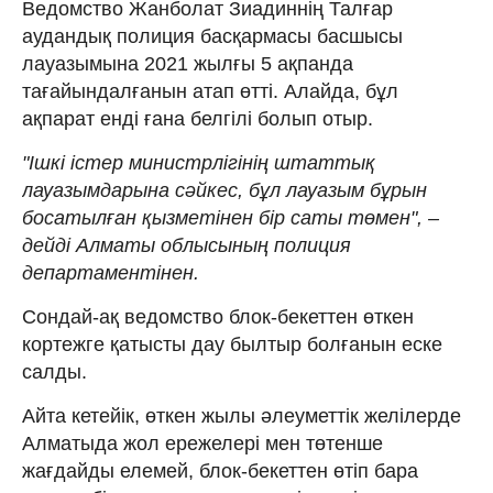
Ведомство Жанболат Зиадиннің Талғар
аудандық полиция басқармасы басшысы
лауазымына 2021 жылғы 5 ақпанда
тағайындалғанын атап өтті. Алайда, бұл
ақпарат енді ғана белгілі болып отыр.
"Ішкі істер министрлігінің штаттық
лауазымдарына сәйкес, бұл лауазым бұрын
босатылған қызметінен бір саты төмен", –
дейді Алматы облысының полиция
департаментінен.
Сондай-ақ ведомство блок-бекеттен өткен
кортежге қатысты дау былтыр болғанын еске
салды.
Айта кетейік, өткен жылы әлеуметтік желілерде
Алматыда жол ережелері мен төтенше
жағдайды елемей, блок-бекеттен өтіп бара