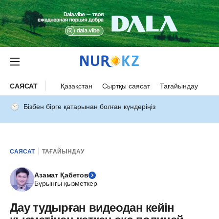
САЯСАТ
Қазақстан
Сыртқы саясат
Тағайындау
Бізбен бірге қатарынан болған күндеріңіз
САЯСАТ
ТАҒАЙЫНДАУ
Азамат Қабетов
Бұрынғы қызметкер
Дау тудырған видеодан кейін