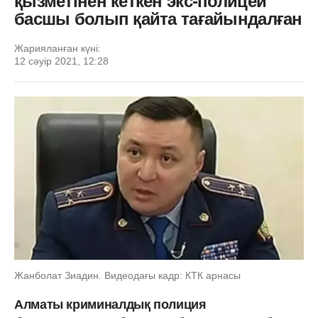
қызметінен кеткен экс-полицей
басшы болып қайта тағайындалған
Жарияланған күні:
12 сәуір 2021, 12:28
Жанболат Зиадин. Видеодағы кадр: КТК арнасы
Алматы криминалдық полиция