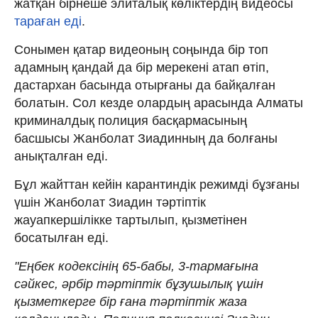
жатқан бірнеше элиталық көліктердің видеосы
тараған еді
.
Сонымен қатар видеоның соңында бір топ
адамның қандай да бір мерекені атап өтіп,
дастархан басында отырғаны да байқалған
болатын. Сол кезде олардың арасында Алматы
криминалдық полиция басқармасының
басшысы Жанболат Зиадинның да болғаны
анықталған еді.
Бұл жайттан кейін карантиндік режимді бұзғаны
үшін Жанболат Зиадин тәртіптік
жауапкершілікке тартылып, қызметінен
босатылған еді.
"Еңбек кодексінің 65-бабы, 3-тармағына
сәйкес, әрбір тәртіптік бұзушылық үшін
қызметкерге бір ғана тәртіптік жаза