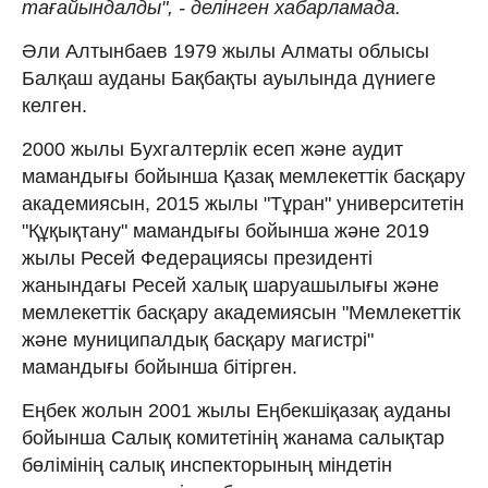
тағайындалды", - делінген хабарламада.
Әли Алтынбаев 1979 жылы Алматы облысы
Балқаш ауданы Бақбақты ауылында дүниеге
келген.
2000 жылы Бухгалтерлік есеп және аудит
мамандығы бойынша Қазақ мемлекеттік басқару
академиясын, 2015 жылы "Тұран" университетін
"Құқықтану" мамандығы бойынша және 2019
жылы Ресей Федерациясы президенті
жанындағы Ресей халық шаруашылығы және
мемлекеттік басқару академиясын "Мемлекеттік
және муниципалдық басқару магистрі"
мамандығы бойынша бітірген.
Еңбек жолын 2001 жылы Еңбекшіқазақ ауданы
бойынша Салық комитетінің жанама салықтар
бөлімінің салық инспекторының міндетін