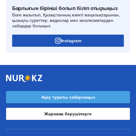
Барлығын бірінші болып біліп отырыңыз
Бізге жазылып, Қазақстанның өзекті жаңалықтарынан,
қызықты суреттер, видеолар мен эксклюзивтерден
хабардар болыңыз.
Instagram
Ақау туралы хабарлаңыз
Жарнама берушілерге