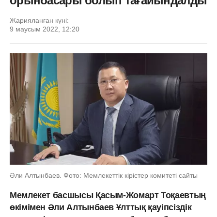
орынбасары болып тағайындалды
Жарияланған күні:
9 маусым 2022, 12:20
Әли Алтынбаев. Фото: Мемлекеттік кірістер комитеті сайты
Мемлекет басшысы Қасым-Жомарт Тоқаевтың
өкімімен Әли Алтынбаев Ұлттық қауіпсіздік