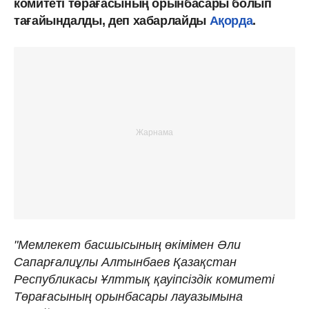
комитеті төрағасының орынбасары болып
тағайындалды, деп хабарлайды
Ақорда
.
"Мемлекет басшысының өкімімен Әли
Сапарғалиұлы Алтынбаев Қазақстан
Республикасы Ұлттық қауіпсіздік комитеті
Төрағасының орынбасары лауазымына