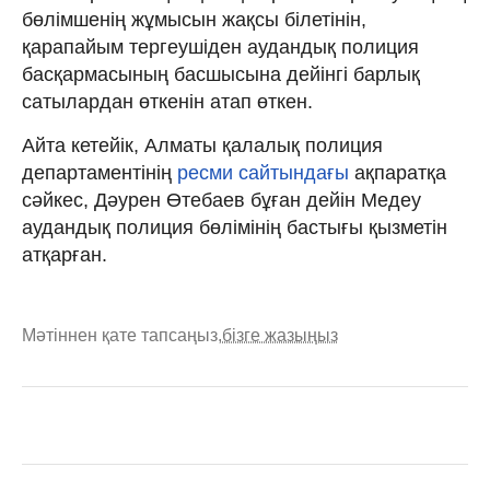
бөлімшенің жұмысын жақсы білетінін,
қарапайым тергеушіден аудандық полиция
басқармасының басшысына дейінгі барлық
сатылардан өткенін атап өткен.
Айта кетейік, Алматы қалалық полиция
департаментінің
ресми сайтындағы
ақпаратқа
сәйкес, Дәурен Өтебаев бұған дейін Медеу
аудандық полиция бөлімінің бастығы қызметін
атқарған.
Мәтіннен қате тапсаңыз,
бізге жазыңыз