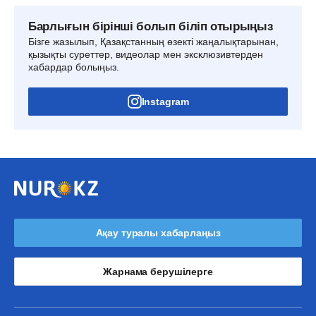
Барлығын бірінші болып біліп отырыңыз
Бізге жазылып, Қазақстанның өзекті жаңалықтарынан,
қызықты суреттер, видеолар мен эксклюзивтерден
хабардар болыңыз.
Instagram
Ақау туралы хабарлаңыз
Жарнама берушілерге