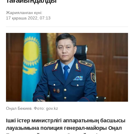
тағайындалды
Жарияланған күні:
17 қараша 2022, 07:13
Оңал Бекиев. Фото: gov.kz
Ішкі істер министрлігі аппаратының басшысы
лауазымына полиция генерал-майоры Оңал