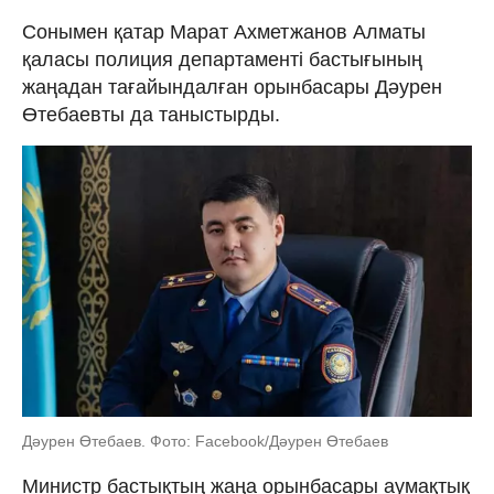
Сонымен қатар Марат Ахметжанов Алматы
қаласы полиция департаменті бастығының
жаңадан тағайындалған орынбасары Дәурен
Өтебаевты да таныстырды.
Дәурен Өтебаев. Фото: Facebook/Дәурен Өтебаев
Министр бастықтың жаңа орынбасары аумақтық