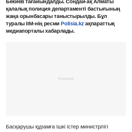
Бекиев тағайындалды. Сондай-ақ Алматы
қалалық полиция департаменті бастығының
жаңа орынбасары таныстырылды. Бұл
туралы ІІМ-нің ресми
Polisia.kz
ақпараттық
медиапорталы хабарлады.
Басқарушы құрамға Ішкі істер министрлігі