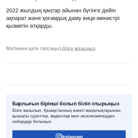
2022 жылдың қаңтар айынан бүгінге дейін
ақпарат және қоғамдық даму вице-министрі
қызметін атқарды.
Мәтіннен қате тапсаңыз,
бізге жазыңыз
Барлығын бірінші болып біліп отырыңыз
Бізге жазылып, Қазақстанның өзекті жаңалықтарынан,
қызықты суреттер, видеолар мен эксклюзивтерден
хабардар болыңыз.
Instagram