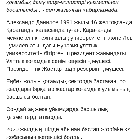
қоғамдық даму вице-министрі қызметінен
босатылды", - деп жазылған хабарламада.
Александр Данилов 1991 жылы 16 желтоқсанда
Қарағанды қаласында туған. Қарағанды
мемлекеттік техникалық университетін және Лев
Гумилев атындағы Еуразия ұлттық
университетін бітірген. Президент жанындағы
Ұлттық қоғамдық сенім кеңесінің мүшесі.
Президенттік Жастар кадр резервінің мүшесі.
Еңбек жолын қоғамдық секторда бастаған, әр
жылдары бірқатар жастар қоғамдық ұйымының
басшысы болған.
Сондай-ақ жеке ұйымдарда басшылық
қызметтерді атқарды.
2020 жылдың шілде айынан бастап Stopfake.kz
жобасының жетекшісі болды.