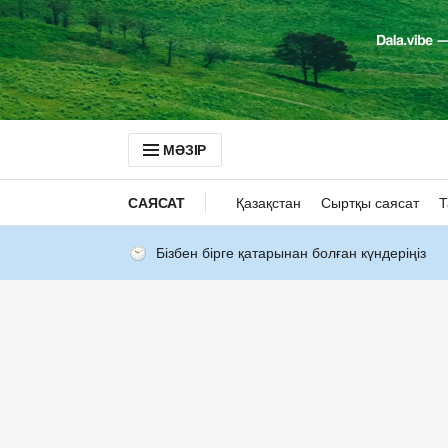
МӘЗІР
САЯСАТ
Қазақстан
Сыртқы саясат
Т
Бізбен бірге қатарынан болған күндеріңіз