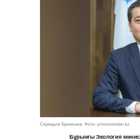
Серікқали Брекешев. Фото: primeminister.kz
Бұрынғы Экология минист