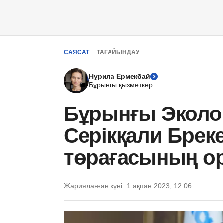
САЯСАТ
ТАҒАЙЫНДАУ
Нұрила Ермекбай
Бұрынғы қызметкер
Бұрынғы Эколо
Серікқали Брек
төрағасының о
Жарияланған күні:
1 ақпан 2023, 12:06