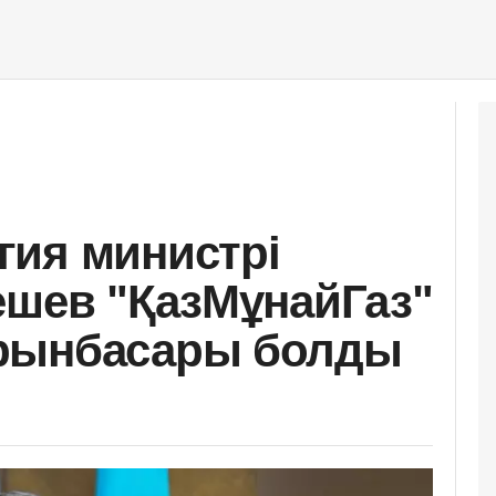
гия министрі
ешев "ҚазМұнайГаз"
рынбасары болды