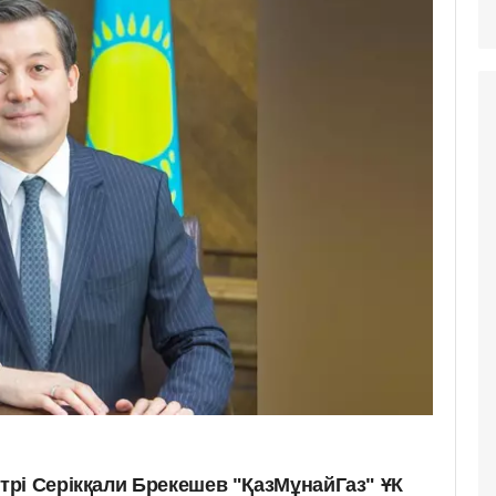
рі Серікқали Брекешев "ҚазМұнайГаз" ҰК