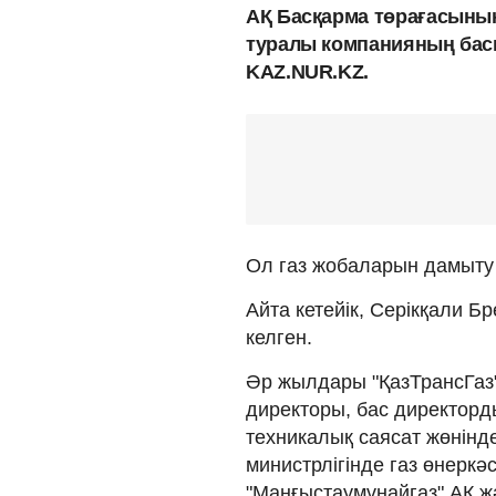
АҚ Басқарма төрағасыны
туралы компанияның басп
KAZ.NUR.KZ.
Ол газ жобаларын дамыту 
Айта кетейік, Серікқали 
келген.
Әр жылдары "ҚазТрансГаз"
директоры, бас директорд
техникалық саясат жөнінд
министрлігінде газ өнеркә
"Маңғыстаумұнайгаз" АҚ 