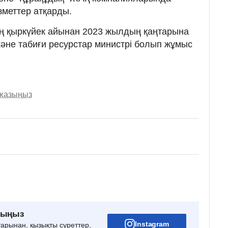
зметтер атқарды.
ң қыркүйек айынан 2023 жылдың қаңтарына
және табиғи ресурстар министрі болып жұмыс
 жазыңыз
рыңыз
Instagram
тарынан, қызықты суреттер,