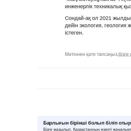
инженерлік техникалық қы
Сондай-ақ ол 2021 жылды
дейін экология, геология 
істеген.
Мәтіннен қате тапсаңыз,
бізге
Барлығын бірінші болып біліп оты
Бізге жазылып, Қазақстанның өзекті жаңалық