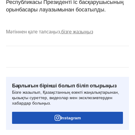
Республикасы Президенті Іс басқарушысының
орынбасары лауазымынан босатылды.
Мәтіннен қате тапсаңыз,
бізге жазыңыз
Барлығын бірінші болып біліп отырыңыз
Бізге жазылып, Қазақстанның өзекті жаңалықтарынан,
қызықты суреттер, видеолар мен эксклюзивтерден
хабардар болыңыз.
Instagram