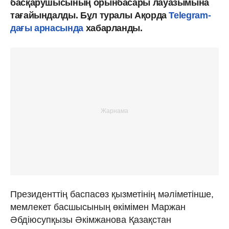
басқарушысының орынбасары лауазымына
тағайындалды. Бұл туралы Ақорда
Telegram-
дағы арнасында
хабарланды.
Президенттің баспасөз қызметінің мәліметінше,
мемлекет басшысының өкімімен Маржан
Әбдіюсупқызы Әкімжанова Қазақстан