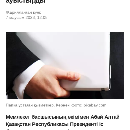
ауыстырды
Жарияланған күні:
7 маусым 2023, 12:08
Папка ұстаған қызметкер. Көрнекі фото: pixabay.com
Мемлекет басшысының өкімімен Абай Алтай
Қазақстан Республикасы Президенті Іс