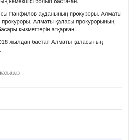
ң көмекшісі болып бастаған.
сы Панфилов ауданының прокуроры, Алматы
 прокуроры, Алматы қаласы прокурорының
асары қызметтерін атқарған.
2018 жылдан бастап Алматы қаласының
.
 жазыңыз