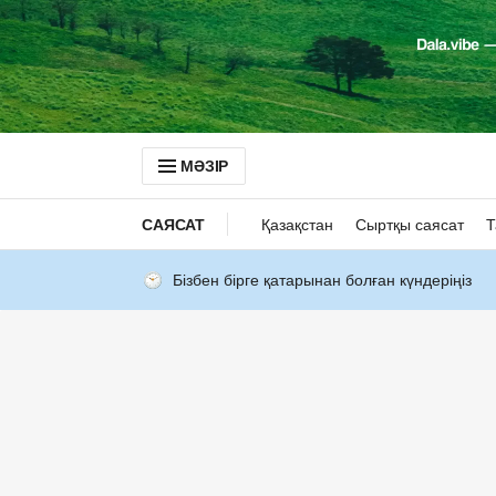
МӘЗІР
САЯСАТ
Қазақстан
Сыртқы саясат
Т
Бізбен бірге қатарынан болған күндеріңіз