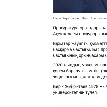
Серік Кәріпбеков. Фото: Бас про
Прокуратура органдарынд
Ақсу қаласы прокурорының
Бірқатар жауапты қызметте
басқарма бастығы, Бас пр
бастығының орынбасары б
2020 жылдың маусымынан 
қарсы барлау қызметінің ж
заңдылығын қадағалау деп
Берік Жүйріктаев 1978 жыл
университетінің түлегі.