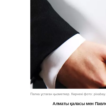
Папка ұстаған қызметкер. Көрнекі фото: pixabay
Алматы қаласы мен Павл