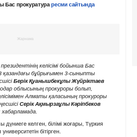
лы Бас прокуратура
ресми сайтында
президентінің келісімі бойынша Бас
3 қазандағы бұйрығымен 3-сыныпты
сшісі
Берік Қуанышбекұлы Жүйріктаев
одар облысының прокуроры болып,
лісімімен Алматы қаласының прокуроры
ңесшісі
Серік Ақмырзаұлы Кәріпбеков
н хабарламада.
ы дүниеге келген, білімі жоғары, Түркия
университетін бітірген.