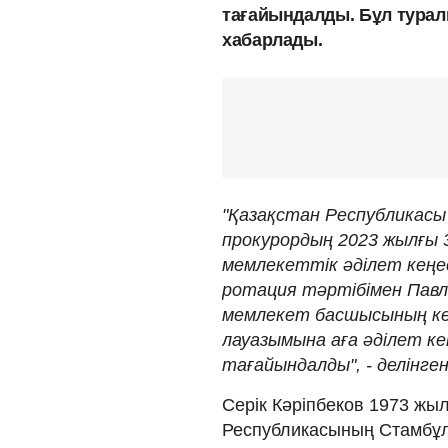
тағайындалды. Бұл тура
хабарлады.
"Қазақстан Республикасы 
прокурордың 2023 жылғы 
мемлекеттік әділет кеңе
ротация тәртібімен Павл
мемлекет басшысының ке
лауазымына аға әділет ке
тағайындалды", - делінге
Серік Кәріпбеков 1973 жыл
Республикасының Стамбұл 