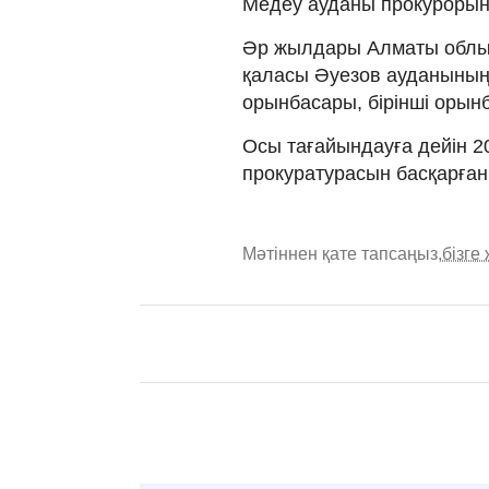
Медеу ауданы прокурорыны
Әр жылдары Алматы облы
қаласы Әуезов ауданының
орынбасары, бірінші орынб
Осы тағайындауға дейін 
прокуратурасын басқарған
Мәтіннен қате тапсаңыз,
бізге