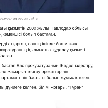
куратураның ресми сайты
ағы қызметін 2000 жылы Павлодар облысы
 көмекшісі болып бастаған.
рді атқарған, соның ішінде бөлім және
окуратураның Қылмыстық қудалау қызметі
олған.
бастап Бас прокуратураның Жедел-іздестіру,
әне жасырын тергеу әрекеттерінің
артаментінің бастығы болып жұмыс істеген.
ы дүниеге келген, білімі жоғары, "Тұран"