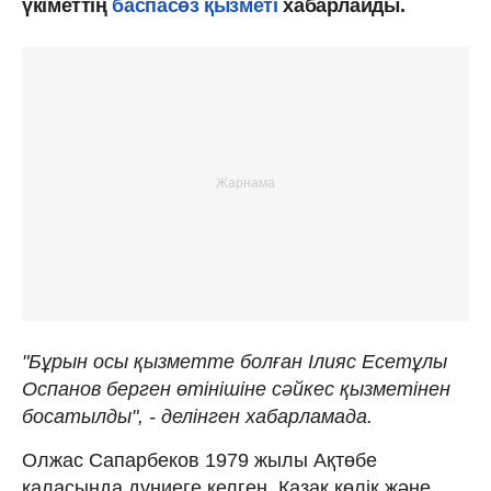
үкіметтің
баспасөз қызметі
хабарлайды.
"Бұрын осы қызметте болған Ілияс Есетұлы
Оспанов берген өтінішіне сәйкес қызметінен
босатылды", - делінген хабарламада.
Олжас Сапарбеков 1979 жылы Ақтөбе
қаласында дүниеге келген. Қазақ көлік және