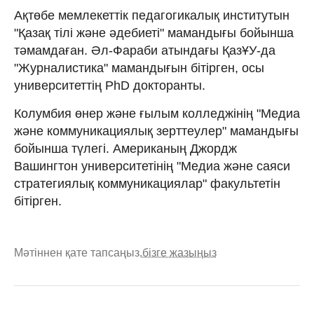
Ақтөбе мемлекеттік педагогикалық институтын
"Қазақ тілі және әдебиеті" мамандығы бойынша
тәмамдаған. Әл-Фараби атындағы ҚазҰУ-да
"Журналистика" мамандығын бітірген, осы
университеттің PhD докторанты.
Колумбия өнер және ғылым колледжінің "Медиа
және коммуникациялық зерттеулер" мамандығы
бойынша түлегі. Американың Джордж
Вашингтон университетінің "Медиа және саяси
стратегиялық коммуникациялар" факультетін
бітірген.
Мәтіннен қате тапсаңыз,
бізге жазыңыз