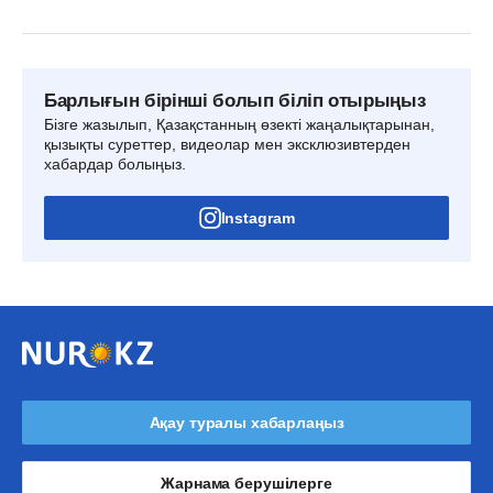
Барлығын бірінші болып біліп отырыңыз
Бізге жазылып, Қазақстанның өзекті жаңалықтарынан,
қызықты суреттер, видеолар мен эксклюзивтерден
хабардар болыңыз.
Instagram
Ақау туралы хабарлаңыз
Жарнама берушілерге