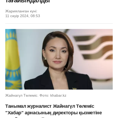
тағайындалды
Жарияланған күні:
11 сәуір 2024, 08:53
Жайнагүл Төлеміс. Фото: khabar.kz
Танымал журналист Жайнагүл Төлеміс
"Хабар" арнасының директоры қызметіне