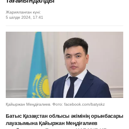
тағайындалды
Жарияланған күні:
5 шілде 2024, 17:41
Қайыржан Меңдіғалиев. Фото: facebook.com/batyskz
Батыс Қазақстан облысы әкімінің орынбасары
лауазымына Қайыржан Меңдіғалиев