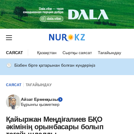
САЯСАТ
Қазақстан
Сыртқы саясат
Тағайындау
Бізбен бірге қатарынан болған күндеріңіз
САЯСАТ
ТАҒАЙЫНДАУ
Айзат Ермекқызы
Бұрынғы қызметкер
Қайыржан Меңдіғалиев БҚО
әкімінің орынбасары болып