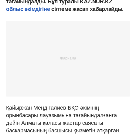
тағайындалды. Бұл туралы KAZ.NUR.KZ
облыс әкімдігіне
сілтеме жасап хабарлайды.
Қайыржан Меңдіғалиев БҚО әкімінің
орынбасары лауазымына тағайындалғанға
дейін Алматы қаласы жастар саясаты
басқармасының басшысы қызметін атқарған.