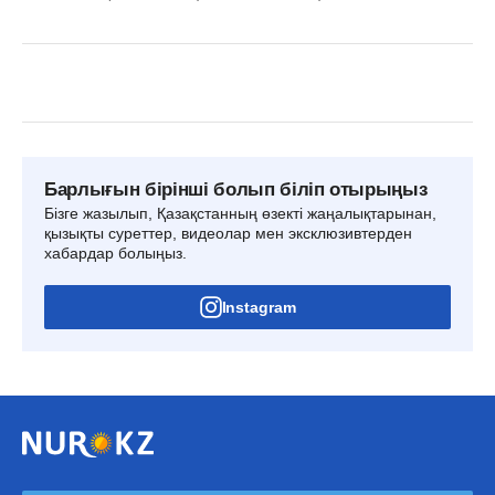
Барлығын бірінші болып біліп отырыңыз
Бізге жазылып, Қазақстанның өзекті жаңалықтарынан,
қызықты суреттер, видеолар мен эксклюзивтерден
хабардар болыңыз.
Instagram