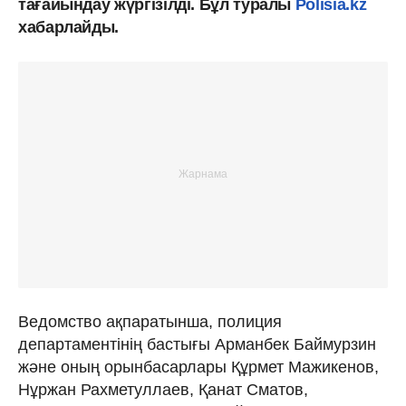
тағайындау жүргізілді. Бұл туралы
Polisia.kz
хабарлайды.
Ведомство ақпаратынша, полиция
департаментінің бастығы Арманбек Баймурзин
және оның орынбасарлары Құрмет Мажикенов,
Нұржан Рахметуллаев, Қанат Сматов,