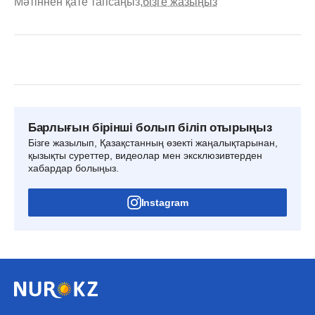
Мәтіннен қате тапсаңыз,
бізге жазыңыз
Барлығын бірінші болып біліп отырыңыз
Бізге жазылып, Қазақстанның өзекті жаңалықтарынан,
қызықты суреттер, видеолар мен эксклюзивтерден
хабардар болыңыз.
Instagram