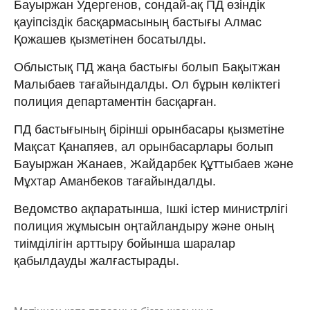
Бауыржан Удергенов, сондай-ақ ПД өзіндік
қауіпсіздік басқармасының бастығы Алмас
Қожашев қызметінен босатылды.
Облыстық ПД жаңа бастығы болып Бақытжан
Малыбаев тағайындалды. Ол бұрын көліктегі
полиция департаментін басқарған.
ПД бастығының бірінші орынбасары қызметіне
Мақсат Қанапяев, ал орынбасарлары болып
Бауыржан Жанаев, Жайдарбек Құттыбаев және
Мұхтар Аманбеков тағайындалды.
Ведомство ақпаратынша, Ішкі істер министрлігі
полиция жұмысын оңтайландыру және оның
тиімділігін арттыру бойынша шаралар
қабылдауды жалғастырады.