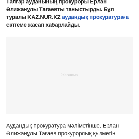
Талғар ауданының прокуроры Ерлан
Әлижанұлы Тағаевты таныстырды. Бұл
туралы KAZ.NUR.KZ
аудандық прокуратураға
сілтеме жасап хабарлайды.
Аудандық прокуратура мәліметінше, Ерлан
Әлижанұлы Тағаев прокурорлық қызметін