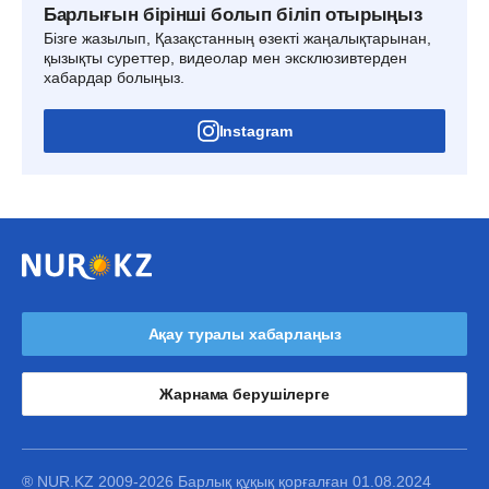
Барлығын бірінші болып біліп отырыңыз
Бізге жазылып, Қазақстанның өзекті жаңалықтарынан,
қызықты суреттер, видеолар мен эксклюзивтерден
хабардар болыңыз.
Instagram
Ақау туралы хабарлаңыз
Жарнама берушілерге
® NUR.KZ 2009-2026 Барлық құқық қорғалған 01.08.2024