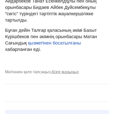
Айдарбеков Танат Есенкелдіұлы пен оның
орынбасары Бидаев Айбек Дүйсембекұлы
"сөгіс" түріндегі тәртіптік жауапкершілікке
тартылды.
Бұған дейін Талғар қаласының әкімі Бахыт
Күрішбеков пен әкімнің орынбасары Матан
Сағындық
қызметінен босатылғаны
хабарланған еді.
Мәтіннен қате тапсаңыз,
бізге жазыңыз