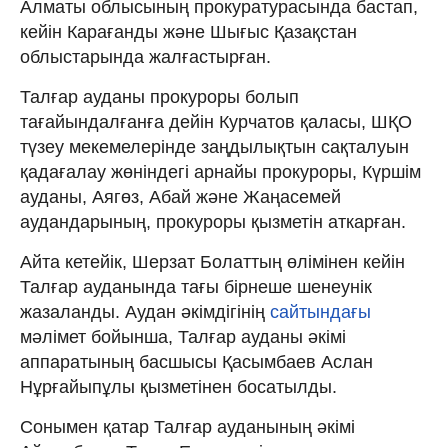
Алматы облысының прокуратурасында бастап,
кейін Карағанды және Шығыс Қазақстан
облыстарында жалғастырған.
Талғар ауданы прокуроры болып
тағайындалғанға дейін Курчатов қаласы, ШҚО
түзеу мекемелерінде заңдылықтын сақталуын
қадағалау жөніндегі арнайы прокуроры, Күршім
ауданы, Аягөз, Абай және Жаңасемей
аудандарының, прокуроры қызметін аткарған.
Айта кетейік, Шерзат Болаттың өлімінен кейін
Талғар ауданында тағы бірнеше шенеунік
жазаланды. Аудан әкімдігінің
сайтындағы
мәлімет бойынша, Талғар ауданы әкімі
аппаратының басшысы Қасымбаев Аслан
Нұрғайыпұлы қызметінен босатылды.
Сонымен қатар Талғар ауданының әкімі