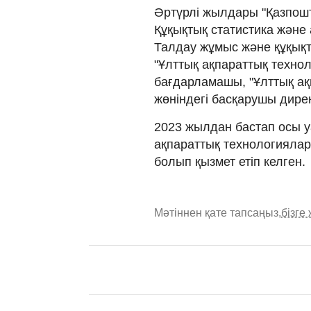
Әртүрлі жылдары "Қазпошт
Құқықтық статистика және 
Талдау жұмыс және құқықт
"Ұлттық ақпараттық техно
бағдарламашы, "Ұлттық ақ
жөніндегі басқарушы дирек
2023 жылдан бастап осы у
ақпараттық технологияла
болып қызмет етіп келген.
Мәтіннен қате тапсаңыз,
бізге