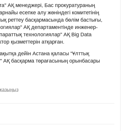
а" АҚ менеджері, Бас прокуратураның
арнайы есепке алу жөнiндегi комитетiнің
ық реттеу басқармасында бөлім бастығы,
логиялар" АҚ департаментінде инженер-
параттық технологиялар" АҚ Big Data
тор қызметтерін атқарған.
ақытқа дейін Астана қаласы "Ұлттық
р" АҚ басқарма төрағасының орынбасары
 жазыңыз