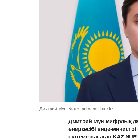
Дмитрий Мун. Фото: primeminister.kz
Дмитрий Мун мифрлық да
өнеркәсібі вице-министр
сілтеме жасаған KAZ.NUR