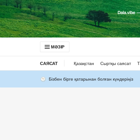
МӘЗІР
САЯСАТ
Қазақстан
Сыртқы саясат
Т
Бізбен бірге қатарынан болған күндеріңіз