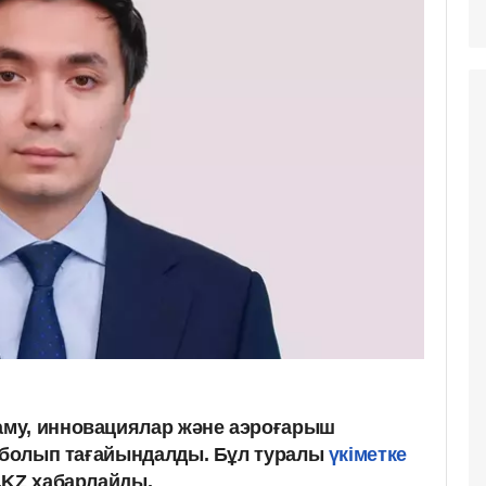
му, инновациялар және аэроғарыш
і болып тағайындалды. Бұл туралы
үкіметке
.KZ хабарлайды.