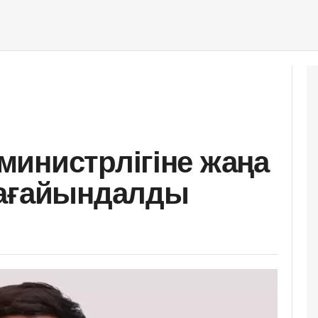
инистрлігіне жаңа
тағайындалды