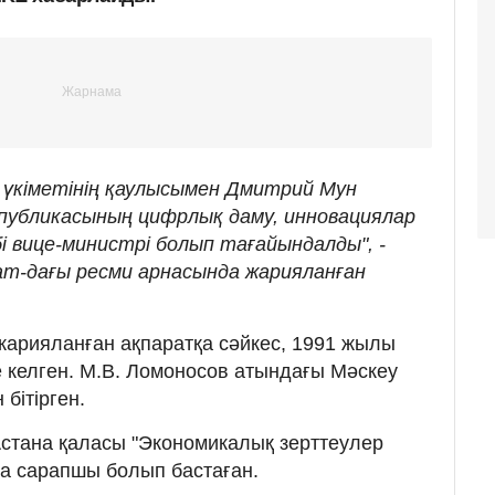
 үкіметінің қаулысымен Дмитрий Мун
публикасының цифрлық даму, инновациялар
і вице-министрі болып тағайындалды", -
ram-дағы ресми арнасында жарияланған
арияланған ақпаратқа сәйкес, 1991 жылы
 келген. М.В. Ломоносов атындағы Мәскеу
 бітірген.
стана қаласы "Экономикалық зерттеулер
а сарапшы болып бастаған.