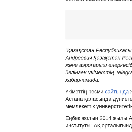
"Қазақстан Республикасы
Андреевич Қазақстан Рес
және аэроғарыш өнеркәсіб
делінген үкіметтің Teleg
хабарламада.
Үкіметтің ресми
сайтында
ж
Астана қаласында дүниеге
мемлекеттік универститетін
Еңбек жолын 2014 жылы А
институты" АҚ орталығынд